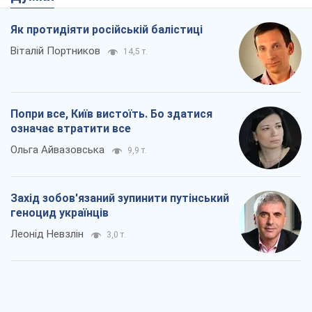
Леонід Невзлін
3,0 т.
Заглянемо в зуби дарованому коневі:
прискіпливо – про допомогу Україні
Олександр Кірш
5,3 т.