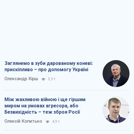
Між жахливою війною і ще гіршим
миром на умовах агресора, або
Безвихідність – теж зброя Росії
Олексій Копитько
4,9 т.
Драбина ескалації війни: до чого нам
треба готуватися
Андрій Шевчишин
5,9 т.
"Коли хочеться помсти": чому стратегія
України має залишатися іншою
Серж Марко
6,5 т.
Всі думки