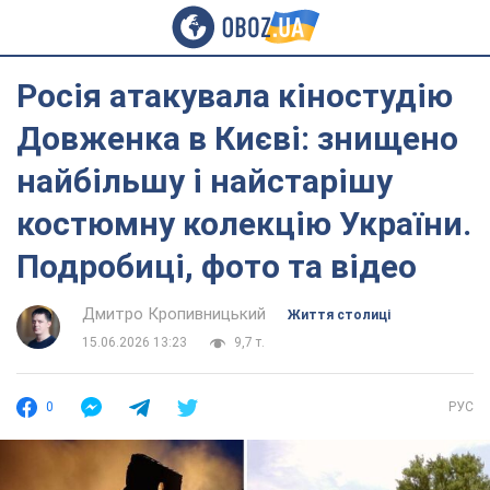
Росія атакувала кіностудію
Довженка в Києві: знищено
найбільшу і найстарішу
костюмну колекцію України.
Подробиці, фото та відео
Дмитро Кропивницький
Життя столиці
15.06.2026 13:23
9,7 т.
0
РУС