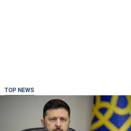
Україна буде знищувати пускові установки
російської балістики: Зеленський провів
засідання РНБО
Глава держави заявив, що установки будуть атаковані
5.08.2026 18:04
137,5 т.
У липні армія РФ втратила рекордну кількість
БпЛА, човнів і катерів: в Міноборони