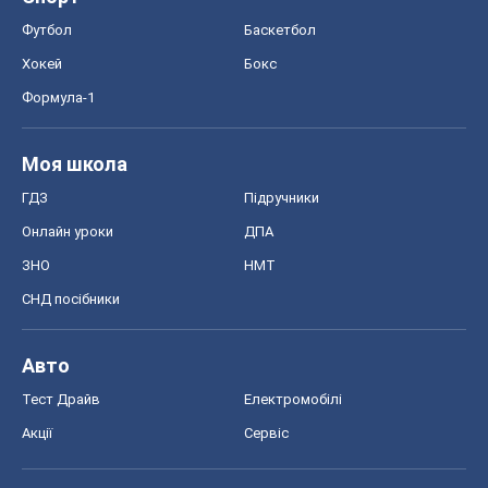
Авто
Тест Драйв
Електромобілі
Акції
Сервіс
Food Oboz
Рецепти
Напої
Дієти
Економіка
Ринки та компанії
Макроекономіка
MedOboz
Новини медицини
MAMACLUB