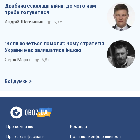
Про компанію
Команда
Правова інформація
Політика конфіденційності
Реклама на сайті
Документи
Редакційна політика
Журналісти OBOZ.UA на місці
подій
OBOZ.UA
Політика
Світ
Розслідування
Блоги
Суспільство
Регіони України
Київ
Харків