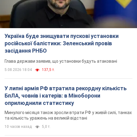
оприлюднили статистику
Минулого місяця також зросли втрати РФ у живій силі, танках
та кількість уражень на великій відстані
10 часов назад
5,0 т.
"Потрібні швидкі та нестандартні підходи":
Корецький пообіцяв надати бізнесу
пріоритетний доступ до наявних складських
приміщень
Так чи так, бізнес після обстрілів отримає підтримку
6 часов назад
1,4 т.