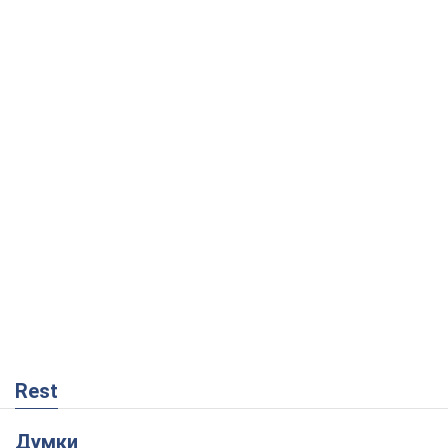
Rest
Думки
Як протидіяти російській балістиці
Віталій Портников
14,5 т.
Попри все, Київ вистоїть. Бо здатися
означає втратити все
Ольга Айвазовська
9,9 т.
Захід зобов'язаний зупинити путінський
геноцид українців