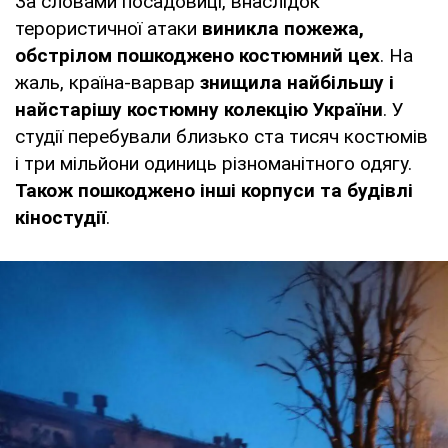
За словами посадовиці, внаслідок
терористичної атаки
виникла пожежа,
обстрілом пошкоджено костюмний цех
. На
жаль, країна-варвар
знищила найбільшу і
найстарішу костюмну колекцію України
. У
студії перебували близько ста тисяч костюмів
і три мільйони одиниць різноманітного одягу.
Також пошкоджено інші корпуси та будівлі
кіностудії
.