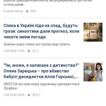
бабусі-дисидентки Алли Горської,
критику Дмитра Стуса та втечу в
OBOZ.UA зустрів онуку художниці-дисидентки в
Португалію з 5 дітьми
Лісабоні
5.08.2026 04:00
26,0 т.
TOP NEWS