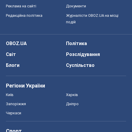
Запоріжжя
Дніпро
Черкаси
Спорт
Футбол
Баскетбол
Хокей
Бокс
Формула-1
Моя школа
ГДЗ
Підручники
Онлайн уроки
ДПА
ЗНО
НМТ
СНД посібники