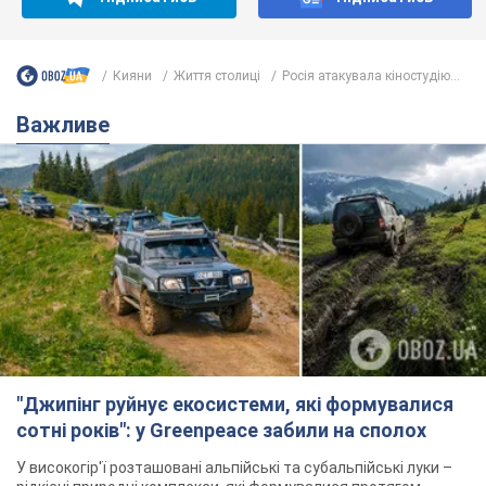
"Джипінг руйнує екосистеми, які формувалися
сотні років": у Greenpeace забили на сполох
У високогір'ї розташовані альпійські та субальпійські луки –
рідкісні природні комплекси, які формувалися протягом
сотень років
8 часов назад
654
Спека в Україні піде на спад, будуть
грози: синоптики дали прогноз, коли
чекати зміни погоди
Зовсім скоро спека поступово відступить
5.08.2026 14:59
6,7 т.
"Чи, може, я залякана з дитинства?"
Олена Зарецька – про вбивство