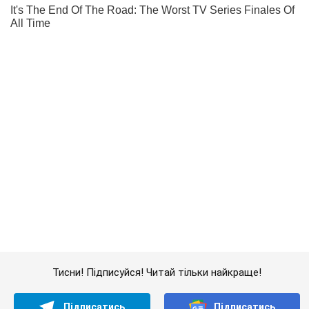
Тисни! Підписуйся! Читай тільки найкраще!
Підписатись
Підписатись
Кияни
Життя столиці
Росія атакувала кіностудію...
Важливе