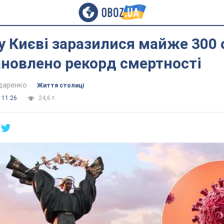
у Києві заразилися майже 300 о
ановлено рекорд смертності
даренко
Життя столиці
 11:26
24,6 т.