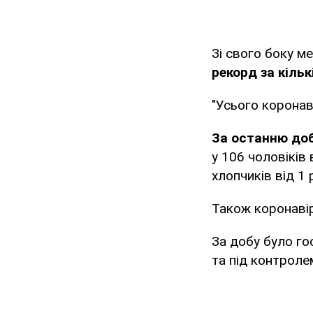
Зі свого боку м
рекорд за кіль
"Усього коронав
За останню доб
у 106 чоловіків 
хлопчиків від 1 
Також коронавір
За добу було гос
та під контролем