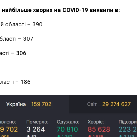
 найбільше хворих на COVID-19 виявили в:
ій області – 390
бласті – 307
асті – 306
ласті – 186