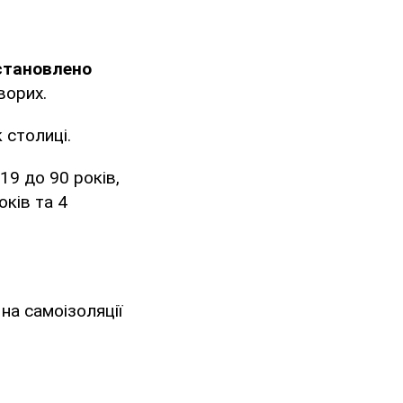
становлено
ворих.
 столиці.
 19 до 90 років,
оків та 4
 на самоізоляції