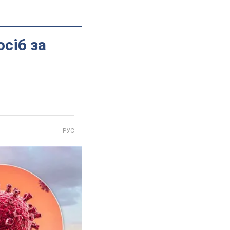
сіб за
РУС