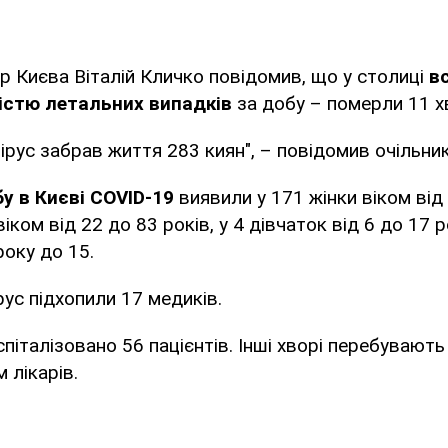
ер Києва Віталій Кличко повідомив, що у столиці
в
кістю летальних випадків
за добу – померли 11 х
ірус забрав життя 283 киян", – повідомив очільник
у в Києві COVID-19
виявили у ️171 жінки віком від
віком від 22 до 83 рокiв, у 4 дівчаток від 6 до 17 р
року до 15.
ус підхопили 17 медиків.
піталізовано 56 пацієнтів. Інші хворі перебувають
 лікарів.