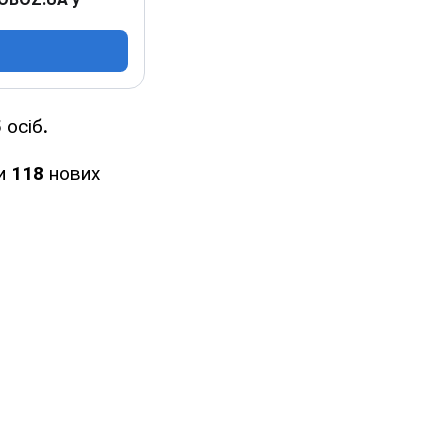
5
осіб
.
ли
118
нових