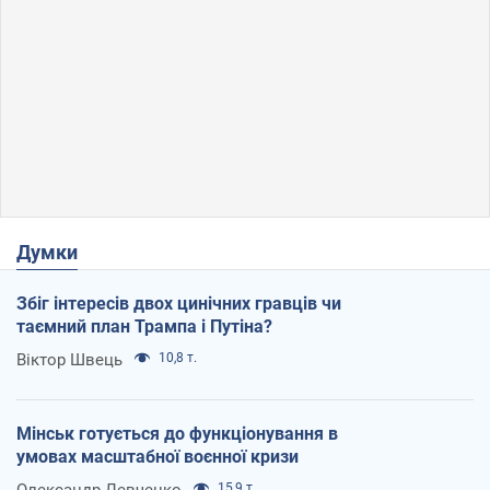
Думки
Збіг інтересів двох цинічних гравців чи
таємний план Трампа і Путіна?
Віктор Швець
10,8 т.
Мінськ готується до функціонування в
умовах масштабної воєнної кризи
Олександр Левченко
15,9 т.