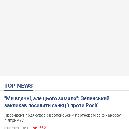
TOP NEWS
"Ми вдячні, але цього замало": Зеленський
закликав посилити санкції проти Росії
Президент подякував європейським партнерам за фінансову
підтримку
66,2 т.
8.08.2026 18:01