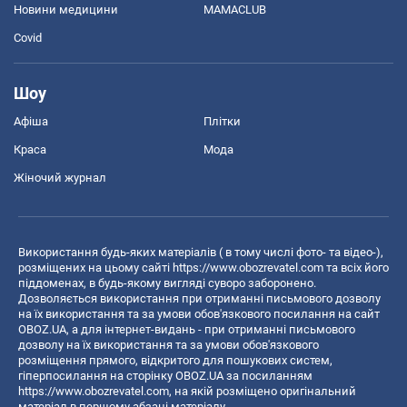
Новини медицини
MAMACLUB
Covid
Шоу
Афіша
Плітки
Краса
Мода
Жіночий журнал
Використання будь-яких матеріалів ( в тому числі фото- та відео-),
розміщених на цьому сайті
https://www.obozrevatel.com
та всіх його
піддоменах, в будь-якому вигляді суворо заборонено.
Дозволяється використання при отриманні письмового дозволу
на їх використання та за умови обов'язкового посилання на сайт
OBOZ.UA, а для інтернет-видань - при отриманні письмового
дозволу на їх використання та за умови обов'язкового
розміщення прямого, відкритого для пошукових систем,
гіперпосилання на сторінку OBOZ.UA за посиланням
https://www.obozrevatel.com
, на якій розміщено оригінальний
матеріал в першому абзаці матеріалу.