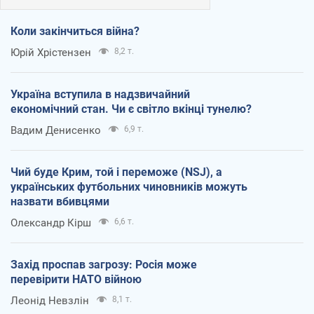
Коли закінчиться війна?
Юрій Хрістензен
8,2 т.
Україна вступила в надзвичайний
економічний стан. Чи є світло вкінці тунелю?
Вадим Денисенко
6,9 т.
Чий буде Крим, той і переможе (NSJ), а
українських футбольних чиновників можуть
назвати вбивцями
Олександр Кірш
6,6 т.
Захід проспав загрозу: Росія може
перевірити НАТО війною
Леонід Невзлін
8,1 т.