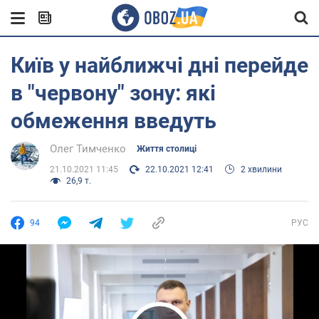
Київ у найближчі дні перейде
в "червону" зону: які
обмеження введуть
Олег Тимченко
Життя столиці
21.10.2021 11:45
22.10.2021 12:41
2 хвилини
26,9 т.
94
РУС