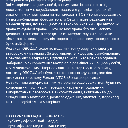
Всі матеріали на цьому сайті, в тому числі інтерв’ю, статті,
дослідження – є службовими творами журналістів редакції,
виключні майнові права на які належать ТОВ «Золота середина».
На всі опубліковані фотоматеріали Getty Images редакція має
майнові права, які захищаються законом України «Про авторські
права та суміжні права», ніхто не має права без письмового
дозволу ТОВ «Золота середина» їх використовувати, вони не
підлягають подальшому відтворенню, перекладу, поширенню в
будь-якій формі.
Редакція OBOZ.UA може не поділяти точку зору, викладену в
авторському матеріалі. За достовірність інформації, опублікованої
в рекламних матеріалах, відповідальність несе рекламодавець.
Заборонено використання матеріалів розміщених на цьому сайті,
хоч із зазначенням гіперпосилання на сторінку цього сайту,
логотипу OBOZ.UA або будь-якого іншого згадування, але без
письмового дозволу Редакції/ТОВ «Золота середина»
Незаконним використанням матеріалів буде вважатися: будь-яке
копiювання, публiкацiя, передрук, наступне поширення,
використання, переробка з використанням, включенням до
складу інших матеріалів, розповсюдження, адаптація, переклад
та інші подібні зміни матеріалу.
Назва онлайн медіа — «OBOZ.UA»
- суб'єкт у сфері онлайн медіа;
- ідентифікатор медіа — R40-06156;