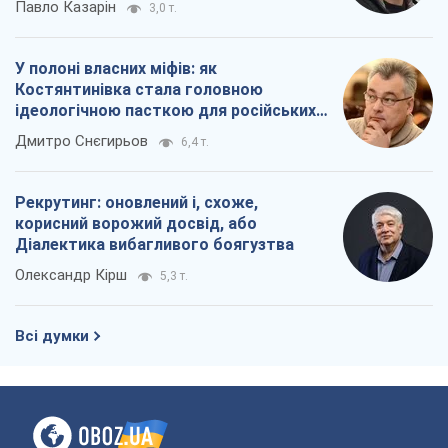
Павло Казарін
3,0 т.
У полоні власних міфів: як
Костянтинівка стала головною
ідеологічною пасткою для російських
окупантів
Дмитро Снєгирьов
6,4 т.
Рекрутинг: оновлений і, схоже,
корисний ворожий досвід, або
Діалектика вибагливого боягузтва
Олександр Кірш
5,3 т.
Всі думки