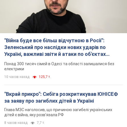
"Війна буде все більш відчутною в Росії":
Зеленський про наслідки нових ударів по
Україні, важливі звіти й атаки по об'єктах
ворога. Відео
Понад 300 тисяч сімей в Одесі та області залишалися без
електрики
10 часов назад
125,7 т.
"Вкрай прикро": Сибіга розкритикував ЮНІСЕФ
за заяву про загиблих дітей в Україні
Глава МЗС наголосив, що причиною загибелі українських
дітей є війна, яку розв'язала РФ
8 часов назад
7,7 т.