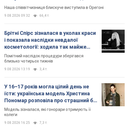
Наша співвітчизниця блискуче виступила в Орегоні
9.08.2026 09:32
66,4 т.
Брітні Спірс зізналася в уколах краси
і показала наслідки невдалої
косметології: ходила так майже
місяць
Помітний наслідок процедури зберігався
близько чотирьох тижнів
9.08.2026 13:19
3,4 т.
У 16–17 років могла цілий день не
їсти: українська модель Христина
Пономар розповіла про страшний бік
модельної кар’єри
Модель зізналася, які гонорари отримують її
колеги
9.08.2026 16:25
7,3 т.