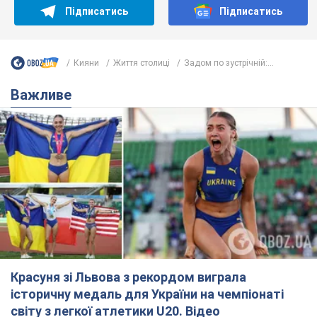
Підписатись
Підписатись
Кияни
Життя столиці
Задом по зустрічній:...
Важливе
Красуня зі Львова з рекордом виграла
історичну медаль для України на чемпіонаті
світу з легкої атлетики U20. Відео