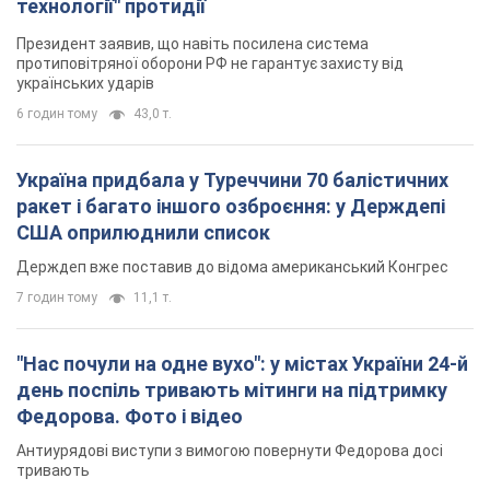
технології" протидії
Президент заявив, що навіть посилена система
протиповітряної оборони РФ не гарантує захисту від
українських ударів
6 годин тому
43,0 т.
Україна придбала у Туреччини 70 балістичних
ракет і багато іншого озброєння: у Держдепі
США оприлюднили список
Держдеп вже поставив до відома американський Конгрес
7 годин тому
11,1 т.
"Нас почули на одне вухо": у містах України 24-й
день поспіль тривають мітинги на підтримку
Федорова. Фото і відео
Антиурядові виступи з вимогою повернути Федорова досі
тривають