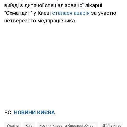
виїзді з дитячої спеціалізованої лікарні
"Охматдит" у Києві
сталася аварія
за участю
нетверезого медпрацівника.
ВСІ
НОВИНИ КИЄВА
Україна
Київ
Новини Києва та Київської області
ДТП в Києві