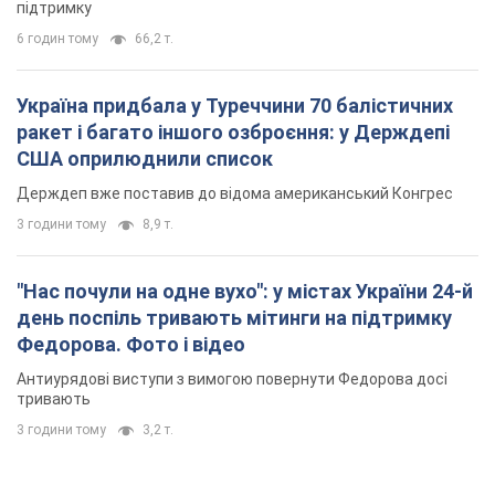
підтримку
6 годин тому
66,2 т.
Україна придбала у Туреччини 70 балістичних
ракет і багато іншого озброєння: у Держдепі
США оприлюднили список
Держдеп вже поставив до відома американський Конгрес
3 години тому
8,9 т.
"Нас почули на одне вухо": у містах України 24-й
день поспіль тривають мітинги на підтримку
Федорова. Фото і відео
Антиурядові виступи з вимогою повернути Федорова досі
тривають
3 години тому
3,2 т.