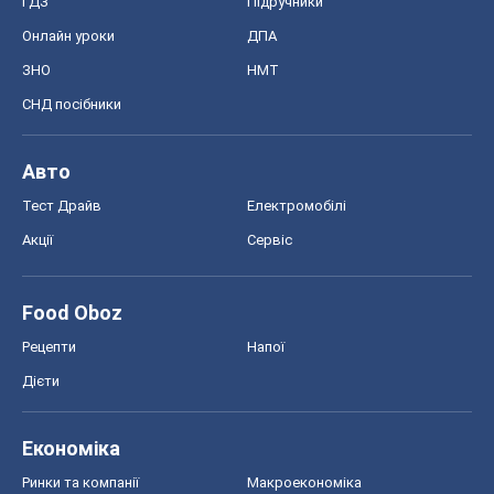
ГДЗ
Підручники
Онлайн уроки
ДПА
ЗНО
НМТ
СНД посібники
Авто
Тест Драйв
Електромобілі
Акції
Сервіс
Food Oboz
Рецепти
Напої
Дієти
Економіка
Ринки та компанії
Макроекономіка