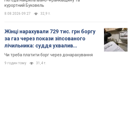
Негода накрила Івано-Франківщину та
курортний Буковель
8.08.2026 09:27
32,9 т.
Жінці нарахували 729 тис. грн боргу
за газ через покази зіпсованого
лічильника: суддя ухвалив
неочікуване рішення
Чи треба платити борг через донарахування
9 годин тому
31,4 т.