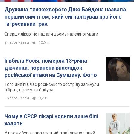
Дружина тяжкохворого Джо Байдена назвала
перший симптом, який сигналізував про його
"агресивний" рак
Спершу лікарі не надали цьому належної уваги
9 часов назад
12,5 т.
Її вбила Росія: померла 13-річна
дівчинка, поранена внаслідок
російської атаки на Сумщину. Фото
Того дня під час російського обстрілу загинули
її брат, вітчим та бабуся
9 часов назад
9,7 т.
Чому в СРСР лікарі носили лише білі
халати
У цьому був як практичний, так і символічний