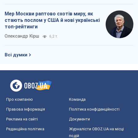
Про компанію
Команда
Правова інформація
Політика конфіденційності
Реклама на сайті
Документи
Редакційна політика
Журналісти OBOZ.UA на місці
подій
OBOZ.UA
Політика
Світ
Розслідування
Блоги
Суспільство
Регіони України
Київ
Харків