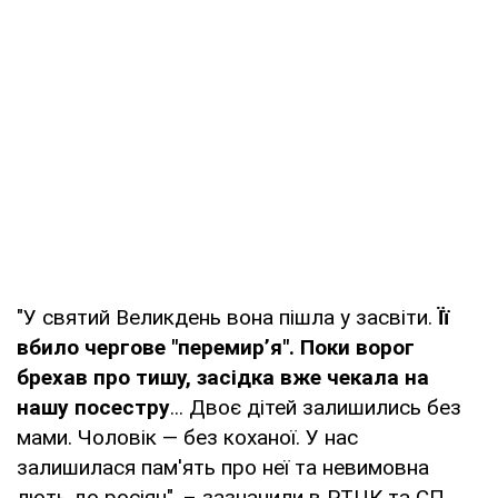
"У святий Великдень вона пішла у засвіти.
Її
вбило чергове "перемир’я". Поки ворог
брехав про тишу, засідка вже чекала на
нашу посестру
... Двоє дітей залишились без
мами. Чоловік — без коханої. У нас
залишилася пам'ять про неї та невимовна
лють до росіян", – зазначили в РТЦК та СП.