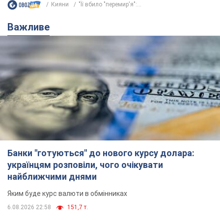
Банки "готуються" до нового курсу долара:
українцям розповіли, чого очікувати
найближчими днями
Яким буде курс валюти в обмінниках
6.08.2026 22:58
151,7 т.
Українцям обіцяють по 850 грн від
мобільних операторів: що не так з
цими повідомленнями
Як не потрапити в пастку шахраїв
6.08.2026 21:02
16,5 т.
Найдорожчий футболіст "Динамо"
забив "Карабаху" вже на 10-й хвилині
матчу. Відео