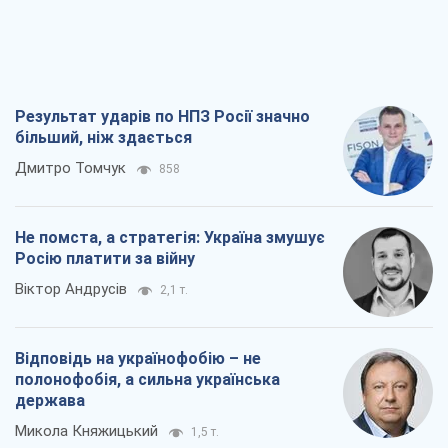
Віктор Андрусів
2,1 т.
Відповідь на українофобію – не
полонофобія, а сильна українська
держава
Микола Княжицький
1,5 т.
Мер Москви раптово схотів миру, як
стають послом у США й нові українські
топ-рейтинги
Олександр Кірш
6,2 т.
Всі думки