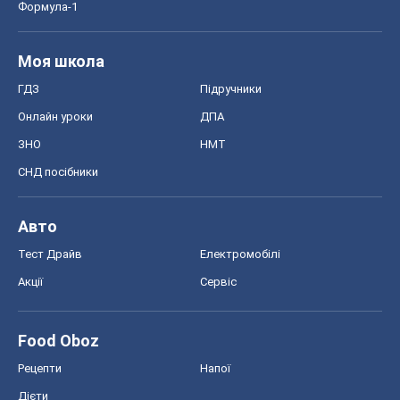
Тест Драйв
Електромобілі
Акції
Сервіс
Food Oboz
Рецепти
Напої
Дієти
Економіка
Ринки та компанії
Макроекономіка
MedOboz
Новини медицини
MAMACLUB
Шоу