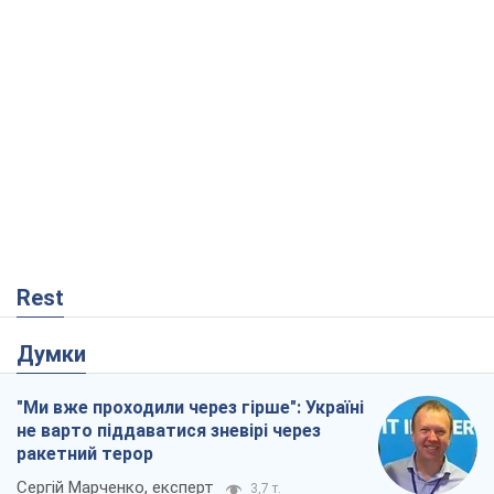
Rest
Думки
"Ми вже проходили через гірше": Україні
не варто піддаватися зневірі через
ракетний терор
Сергій Марченко, експерт
3,7 т.
Кремль переносить війну в тил Європи:
під загрозою критична логістика
Віктор Ягун
13,5 т.
Що очікує українців у 2026–2028 роках?
Головні висновки з нових прогнозів від
НБУ
Василь Фурман
123