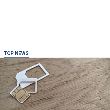
Мобільні оператори підвищили тарифи "до
межі", але якість зв'язку деградувала: чи варто
скаржитись на ціни
Чому ціни на мобільний зв'язок зросли у кілька разів і як
поліпшити якість інтернету на телефоні
2 години тому
8,8 т.
СБУ затримала двох агентів РФ, які коригували
удари ворога по Миколаєву. Фото