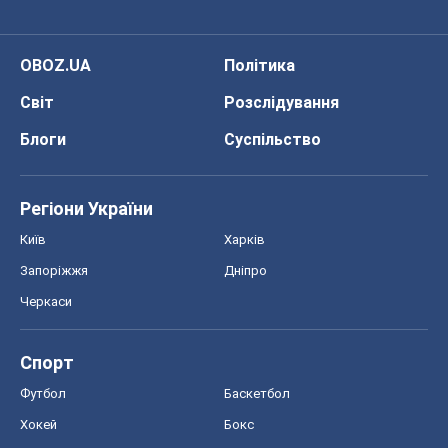
Запоріжжя
Дніпро
Черкаси
Спорт
Футбол
Баскетбол
Хокей
Бокс
Формула-1
Моя школа
ГДЗ
Підручники
Онлайн уроки
ДПА
ЗНО
НМТ
СНД посібники
Авто