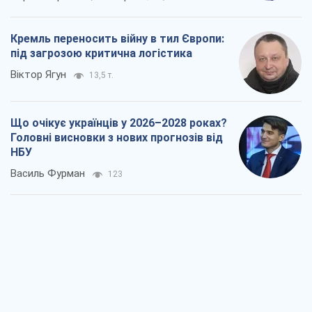
Результат ударів по НПЗ Росії значно
більший, ніж здається
Дмитро Томчук
858
Не помста, а стратегія: Україна змушує
Росію платити за війну