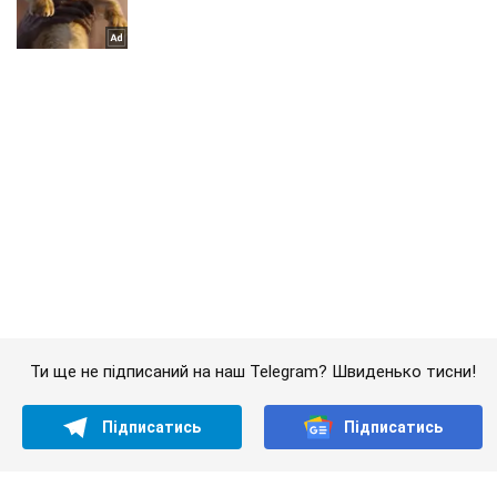
Ти ще не підписаний на наш Telegram? Швиденько тисни!
Підписатись
Підписатись
Кияни
"Її вбило "перемир'я":...
Важливе