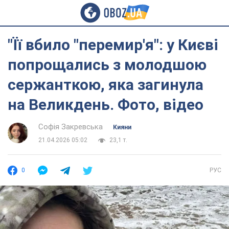
"Її вбило "перемир'я": у Києві
попрощались з молодшою
сержанткою, яка загинула
на Великдень. Фото, відео
Софія Закревська
Кияни
21.04.2026 05:02
23,1 т.
0
РУС