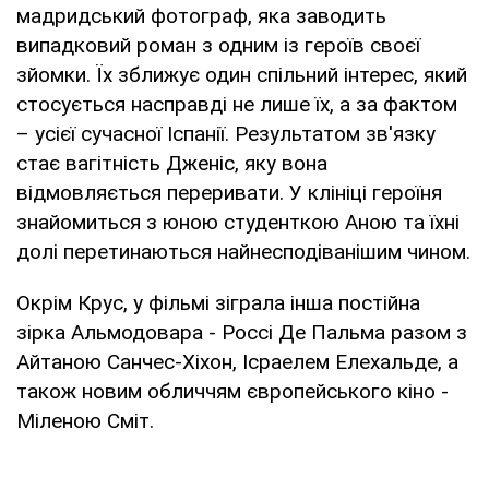
мадридський фотограф, яка заводить
випадковий роман з одним із героїв своєї
зйомки. Їх зближує один спільний інтерес, який
стосується насправді не лише їх, а за фактом
– усієї сучасної Іспанії. Результатом зв'язку
стає вагітність Дженіс, яку вона
відмовляється переривати. У клініці героїня
знайомиться з юною студенткою Аною та їхні
долі перетинаються найнесподіванішим чином.
Окрім Крус, у фільмі зіграла інша постійна
зірка Альмодовара - Россі Де Пальма разом з
Айтаною Санчес-Хіхон, Ісраелем Елехальде, а
також новим обличчям європейського кіно -
Міленою Сміт.