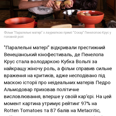
"Паралельні матері” відкривали престижний
Венеціанський кінофестиваль, де Пенелопа
Крус стала володаркою Кубка Вольпі за
найкращу жіночу роль, а фільм справив сильне
враження на критиків, адже несподівано під
маскою історії про неідеальних матерів Педро
Альмодовар приховав політичне
висловлювання, вперше у своїй кар'єрі. На цей
момент картина утримує рейтинг 97% на
Rotten Tomatoes та 87 балів на Metacritic,