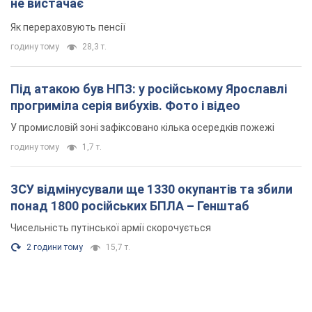
не вистачає
Як перераховують пенсії
годину тому
28,3 т.
Під атакою був НПЗ: у російському Ярославлі
прогриміла серія вибухів. Фото і відео
У промисловій зоні зафіксовано кілька осередків пожежі
годину тому
1,7 т.
ЗСУ відмінусували ще 1330 окупантів та збили
понад 1800 російських БПЛА – Генштаб
Чисельність путінської армії скорочується
2 години тому
15,7 т.