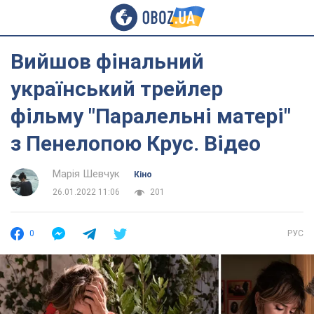
Вийшов фінальний
український трейлер
фільму "Паралельні матері"
з Пенелопою Крус. Відео
Марія Шевчук
Кіно
26.01.2022 11:06
201
0
РУС