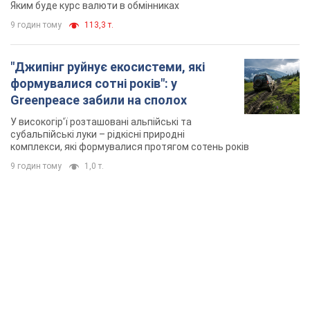
Яким буде курс валюти в обмінниках
9 годин тому
113,3 т.
"Джипінг руйнує екосистеми, які
формувалися сотні років": у
Greenpeace забили на сполох
У високогір'ї розташовані альпійські та
субальпійські луки – рідкісні природні
комплекси, які формувалися протягом сотень років
9 годин тому
1,0 т.