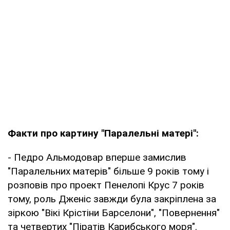
Факти про картину "Паралельні матері":
- Педро Альмодовар вперше замислив
"Паралельних матерів" більше 9 років тому і
розповів про проект Пенелопі Крус 7 років
тому, роль Дженіс завжди була закріплена за
зіркою "Вікі Крістіни Барселони", "Повернення"
та четвертих "Піратів Карибського моря".