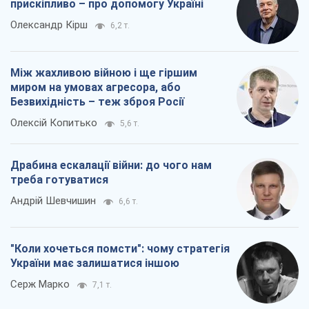
прискіпливо – про допомогу Україні
Олександр Кірш
6,2 т.
Між жахливою війною і ще гіршим
миром на умовах агресора, або
Безвихідність – теж зброя Росії
Олексій Копитько
5,6 т.
Драбина ескалації війни: до чого нам
треба готуватися
Андрій Шевчишин
6,6 т.
"Коли хочеться помсти": чому стратегія
України має залишатися іншою
Серж Марко
7,1 т.