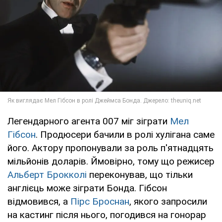
Легендарного агента 007 міг зіграти
Мел
Гібсон
. Продюсери бачили в ролі хулігана саме
його. Актору пропонували за роль п'ятнадцять
мільйонів доларів. Ймовірно, тому що режисер
Альберт Брокколі
переконував, що тільки
англієць може зіграти Бонда. Гібсон
відмовився, а
Пірс Броснан
, якого запросили
на кастинг після нього, погодився на гонорар