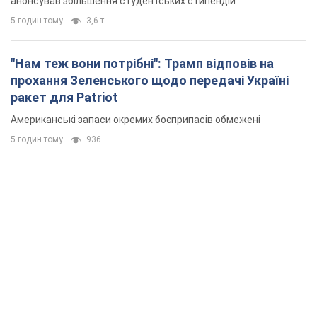
анонсував збільшення студентських стипендій
5 годин тому
3,6 т.
"Нам теж вони потрібні": Трамп відповів на
прохання Зеленського щодо передачі Україні
ракет для Patriot
Американські запаси окремих боєприпасів обмежені
5 годин тому
936