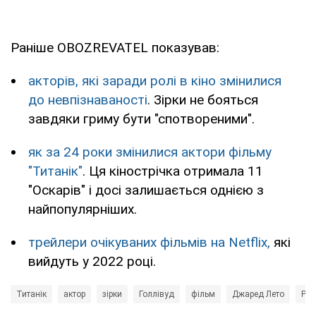
Раніше OBOZREVATEL показував:
акторів, які заради ролі в кіно змінилися
до невпізнаваності
. Зірки не бояться
завдяки гриму бути "спотвореними".
як за 24 роки змінилися актори фільму
"Титанік"
. Ця кінострічка отримала 11
"Оскарів" і досі залишається однією з
найпопулярніших.
трейлери очікуваних фільмів на Netflix,
які
вийдуть у 2022 році.
Титанік
актор
зірки
Голлівуд
фільм
Джаред Лето
Рая