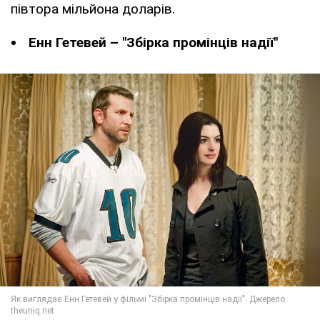
півтора мільйона доларів.
Енн Гетевей – "Збірка промінців надії"