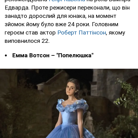
Едварда. Проте режисери переконали, що він
занадто дорослий для юнака, на момент
зйомок йому було вже 24 роки. Головним
героєм став актор
Роберт Паттінсон
, якому
виповнилося 22.
Емма Вотсон – "Попелюшка"