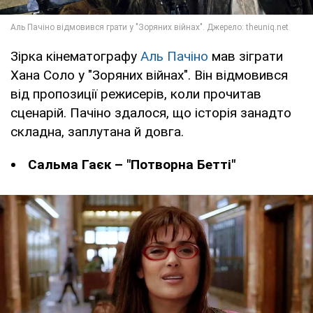
Зірка кінематографу
Аль Пачіно
мав зіграти
Хана Соло у "Зоряних війнах". Він відмовився
від пропозиції режисерів, коли прочитав
сценарій. Пачіно здалося, що історія занадто
складна, заплутана й довга.
Сальма Гаєк – "Потворна Бетті"