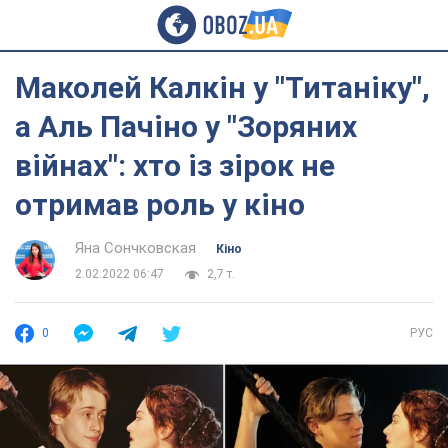
Маколей Калкін у "Титаніку",
а Аль Пачіно у "Зоряних
війнах": хто із зірок не
отримав роль у кіно
Яна Сончковская
Кіно
2.02.2022 06:47
2,7 т.
0
РУС