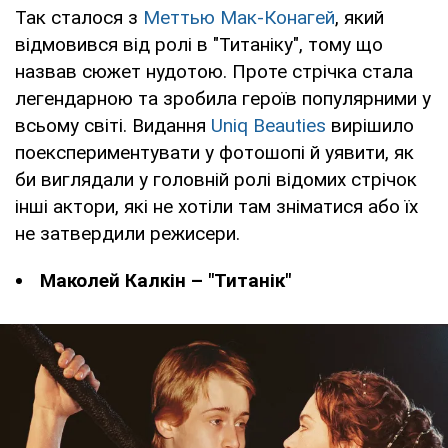
Так сталося з
Меттью Мак-Конагей
, який
відмовився від ролі в "Титаніку", тому що
назвав сюжет нудотою. Проте стрічка стала
легендарною та зробила героїв популярними у
всьому світі. Видання
Uniq Beauties
вирішило
поекспериментувати у фотошопі й уявити, як
би виглядали у головній ролі відомих стрічок
інші актори, які не хотіли там зніматися або їх
не затвердили режисери.
Маколей Калкін – "Титанік"