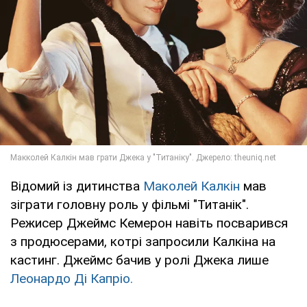
Відомий із дитинства
Маколей Калкін
мав
зіграти головну роль у фільмі "Титанік".
Режисер Джеймс Кемерон навіть посварився
з продюсерами, котрі запросили Калкіна на
кастинг. Джеймс бачив у ролі Джека лише
Леонардо Ді Капріо.