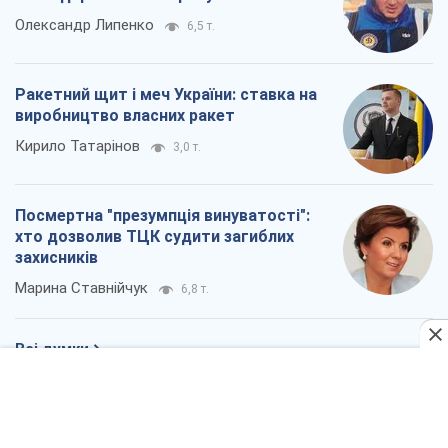
Олександр Липенко
6,5 т.
Ракетний щит і меч України: ставка на
виробництво власних ракет
Кирило Татарінов
3,0 т.
Посмертна "презумпція винуватості":
хто дозволив ТЦК судити загиблих
захисників
Марина Ставнійчук
6,8 т.
Всі думки