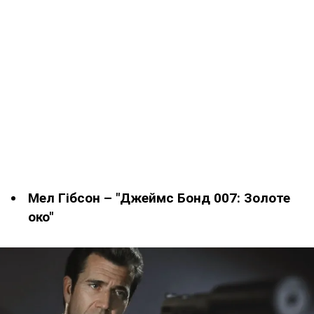
Мел Гібсон – "Джеймс Бонд 007: Золоте
око"