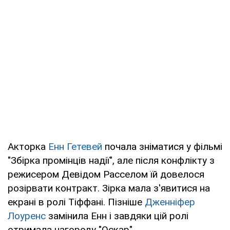
Акторка
Енн Гетевей
почала зніматися у фільмі
"Збірка промінців надії", але після конфлікту з
режисером Девідом Расселом їй довелося
розірвати контракт. Зірка мала з'явитися на
екрані в ролі Тіффані. Пізніше
Дженніфер
Лоуренс
замінила Енн і завдяки цій ролі
отримала нагороду "Оскар".