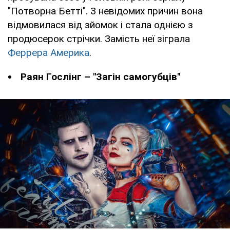
"Потворна Бетті". З невідомих причин вона
відмовилася від зйомок і стала однією з
продюсерок стрічки. Замість неї зіграла
Феррера Америка
.
Раян Гослінг – "Загін самогубців"