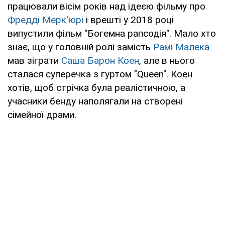
працювали вісім років над ідеєю фільму про
Фредді Мерк'юрі
і врешті у 2018 році
випустили фільм "Богемна рапсодія". Мало хто
знає, що у головній ролі замість
Рамі Малека
мав зіграти
Саша Барон Коен
, але в нього
сталася суперечка з гуртом "Queen". Коен
хотів, щоб стрічка була реалістичною, а
учасники бенду наполягали на створені
сімейної драми.