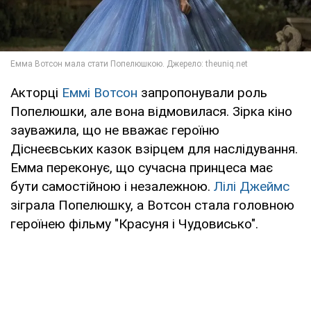
Акторці
Еммі Вотсон
запропонували роль
Попелюшки, але вона відмовилася. Зірка кіно
зауважила, що не вважає героїню
Діснеєвських казок взірцем для наслідування.
Емма переконує, що сучасна принцеса має
бути самостійною і незалежною.
Лілі Джеймс
зіграла Попелюшку, а Вотсон стала головною
героїнею фільму "Красуня і Чудовисько".