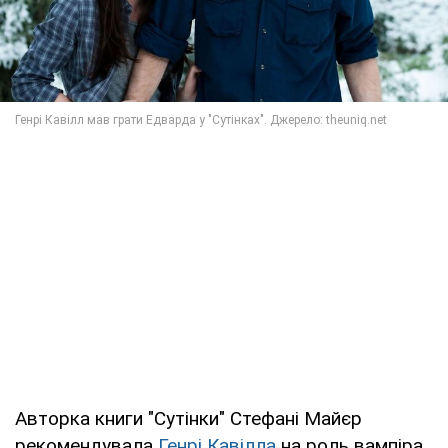
Авторка книги "Сутінки" Стефані Майєр
рекомендувала
Генрі Кавілла
на роль вампіра