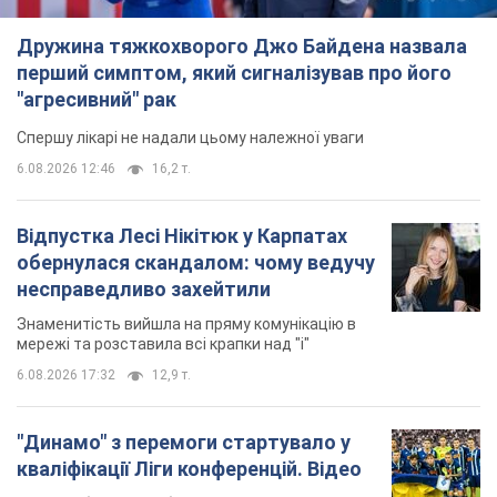
Дружина тяжкохворого Джо Байдена назвала
перший симптом, який сигналізував про його
"агресивний" рак
Спершу лікарі не надали цьому належної уваги
6.08.2026 12:46
16,2 т.
Відпустка Лесі Нікітюк у Карпатах
обернулася скандалом: чому ведучу
несправедливо захейтили
Знаменитість вийшла на пряму комунікацію в
мережі та розставила всі крапки над "і"
6.08.2026 17:32
12,9 т.
"Динамо" з перемоги стартувало у
кваліфікації Ліги конференцій. Відео