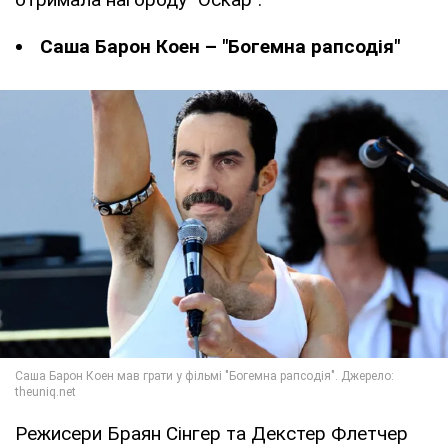
Саша Барон Коен – "Богемна рапсодія"
Режисери Браян Сінгер та Декстер Флетчер