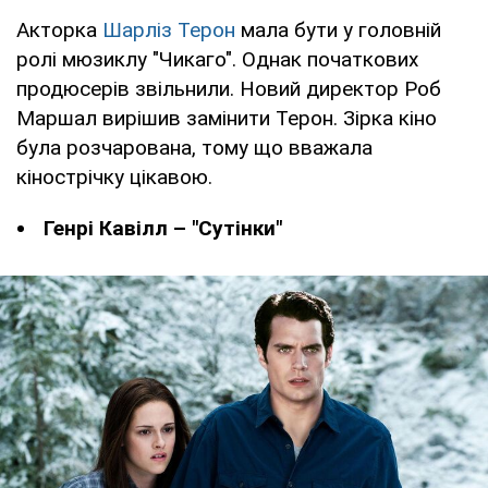
Акторка
Шарліз Терон
мала бути у головній
ролі мюзиклу "Чикаго". Однак початкових
продюсерів звільнили. Новий директор Роб
Маршал вирішив замінити Терон. Зірка кіно
була розчарована, тому що вважала
кінострічку цікавою.
Генрі Кавілл – "Сутінки"