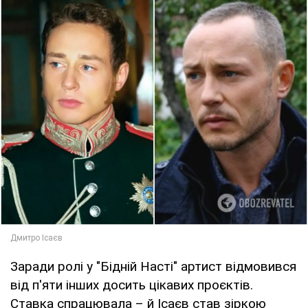
Заради ролі у "Бідній Насті" артист відмовився
від п'яти інших досить цікавих проєктів.
Ставка спрацювала – й Ісаєв став зіркою