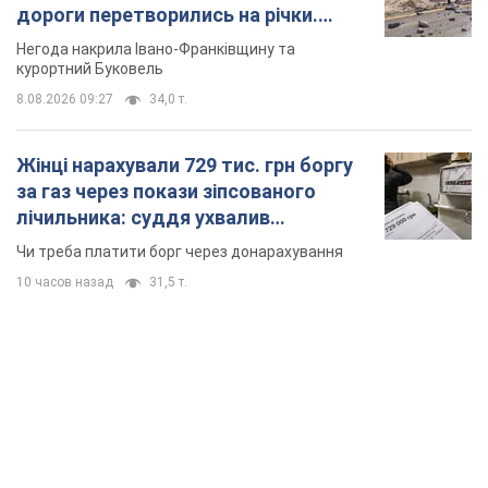
дороги перетворились на річки.
Відео
Негода накрила Івано-Франківщину та
курортний Буковель
8.08.2026 09:27
34,0 т.
Жінці нарахували 729 тис. грн боргу
за газ через покази зіпсованого
лічильника: суддя ухвалив
неочікуване рішення
Чи треба платити борг через донарахування
10 часов назад
31,5 т.