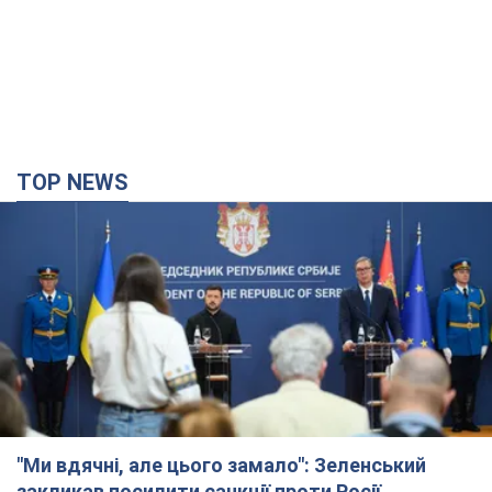
TOP NEWS
"Ми вдячні, але цього замало": Зеленський
закликав посилити санкції проти Росії