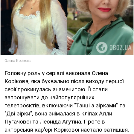
Головну роль у серіалі виконала Олена
Корікова, яка буквально після виходу першої
серії прокинулась знаменитою. Її стали
запрошувати до найпопулярніших
телепроєктів, включаючи "Танці з зірками" та
"Дві зірки", вона знімалася в кліпах Алли
Пугачової та Леоніда Агутіна. Проте в
акторській кар'єрі Корікової настало затишшя,