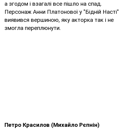
а згодом і взагалі все пішло на спад.
Персонаж Анни Платонової у "Бідній Насті"
виявився вершиною, яку акторка так і не
змогла переплюнути.
Петро Красилов (Михайло Рєпнін)