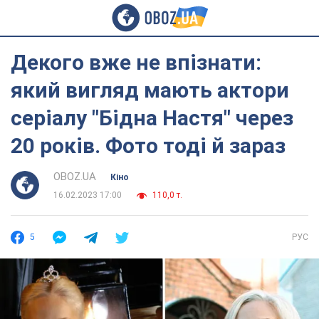
Декого вже не впізнати:
який вигляд мають актори
серіалу "Бідна Настя" через
20 років. Фото тоді й зараз
OBOZ.UA
Кіно
16.02.2023 17:00
110,0 т.
5
РУС