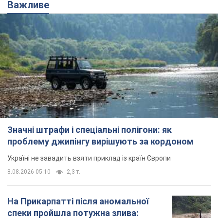
Важливе
Значні штрафи і спеціальні полігони: як
проблему джипінгу вирішують за кордоном
Україні не завадить взяти приклад із країн Європи
8.08.2026 05:10
2,3 т.
На Прикарпатті після аномальної
спеки пройшла потужна злива: