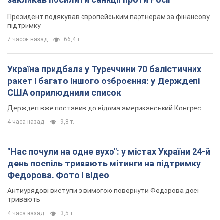
Президент подякував європейським партнерам за фінансову
підтримку
7 часов назад
66,4 т.
Україна придбала у Туреччини 70 балістичних
ракет і багато іншого озброєння: у Держдепі
США оприлюднили список
Держдеп вже поставив до відома американський Конгрес
4 часа назад
9,8 т.
"Нас почули на одне вухо": у містах України 24-й
день поспіль тривають мітинги на підтримку
Федорова. Фото і відео
Антиурядові виступи з вимогою повернути Федорова досі
тривають
4 часа назад
3,5 т.