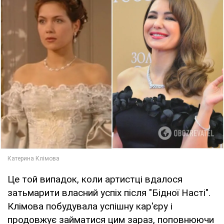
Це той випадок, коли артистці вдалося
затьмарити власний успіх після "Бідної Насті".
Клімова побудувала успішну кар'єру і
продовжує займатися цим зараз, поповнюючи