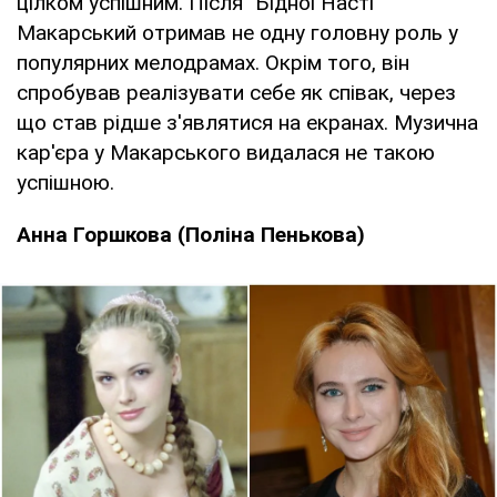
цілком успішним. Після "Бідної Насті"
Макарський отримав не одну головну роль у
популярних мелодрамах. Окрім того, він
спробував реалізувати себе як співак, через
що став рідше з'являтися на екранах. Музична
кар'єра у Макарського видалася не такою
успішною.
Анна Горшкова (Поліна Пенькова)