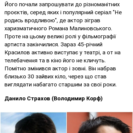
Його почали запрошувати до різноманітних
проєктів, серед яких і популярний серіал "Не
родись вродливою", де актор зіграв
харизматичного Романа Малиновського.
Проте на цьому великі ролі у фільмографії
артиста закінчилися. Зараз 45-річний
Красилов активно виступає у театрі, а от на
телебачення та в кіно його не кличуть.
Помітно змінився актор і зовні. Він набрав
близько 30 зайвих кіло, через що став
виглядати набагато старшим за свої роки.
Данило Страхов (Володимир Корф)