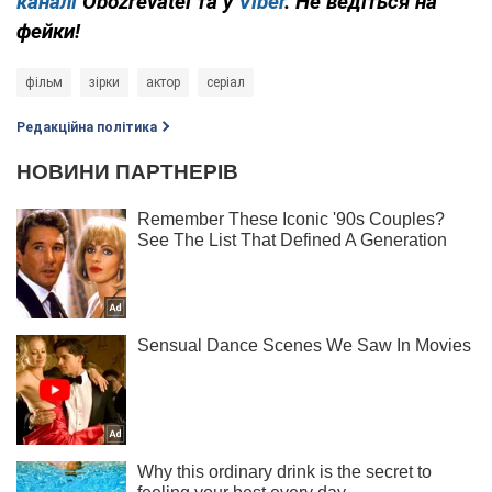
каналі
Obozrevatel та у
Viber
. Не ведіться на
фейки!
фільм
зірки
актор
серіал
Редакційна політика