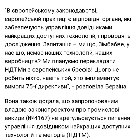
"В європейському законодавстві,
європейській практиці є відповідні органи, які
забезпечують управління довідниками
найкращих доступних технологій, і проводять
дослідження. Запитання – ми що, Зімбабве, у
нас що, немає наших технологій, наших
виробництв? Ми плануємо перекладати
НДТМи з європейських брефів! Цього не
робить ніхто, навіть той, хто імплементує
вимоги 75-ї директиви", - розповіла Берзіна.
Вона також додала, що запропонованим
владою законопроектом про промислові
викиди (№4167) не врегульовується питання
управління довідником найкращих доступних
технологій та методів (НДТМ).