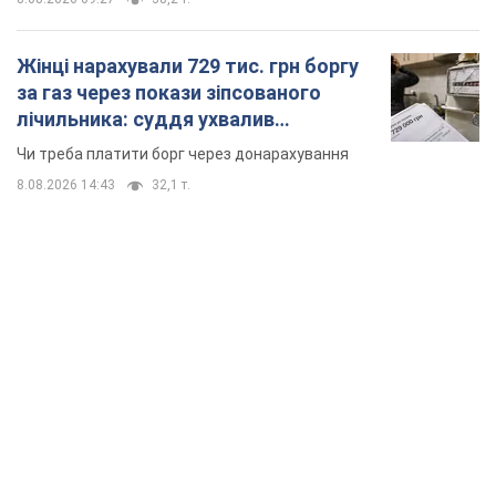
Жінці нарахували 729 тис. грн боргу
за газ через покази зіпсованого
лічильника: суддя ухвалив
неочікуване рішення
Чи треба платити борг через донарахування
8.08.2026 14:43
32,1 т.