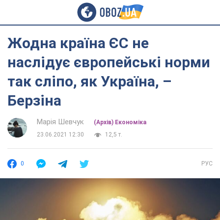
Жодна країна ЄС не
наслідує європейські норми
так сліпо, як Україна, –
Берзіна
Марія Шевчук
(Архів) Економіка
23.06.2021 12:30
12,5 т.
0
РУС