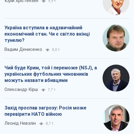
Юрій Хрістензен
9,9 т.
Україна вступила в надзвичайний
економічний стан. Чи є світло вкінці
тунелю?
Вадим Денисенко
8,0 т.
Чий буде Крим, той і переможе (NSJ), а
українських футбольних чиновників
можуть назвати вбивцями
Олександр Кірш
7,7 т.
Захід проспав загрозу: Росія може
перевірити НАТО війною
Леонід Невзлін
8,7 т.