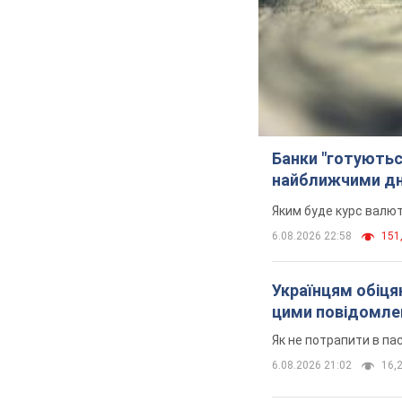
Банки "готуютьс
найближчими д
Яким буде курс валют
6.08.2026 22:58
151,
Українцям обіцяю
цими повідомл
Як не потрапити в па
6.08.2026 21:02
16,2