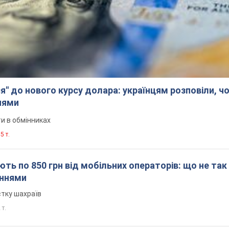
я" до нового курсу долара: українцям розповіли, чо
нями
и в обмінниках
5 т.
ть по 850 грн від мобільних операторів: що не так
еннями
стку шахраїв
 т.