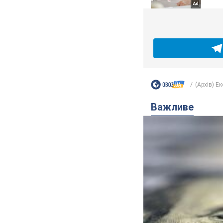
(Архів) Е
Важливе