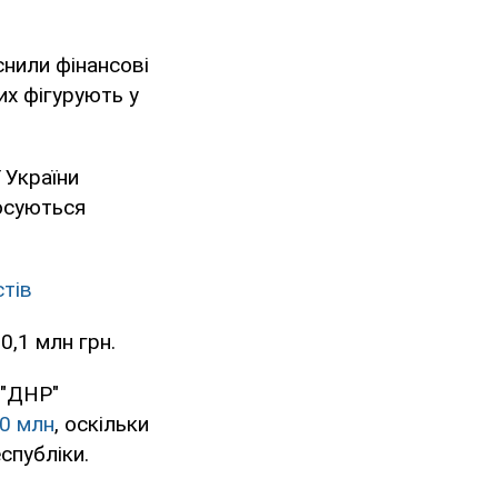
снили фінансові
их фігурують у
 України
тосуються
стів
0,1 млн грн.
 "ДНР"
20 млн
, оскільки
спубліки.