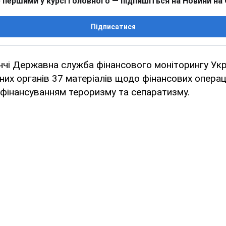
 першими у курсі головного — підпишіться на Новини на
Підписатися
ччі Державна служба фінансового моніторингу Ук
их органів 37 матеріалів щодо фінансових операці
з фінансуванням тероризму та сепаратизму.