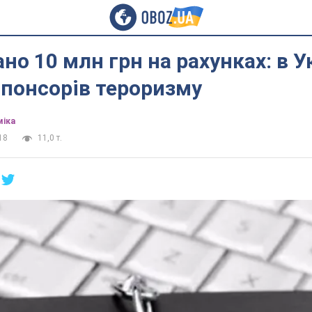
но 10 млн грн на рахунках: в У
понсорів тероризму
міка
18
11,0 т.