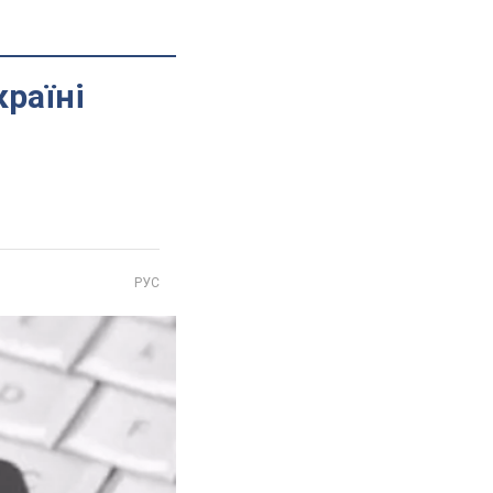
країні
РУС