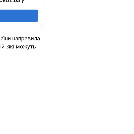
 OBOZ.UA у
раїни направила
й, які можуть