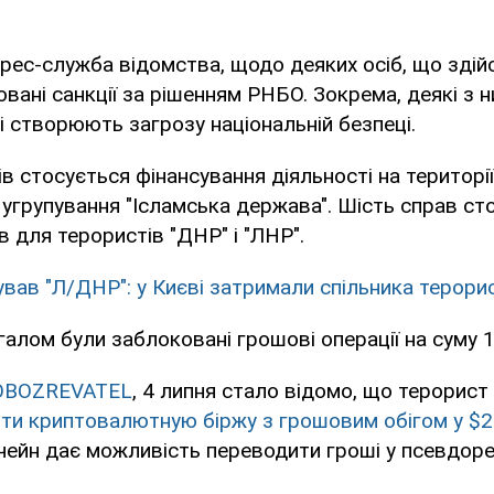
рес-служба відомства, щодо деяких осіб, що здій
овані санкції за рішенням РНБО. Зокрема, деякі з н
кі створюють загрозу національній безпеці.
ів стосується фінансування діяльності на території
угрупування "Ісламська держава". Шість справ с
в для терористів "ДНР" і "ЛНР".
ував "Л/ДНР": у Києві затримали спільника терори
галом були заблоковані грошові операції на суму 1
OBOZREVATEL
, 4 липня стало відомо, що терорист
ити криптовалютную біржу з грошовим обігом у $
чейн дає можливість переводити гроші у псевдоре