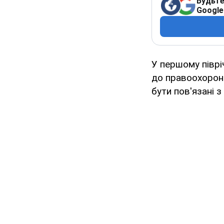
Будьте
Google
У першому піврі
до правоохоронн
бути пов'язані 