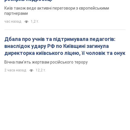
Київ також веде активні переговори з європейськими
партнерами
час назад
1,2 т.
Дбала про учнів та підтримувала педагогів:
внаслідок удару РФ по Київщині загинула
директорка київського ліцею, її чоловік та онук
Вічна пам'ять жертвам російського терору
2 часа назад
12,2 т.