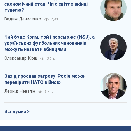
економічний стан. Чи є світло вкінці
тунелю?
Вадим Денисенко
2,8 т.
Чий буде Крим, той і переможе (NSJ), а
українських футбольних чиновників
можуть назвати вбивцями
Олександр Кірш
3,6 т.
Захід проспав загрозу: Росія може
перевірити НАТО війною
Леонід Невзлін
6,4 т.
Всі думки