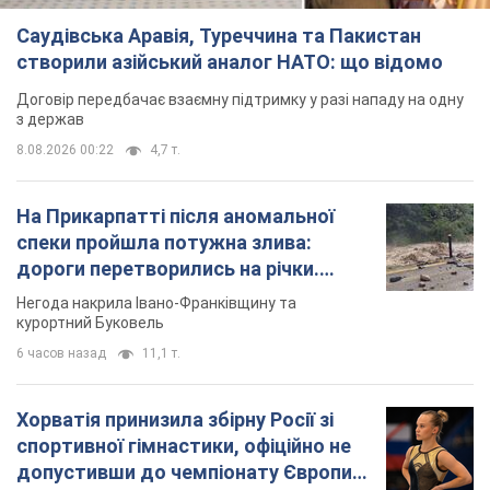
Саудівська Аравія, Туреччина та Пакистан
створили азійський аналог НАТО: що відомо
Договір передбачає взаємну підтримку у разі нападу на одну
з держав
8.08.2026 00:22
4,7 т.
На Прикарпатті після аномальної
спеки пройшла потужна злива:
дороги перетворились на річки.
Відео
Негода накрила Івано-Франківщину та
курортний Буковель
6 часов назад
11,1 т.
Хорватія принизила збірну Росії зі
спортивної гімнастики, офіційно не
допустивши до чемпіонату Європи