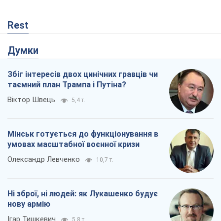
Rest
Думки
Збіг інтересів двох цинічних гравців чи
таємний план Трампа і Путіна?
Віктор Швець
5,4 т.
Мінськ готується до функціонування в
умовах масштабної воєнної кризи
Олександр Левченко
10,7 т.
Ні зброї, ні людей: як Лукашенко будує
нову армію
Ігар Тишкевич
5,8 т.