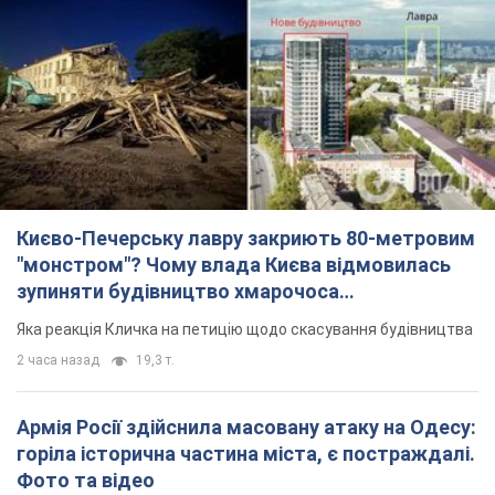
Києво-Печерську лавру закриють 80-метровим
"монстром"? Чому влада Києва відмовилась
зупиняти будівництво хмарочоса
"московського вірянина"
Яка реакція Кличка на петицію щодо скасування будівництва
2 часа назад
19,3 т.
Армія Росії здійснила масовану атаку на Одесу:
горіла історична частина міста, є постраждалі.
Фото та відео