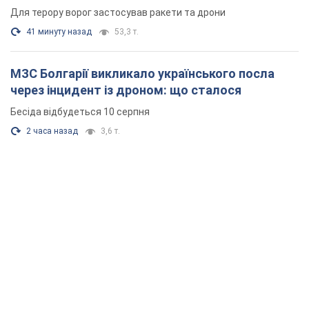
Для терору ворог застосував ракети та дрони
41 минуту назад
53,3 т.
МЗС Болгарії викликало українського посла
через інцидент із дроном: що сталося
Бесіда відбудеться 10 серпня
2 часа назад
3,6 т.