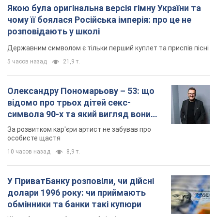
Якою була оригінальна версія гімну України та
чому її боялася Російська імперія: про це не
розповідають у школі
Державним символом є тільки перший куплет та приспів пісні
5 часов назад
21,9 т.
Олександру Пономарьову – 53: що
відомо про трьох дітей секс-
символа 90-х та який вигляд вони
мають
За розвитком кар'єри артист не забував про
особисте щастя
10 часов назад
8,9 т.
У ПриватБанку розповіли, чи дійсні
долари 1996 року: чи приймають
обмінники та банки такі купюри