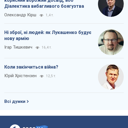
корисний ворожий досвід, або
Діалектика вибагливого боягузтва
Олександр Кірш
1,4 т.
Ні зброї, ні людей: як Лукашенко будує
нову армію
Ігар Тишкевич
16,4 т.
Коли закінчиться війна?
Юрій Хрістензен
12,5 т.
Всі думки