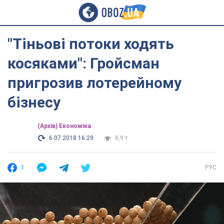
"Тіньові потоки ходять
косяками": Гройсман
пригрозив лотерейному
бізнесу
(Архів) Економіка
6.07.2018 16:29
8,9 т.
1
РУС