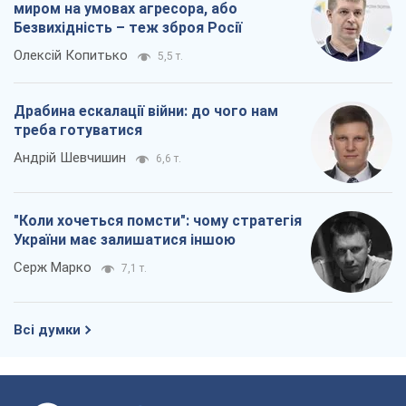
миром на умовах агресора, або
Безвихідність – теж зброя Росії
Олексій Копитько
5,5 т.
Драбина ескалації війни: до чого нам
треба готуватися
Андрій Шевчишин
6,6 т.
"Коли хочеться помсти": чому стратегія
України має залишатися іншою
Серж Марко
7,1 т.
Всі думки