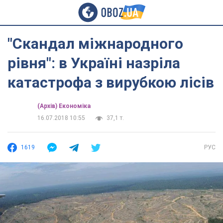
"Скандал міжнародного
рівня": в Україні назріла
катастрофа з вирубкою лісів
(Архів) Економіка
16.07.2018 10:55
37,1 т.
1619
РУС