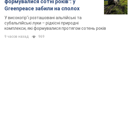
формувалися сотні років": у
Greenpeace забили на сполох
У високогір'ї розташовані альпійські та
субальпійські луки – рідкісні природні
комплекси, які формувалися протягом сотень років
9 часов назад
969