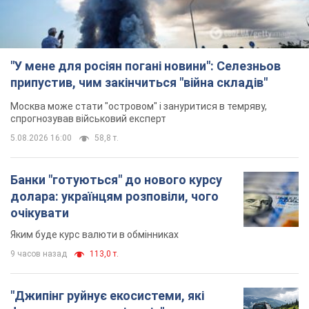
"У мене для росіян погані новини": Селезньов
припустив, чим закінчиться "війна складів"
Москва може стати "островом" і зануритися в темряву,
спрогнозував військовий експерт
5.08.2026 16:00
58,8 т.
Банки "готуються" до нового курсу
долара: українцям розповіли, чого
очікувати
Яким буде курс валюти в обмінниках
9 часов назад
113,0 т.
"Джипінг руйнує екосистеми, які