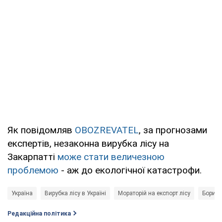
Як повідомляв
OBOZREVATEL
, за прогнозами
експертів, незаконна вирубка лісу на
Закарпатті
може стати величезною
проблемою
- аж до екологічної катастрофи.
Україна
Вирубка лісу в Україні
Мораторій на експорт лісу
Борисл
Редакційна політика