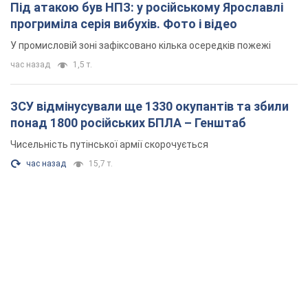
Під атакою був НПЗ: у російському Ярославлі
прогриміла серія вибухів. Фото і відео
У промисловій зоні зафіксовано кілька осередків пожежі
час назад
1,5 т.
ЗСУ відмінусували ще 1330 окупантів та збили
понад 1800 російських БПЛА – Генштаб
Чисельність путінської армії скорочується
час назад
15,7 т.