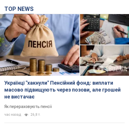
TOP NEWS
Українці "хакнули" Пенсійний фонд: виплати
масово підвищують через позови, але грошей
не вистачає
Як перераховують пенсії
час назад
26,8 т.