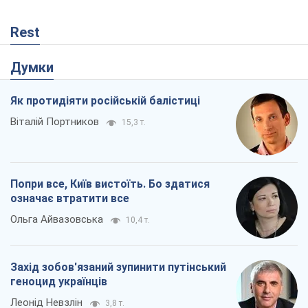
Rest
Думки
Як протидіяти російській балістиці
Віталій Портников
15,3 т.
Попри все, Київ вистоїть. Бо здатися
означає втратити все
Ольга Айвазовська
10,4 т.
Захід зобов'язаний зупинити путінський
геноцид українців
Леонід Невзлін
3,8 т.