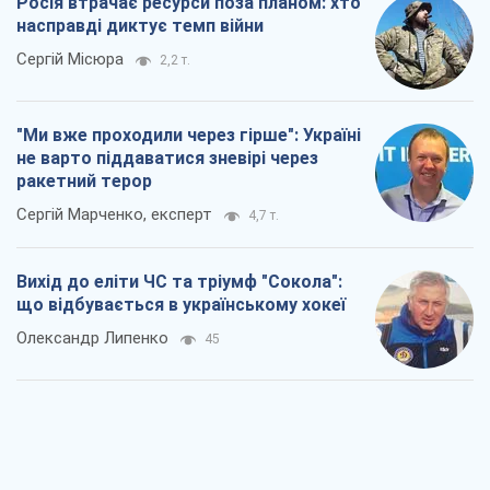
Росія втрачає ресурси поза планом: хто
насправді диктує темп війни
Сергій Місюра
2,2 т.
"Ми вже проходили через гірше": Україні
не варто піддаватися зневірі через
ракетний терор
Сергій Марченко, експерт
4,7 т.
Вихід до еліти ЧС та тріумф "Сокола":
що відбувається в українському хокеї
Олександр Липенко
45