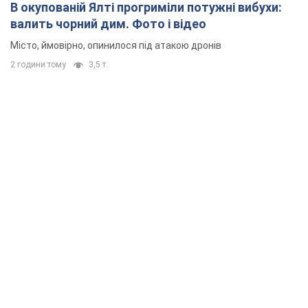
В окупованій Ялті прогриміли потужні вибухи:
валить чорний дим. Фото і відео
Місто, ймовірно, опинилося під атакою дронів
2 години тому
3,5 т.