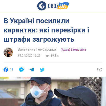
В Україні посилили
карантин: які перевірки і
штрафи загрожують
Валентина Гембарська
(Архів) Економіка
15.04.2020 12:29
39,8 т.
11
РУС