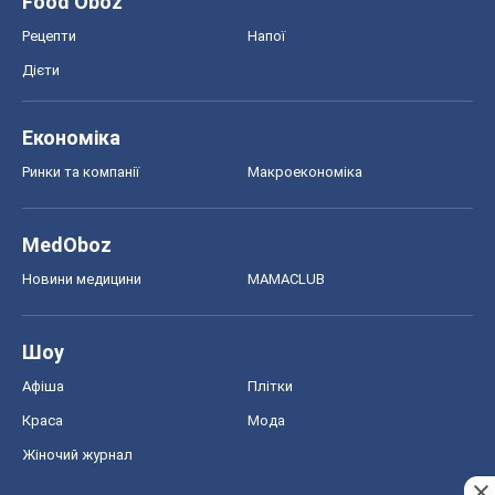
Food Oboz
Рецепти
Напої
Дієти
Економіка
Ринки та компанії
Макроекономіка
MedOboz
Новини медицини
MAMACLUB
Шоу
Афіша
Плітки
Краса
Мода
Жіночий журнал