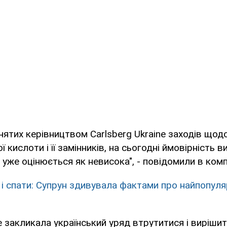
нятих керівництвом Carlsberg Ukraine заходів щод
 кислоти і її замінників, на сьогодні ймовірність 
 уже оцінюється як невисока", - повідомили в компа
 і спати: Супрун здивувала фактами про найпопуля
ne закликала український уряд втрутитися і виріши