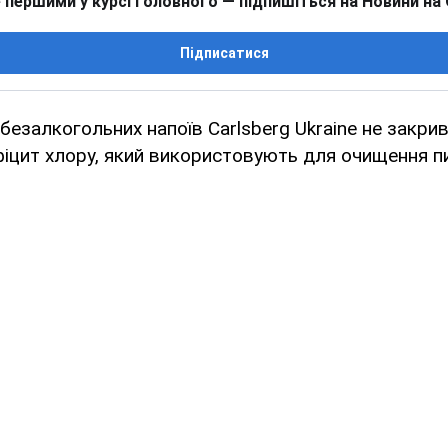
 першими у курсі головного — підпишіться на Новини на
Підписатися
 безалкогольних напоїв Carlsberg Ukraine не закри
іцит хлору, який використовують для очищення пи