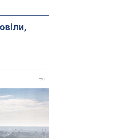
овіли,
РУС