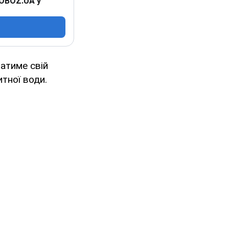
 OBOZ.UA у
ватиме свій
тної води.