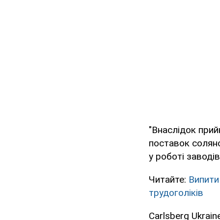
"Внаслідок прий
поставок соляної
у роботі заводів
Читайте:
Випити
трудоголіків
Carlsberg Ukrai