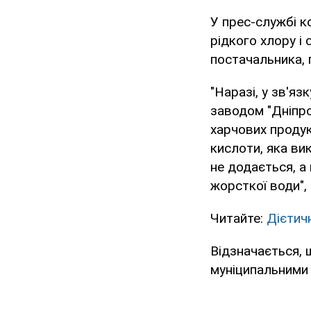
У прес-службі к
рідкого хлору і
постачальника,
"Наразі, у зв'яз
заводом "ДніпроА
харчових продук
кислоти, яка ви
не додається, а
жорсткої води",
Читайте:
Дієтичн
Відзначається, 
муніципальними 