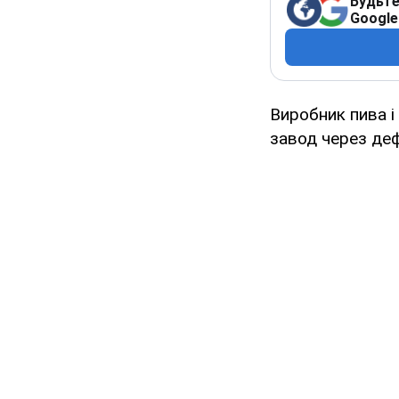
Будьте
Google
Виробник пива і
завод через деф