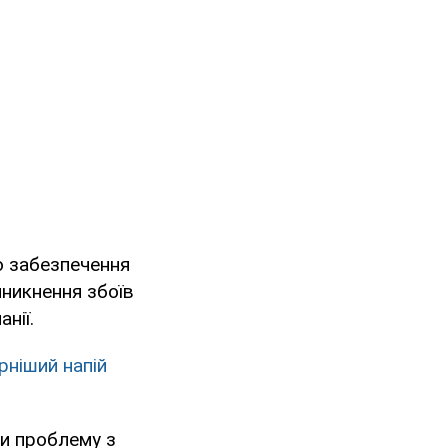
о забезпечення
виникнення збоїв
нії.
рніший напій
ти проблему з