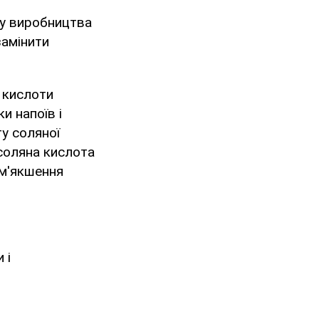
ку виробництва
замінити
ї кислоти
и напоїв і
ту соляної
 соляна кислота
ом'якшення
 і