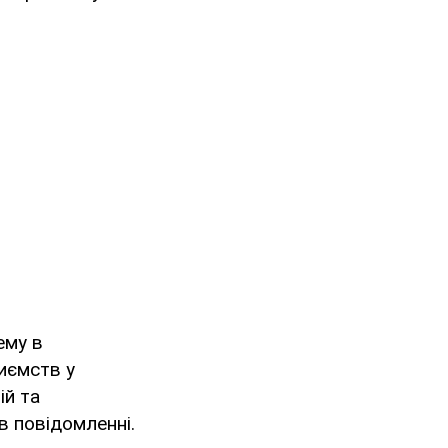
ему в
иємств у
ій та
в повідомленні.