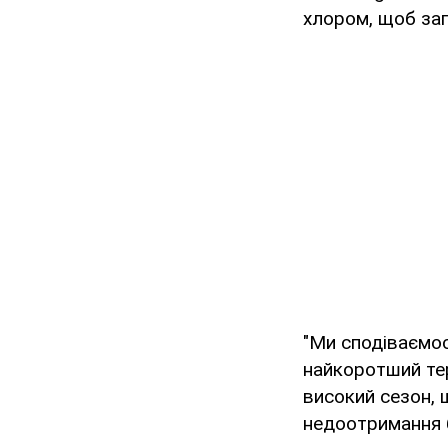
хлором, щоб зап
"Ми сподіваємос
найкоротший тер
високий сезон, 
недоотримання б