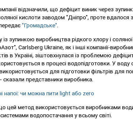
омпанії відзначили, що дефіцит виник через зупин
 соляної кислоти заводом "Дніпро", проте вдалося 
 передає
"Громадське"
.
ку із зупинкою виробництва рідкого хлору і соляно
зот", Carlsberg Ukraine, як і інші компанії-виробник
тів в Україні, зіштовхнулася із проблемою дефіци
користовується в процесі водопідготовки. У воду
 використовується для підготовки фільтрів для п
 - сказали представники виробника.
і напої: чи можна пити light або zero
що цей метод використовується виробниками води
системами водопостачання у всьому світі.