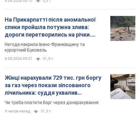
8.08.2026 05:10
2,3 т.
На Прикарпатті після аномальної
спеки пройшла потужна злива:
дороги перетворились на річки.
Відео
Негода накрила Івано-Франківщину та
курортний Буковель
8.08.2026 09:27
31,9 т.
Жінці нарахували 729 тис. грн боргу
за газ через покази зіпсованого
лічильника: суддя ухвалив
неочікуване рішення
Чи треба платити борг через донарахування
9 часов назад
31,3 т.