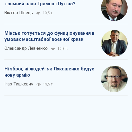
таємний план Трампа і Путіна?
Віктор Швець
10,5 т.
Мінськ готується до функціонування в
умовах масштабної воєнної кризи
Олександр Левченко
15,8 т.
Ні зброї, ні людей: як Лукашенко будує
нову армію
Ігар Тишкевич
13,5 т.