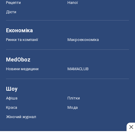
Рецепти
Напої
Дієти
Економіка
Ринки та компанії
Макроекономіка
MedOboz
Новини медицини
MAMACLUB
Шоу
Афіша
Плітки
Краса
Мода
Жіночий журнал