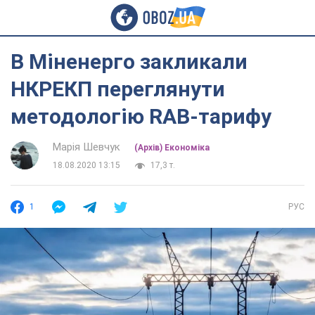
В Міненерго закликали
НКРЕКП переглянути
методологію RAB-тарифу
Марія Шевчук
(Архів) Економіка
18.08.2020 13:15
17,3 т.
1
РУС