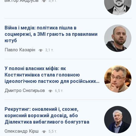
Віктор Андрусів
5,9 т.
Війна і медіа: політика пішла в
соцмережі, а ЗМІ грають за правилами
ютуб
Павло Казарін
3,1 т.
У полоні власних міфів: як
Костянтинівка стала головною
ідеологічною пасткою для російських
окупантів
Дмитро Снєгирьов
6,5 т.
Рекрутинг: оновлений і, схоже,
корисний ворожий досвід, або
Діалектика вибагливого боягузтва
Олександр Кірш
5,5 т.