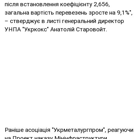
після встановлення коефіцієнту 2,656,
загальна вартість перевезень зросте на 9,1%",
– стверджує в листі генеральний директор
УНПА "Укркокс" Анатолій Старовойт.
Раніше асоціація "Укрметалургпром", реагуючи
на Проект наказу Мінінфраструктури