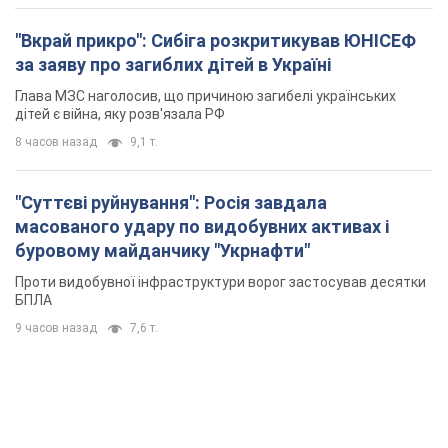
"Вкрай прикро": Сибіга розкритикував ЮНІСЕФ
за заяву про загиблих дітей в Україні
Глава МЗС наголосив, що причиною загибелі українських
дітей є війна, яку розв'язала РФ
8 часов назад
9,1 т.
"Суттєві руйнування": Росія завдала
масованого удару по видобувних активах і
буровому майданчику "Укрнафти"
Проти видобувної інфраструктури ворог застосував десятки
БПЛА
9 часов назад
7,6 т.