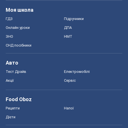
Моя школа
ГДЗ
Підручники
Онлайн уроки
ДПА
ЗНО
НМТ
СНД посібники
Авто
Тест Драйв
Електромобілі
Акції
Сервіс
Food Oboz
Рецепти
Напої
Дієти