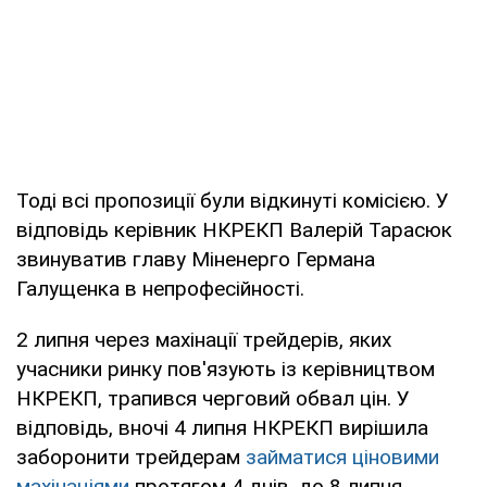
Тоді всі пропозиції були відкинуті комісією. У
відповідь керівник НКРЕКП Валерій Тарасюк
звинуватив главу Міненерго Германа
Галущенка в непрофесійності.
2 липня через махінації трейдерів, яких
учасники ринку пов'язують із керівництвом
НКРЕКП, трапився черговий обвал цін. У
відповідь, вночі 4 липня НКРЕКП вирішила
заборонити трейдерам
займатися ціновими
махінаціями
протягом 4 днів, до 8 липня