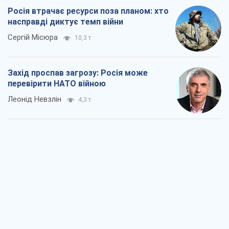
Росія втрачає ресурси поза планом: хто
насправді диктує темп війни
Сергій Місюра
10,3 т.
Захід проспав загрозу: Росія може
перевірити НАТО війною
Леонід Невзлін
4,3 т.