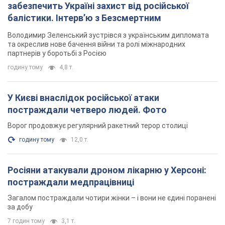
забезпечить Україні захист від російської
балістики. Інтерв’ю з Безсмертним
Володимир Зеленський зустрівся з українським дипломата
та окреслив нове бачення війни та ролі міжнародних
партнерів у боротьбі з Росією
годину тому
4,8 т.
У Києві внаслідок російської атаки
постраждали четверо людей. Фото
Ворог продовжує регулярний ракетний терор столиці
годину тому
12,0 т.
Росіяни атакували дроном лікарню у Херсоні:
постраждали медпрацівниці
Загалом постраждали чотири жінки – і вони не єдині поранені
за добу
7 годин тому
3,1 т.