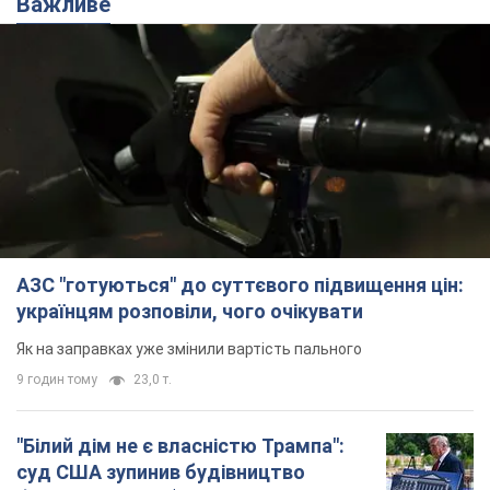
Важливе
АЗС "готуються" до суттєвого підвищення цін:
українцям розповіли, чого очікувати
Як на заправках уже змінили вартість пального
9 годин тому
23,0 т.
"Білий дім не є власністю Трампа":
суд США зупинив будівництво