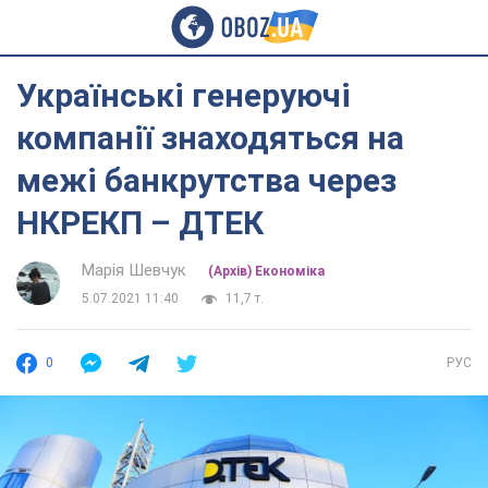
Українські генеруючі
компанії знаходяться на
межі банкрутства через
НКРЕКП – ДТЕК
Марія Шевчук
(Архів) Економіка
5.07.2021 11:40
11,7 т.
0
РУС