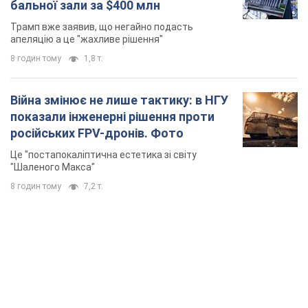
бальної зали за $400 млн
Трамп вже заявив, що негайно подасть
апеляцію а це "жахливе рішення"
8 годин тому
1,8 т.
Війна змінює не лише тактику: в НГУ
показали інженерні рішення проти
російських FPV-дронів. Фото
Це "постапокаліптична естетика зі світу
"Шаленого Макса"
8 годин тому
7,2 т.