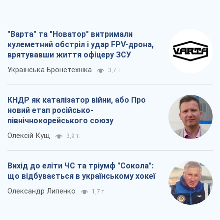
"Варта" та "Новатор" витримали
кулеметний обстріл і удар FPV-дрона,
врятувавши життя офіцеру ЗСУ
Українська Бронетехніка
3,7 т.
КНДР як каталізатор війни, або Про
новий етап російсько-
північнокорейського союзу
Олексій Кущ
3,9 т.
Вихід до еліти ЧС та тріумф "Сокола":
що відбувається в українському хокеї
Олександр Липенко
1,7 т.