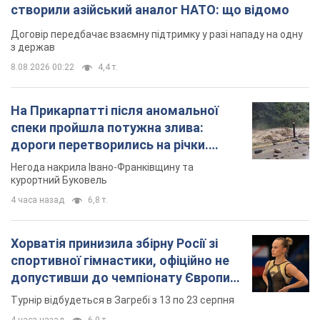
створили азійський аналог НАТО: що відомо
Договір передбачає взаємну підтримку у разі нападу на одну
з держав
8.08.2026 00:22
4,4 т.
На Прикарпатті після аномальної
спеки пройшла потужна злива:
дороги перетворились на річки.
Відео
Негода накрила Івано-Франківщину та
курортний Буковель
4 часа назад
6,8 т.
Хорватія принизила збірну Росії зі
спортивної гімнастики, офіційно не
допустивши до чемпіонату Європи
основних спортсменів
Турнір відбудеться в Загребі з 13 по 23 серпня