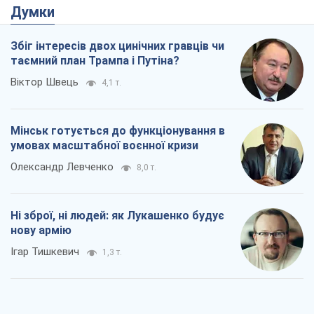
Думки
Збіг інтересів двох цинічних гравців чи
таємний план Трампа і Путіна?
Віктор Швець
4,1 т.
Мінськ готується до функціонування в
умовах масштабної воєнної кризи
Олександр Левченко
8,0 т.
Ні зброї, ні людей: як Лукашенко будує
нову армію
Ігар Тишкевич
1,3 т.