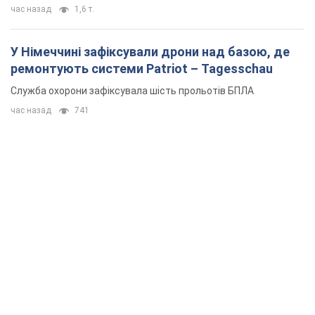
час назад
1,6 т.
У Німеччині зафіксували дрони над базою, де
ремонтують системи Patriot – Tagesschau
Служба охорони зафіксувала шість прольотів БПЛА
час назад
741