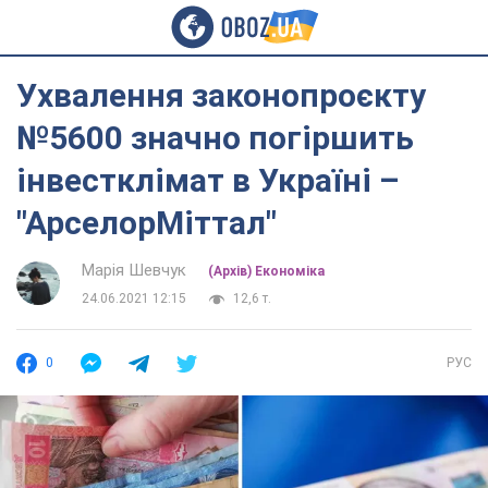
Ухвалення законопроєкту
№5600 значно погіршить
інвестклімат в Україні –
"АрселорМіттал"
Марія Шевчук
(Архів) Економіка
24.06.2021 12:15
12,6 т.
0
РУС