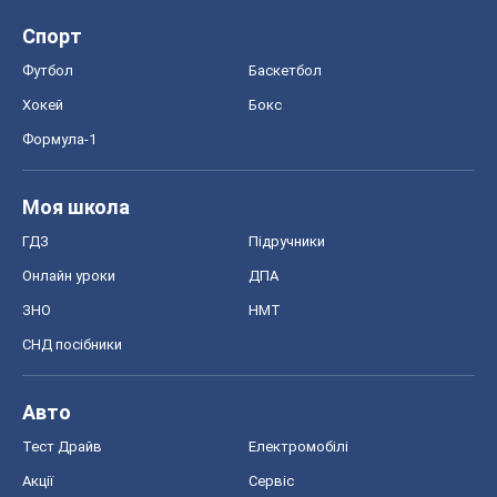
Спорт
Футбол
Баскетбол
Хокей
Бокс
Формула-1
Моя школа
ГДЗ
Підручники
Онлайн уроки
ДПА
ЗНО
НМТ
СНД посібники
Авто
Тест Драйв
Електромобілі
Акції
Сервіс