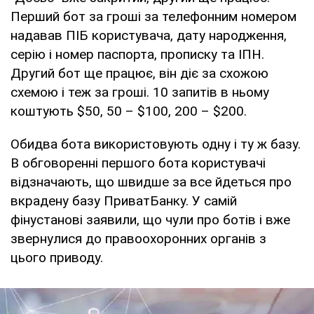
Перший бот за гроші за телефонним номером
надавав ПІБ користувача, дату народження,
серію і номер паспорта, прописку та ІПН.
Другий бот ще працює, він діє за схожою
схемою і теж за гроші. 10 запитів в ньому
коштують $50, 50 – $100, 200 – $200.
Обидва бота використовують одну і ту ж базу.
В обговоренні першого бота користувачі
відзначають, що швидше за все йдеться про
вкрадену базу ПриватБанку. У самій
фінустанові заявили, що чули про ботів і вже
звернулися до правоохоронних органів з
цього приводу.