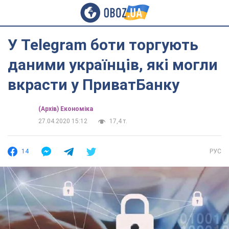
У Telegram боти торгують
даними українців, які могли
вкрасти у ПриватБанку
(Архів) Економіка
27.04.2020 15:12
17,4 т.
14
РУС