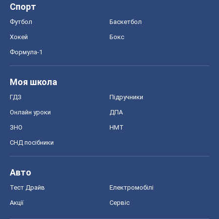
Спорт
Футбол
Баскетбол
Хокей
Бокс
Формула-1
Моя школа
ГДЗ
Підручники
Онлайн уроки
ДПА
ЗНО
НМТ
СНД посібники
Авто
Тест Драйв
Електромобілі
Акції
Сервіс