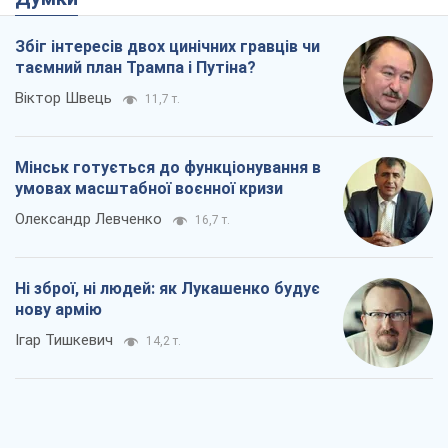
Збіг інтересів двох цинічних гравців чи
таємний план Трампа і Путіна?
Віктор Швець
11,7 т.
Мінськ готується до функціонування в
умовах масштабної воєнної кризи
Олександр Левченко
16,7 т.
Ні зброї, ні людей: як Лукашенко будує
нову армію
Ігар Тишкевич
14,2 т.