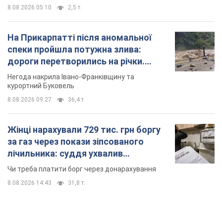
8.08.2026 05:10
2,5 т.
На Прикарпатті після аномальної
спеки пройшла потужна злива:
дороги перетворились на річки.
Відео
Негода накрила Івано-Франківщину та
курортний Буковель
8.08.2026 09:27
36,4 т.
Жінці нарахували 729 тис. грн боргу
за газ через покази зіпсованого
лічильника: суддя ухвалив
неочікуване рішення
Чи треба платити борг через донарахування
8.08.2026 14:43
31,8 т.