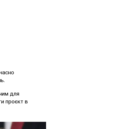
очасно
ь.
бним для
ти проєкт в