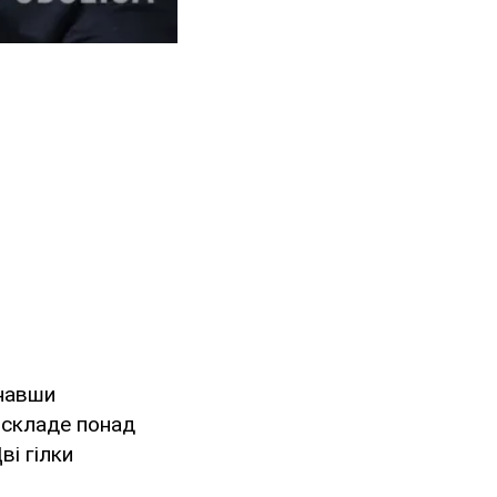
днавши
ь складе понад
ві гілки