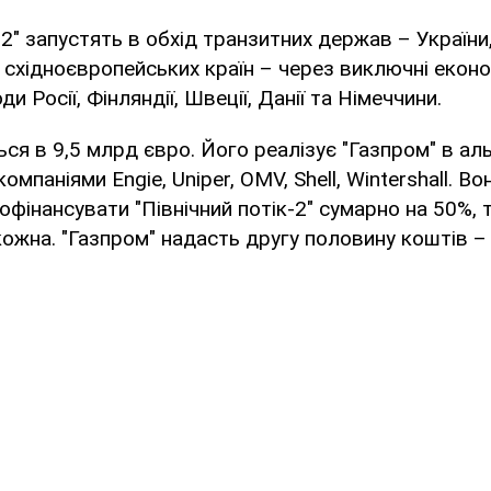
-2" запустять в обхід транзитних держав – України,
 східноєвропейських країн – через виключні еконо
ди Росії, Фінляндії, Швеції, Данії та Німеччини.
ся в 9,5 млрд євро. Його реалізує "Газпром" в аль
мпаніями Engie, Uniper, OMV, Shell, Wintershall. Во
офінансувати "Північний потік-2" сумарно на 50%, 
кожна. "Газпром" надасть другу половину коштів –