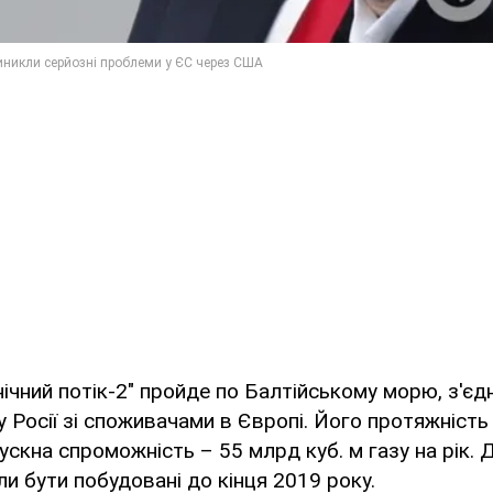
нічний потік-2" пройде по Балтійському морю, з'є
у Росії зі споживачами в Європі. Його протяжніст
пускна спроможність – 55 млрд куб. м газу на рік. Д
и бути побудовані до кінця 2019 року.