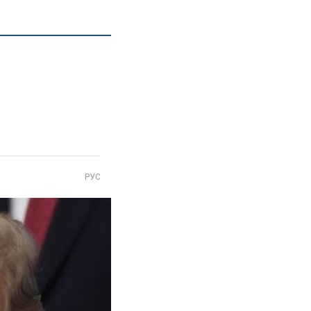
і
РУС