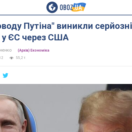
оводу Путіна" виникли серйозн
 у ЄС через США
иненко
(Архів) Економіка
12
55,2 т.