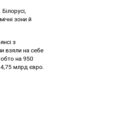
 Білорусі,
мічні зони й
янсі з
ни взяли на себе
тобто на 950
 4,75 млрд євро.