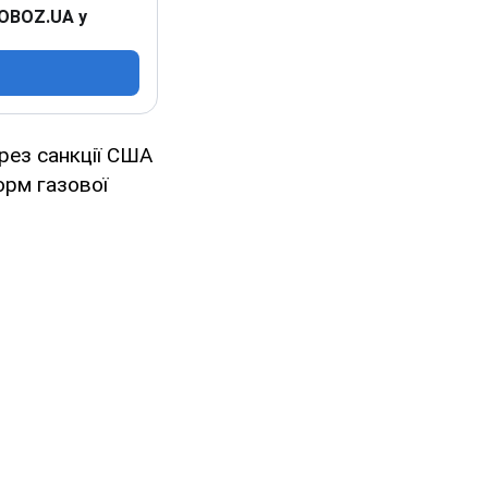
 OBOZ.UA у
ерез санкції США
орм газової