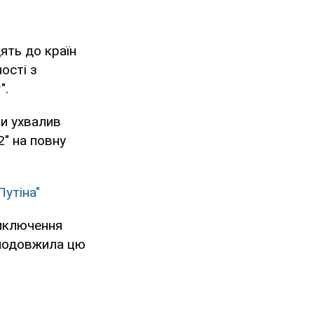
ять до країн
ості з
т
".
ни ухвалив
2" на повну
Путіна"
виключення
 подовжила цю