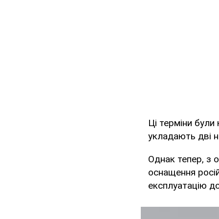
Ці терміни були
укладають дві н
Однак тепер, з о
оснащення росій
експлуатацію до