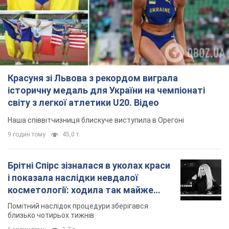
Красуня зі Львова з рекордом виграла
історичну медаль для України на чемпіонаті
світу з легкої атлетики U20. Відео
Наша співвітчизниця блискуче виступила в Орегоні
9 годин тому
45,0 т.
Брітні Спірс зізналася в уколах краси
і показала наслідки невдалої
косметології: ходила так майже
місяць
Помітний наслідок процедури зберігався
близько чотирьох тижнів