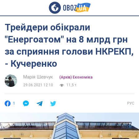
Трейдери обікрали
"Енергоатом" на 8 млрд грн
за сприяння голови НКРЕКП,
- Кучеренко
Марія Шевчук
(Архів) Економіка
29.06.2021 12:10
11,5 т.
1
РУС