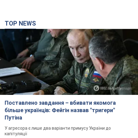
TOP NEWS
Поставлено завдання – вбивати якомога
більше українців: Фейгін назвав "тригери"
Путіна
У агресора є лише два варіанти примусу України до
капітуляції