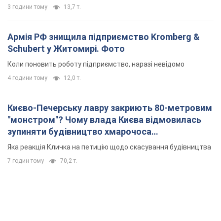
3 години тому
13,7 т.
Армія РФ знищила підприємство Kromberg &
Schubert у Житомирі. Фото
Коли поновить роботу підприємство, наразі невідомо
4 години тому
12,0 т.
Києво-Печерську лавру закриють 80-метровим
"монстром"? Чому влада Києва відмовилась
зупиняти будівництво хмарочоса
"московського вірянина"
Яка реакція Кличка на петицію щодо скасування будівництва
7 годин тому
70,2 т.