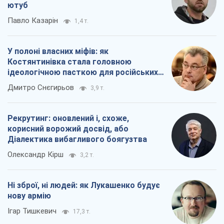
ютуб
Павло Казарін
1,4 т.
У полоні власних міфів: як
Костянтинівка стала головною
ідеологічною пасткою для російських
окупантів
Дмитро Снєгирьов
3,9 т.
Рекрутинг: оновлений і, схоже,
корисний ворожий досвід, або
Діалектика вибагливого боягузтва
Олександр Кірш
3,2 т.
Ні зброї, ні людей: як Лукашенко будує
нову армію
Ігар Тишкевич
17,3 т.