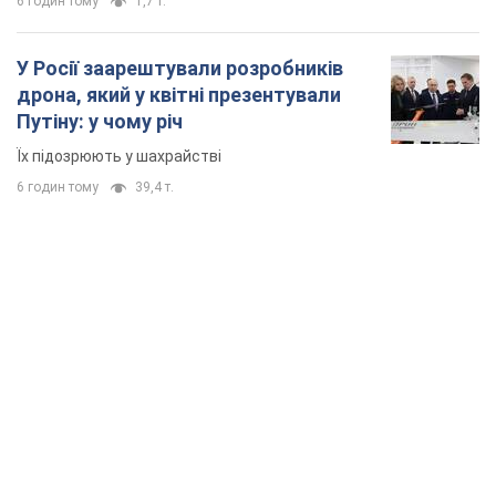
6 годин тому
1,7 т.
У Росії заарештували розробників
дрона, який у квітні презентували
Путіну: у чому річ
Їх підозрюють у шахрайстві
6 годин тому
39,4 т.