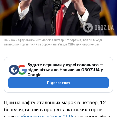
Будьте першими у курсі головного —
підпишіться на Новини на OBOZ.UA у
Google
Підписатися
Ціни на нафту еталонних марок в четвер, 12
березня, впали в процесі азіатських торгів
після
заборони на в'їзд у США
для європейців.