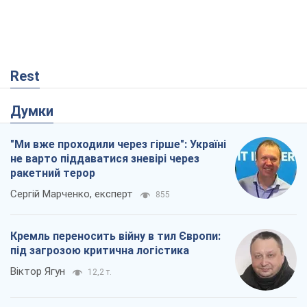
"Ми вже проходили через гірше": Україні
не варто піддаватися зневірі через
ракетний терор
Сергій Марченко, експерт
855
Кремль переносить війну в тил Європи:
під загрозою критична логістика
Віктор Ягун
12,2 т.
Мер Москви раптово схотів миру, як
стають послом у США й нові українські
топ-рейтинги
Олександр Кірш
894