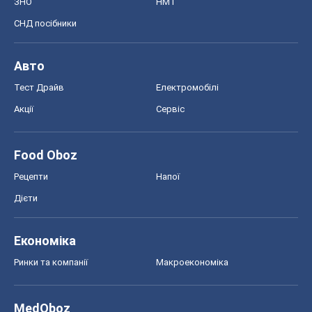
Food Oboz
Рецепти
Напої
Дієти
Економіка
Ринки та компанії
Макроекономіка
MedOboz
Новини медицини
MAMACLUB
Шоу
Афіша
Плітки
Краса
Мода
Жіночий журнал