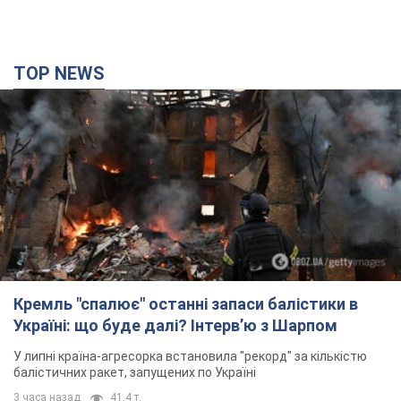
Кремль "спалює" останні запаси балістики в
Україні: що буде далі? Інтерв’ю з Шарпом
У липні країна-агресорка встановила "рекорд" за кількістю
балістичних ракет, запущених по Україні
3 часа назад
41,4 т.
У Єкатеринбурзі атаковано склад Wildberries: є
влучання, піднявся дим. Фото і відео
Не допомогла росіянам навіть робота ППО
3 часа назад
8,3 т.