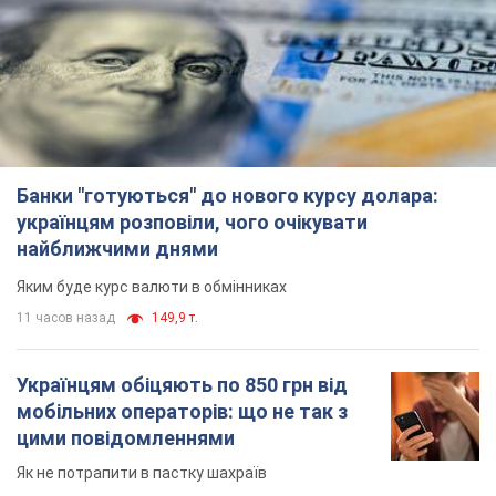
українцям розповіли, чого очікувати
найближчими днями
Яким буде курс валюти в обмінниках
11 часов назад
149,9 т.
Українцям обіцяють по 850 грн від
мобільних операторів: що не так з
цими повідомленнями
Як не потрапити в пастку шахраїв
6.08.2026 21:02
14,6 т.
Найдорожчий футболіст "Динамо"
забив "Карабаху" вже на 10-й хвилині
матчу. Відео
Поєдинок відбувається в Польщі
6.08.2026 20:48
6,3 т.