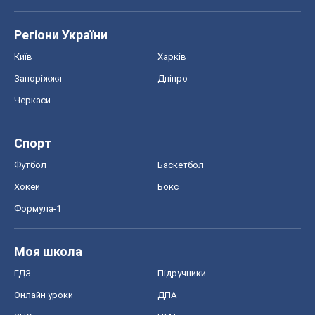
Спорт
Футбол
Баскетбол
Хокей
Бокс
Формула-1
Моя школа
ГДЗ
Підручники
Онлайн уроки
ДПА
ЗНО
НМТ
СНД посібники
Авто
Тест Драйв
Електромобілі
Акції
Сервіс