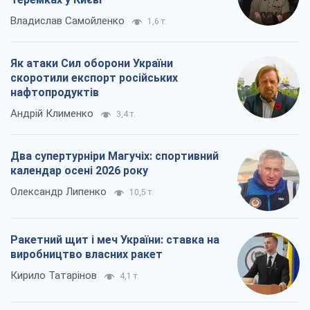
Два супертурніри Магучіх: спортивний
календар осені 2026 року
Олександр Липенко
10,5 т.
Ракетний щит і меч України: ставка на
виробництво власних ракет
Кирило Татарінов
4,1 т.
Всі думки
Про компанію
Команда
Правова інформація
Політика конфіденційності