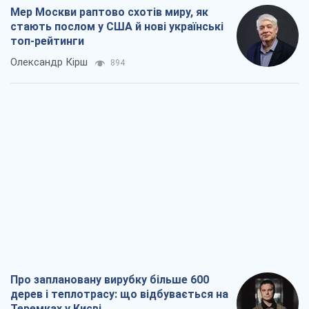
Про заплановану вирубку більше 600
дерев і теплотрасу: що відбувається на
Теремках у Києві
Владислав Самойленко
1,6 т.
Як атаки Сил оборони України
скоротили експорт російських
нафтопродуктів
Андрій Клименко
3,4 т.