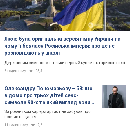
Якою була оригінальна версія гімну України та
чому її боялася Російська імперія: про це не
розповідають у школі
Державним символом є тільки перший куплет та приспів пісні
6 годин тому
25,5 т.
Олександру Пономарьову – 53: що
відомо про трьох дітей секс-
символа 90-х та який вигляд вони
мають
За розвитком кар'єри артист не забував про
особисте щастя
11 годин тому
9,2 т.