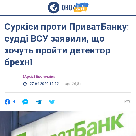
Суркіси проти ПриватБанку:
судді ВСУ заявили, що
хочуть пройти детектор
брехні
(Архів) Економіка
27.04.2020 15:52
26,8 т.
4
РУС