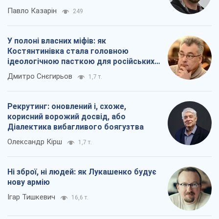
Павло Казарін
249
У полоні власних міфів: як
Костянтинівка стала головною
ідеологічною пасткою для російських
окупантів
Дмитро Снєгирьов
1,7 т.
Рекрутинг: оновлений і, схоже,
корисний ворожий досвід, або
Діалектика вибагливого боягузтва
Олександр Кірш
1,7 т.
Ні зброї, ні людей: як Лукашенко будує
нову армію
Ігар Тишкевич
16,6 т.