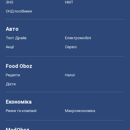
ЗНО
НМТ
СНД посібники
Авто
Тест Драйв
Електромобілі
Акції
Сервіс
Food Oboz
Рецепти
Напої
Дієти
Економіка
Ринки та компанії
Макроекономіка
MedOboz