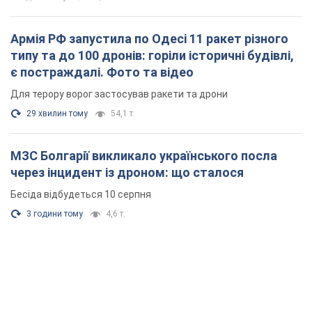
Армія РФ запустила по Одесі 11 ракет різного
типу та до 100 дронів: горіли історичні будівлі,
є постраждалі. Фото та відео
Для терору ворог застосував ракети та дрони
29 хвилин тому
54,1 т.
МЗС Болгарії викликало українського посла
через інцидент із дроном: що сталося
Бесіда відбудеться 10 серпня
3 години тому
4,6 т.