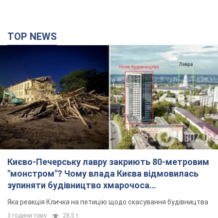
TOP NEWS
Києво-Печерську лавру закриють 80-метровим
"монстром"? Чому влада Києва відмовилась
зупиняти будівництво хмарочоса
"московського вірянина"
Яка реакція Кличка на петицію щодо скасування будівництва
3 години тому
28,5 т.