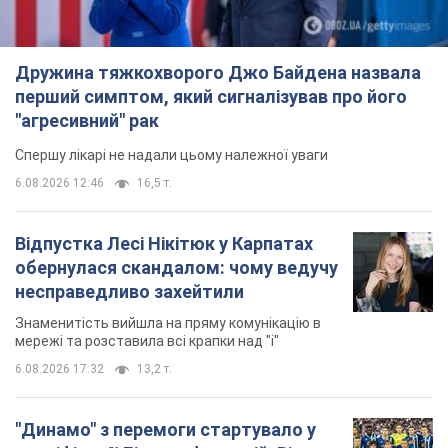
Дружина тяжкохворого Джо Байдена назвала
перший симптом, який сигналізував про його
"агресивний" рак
Спершу лікарі не надали цьому належної уваги
6.08.2026 12:46
16,5 т.
Відпустка Лесі Нікітюк у Карпатах
обернулася скандалом: чому ведучу
несправедливо захейтили
Знаменитість вийшла на пряму комунікацію в
мережі та розставила всі крапки над "і"
6.08.2026 17:32
13,2 т.
"Динамо" з перемоги стартувало у