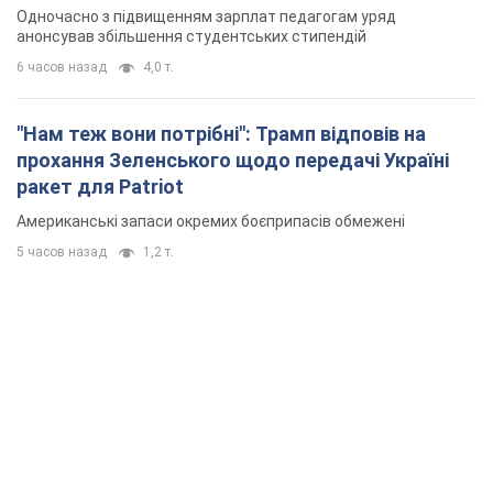
Одночасно з підвищенням зарплат педагогам уряд
анонсував збільшення студентських стипендій
6 часов назад
4,0 т.
"Нам теж вони потрібні": Трамп відповів на
прохання Зеленського щодо передачі Україні
ракет для Patriot
Американські запаси окремих боєприпасів обмежені
5 часов назад
1,2 т.