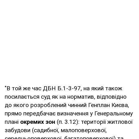
"В той же час ДБН Б.1-3-97, на який також
посилається суд як на норматив, відповідно
до якого розроблений чинний Генплан Києва,
прямо передбачає визначення у Генеральному
плані
окремих зон
(п. 3.12): території житлової
забудови (садибної, малоповерхової,
середньоповерхової, багатоповерхової) та