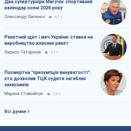
Два супертурніри Магучіх: спортивний
календар осені 2026 року
Олександр Липенко
6,7 т.
Ракетний щит і меч України: ставка на
виробництво власних ракет
Кирило Татарінов
3,1 т.
Посмертна "презумпція винуватості":
хто дозволив ТЦК судити загиблих
захисників
Марина Ставнійчук
7,0 т.
Всі думки