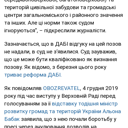
територій цивільної забудови та громадські
центри загальноміського i районного значення
та інших. Але ці норми також судом
ігноруються", – підкреслили журналісти.
Зазначається, що в ДАБІ відгуку на цей позов
не надали, в суд не з’явилися. Суд зауважив,
що це може бути кваліфіковано як визнання
позову. Як відомо, з березня цього року
триває реформа ДАБІ.
Як повідомляв
OBOZREVATEL
, 4 грудня 2019
року під час виступу у Верховній Раді перед
голосуванням за її
відставку тодішня міністр
розвитку громад та територій України Альона
Бабак
заявила, що з нею почали боротьбу у
пресі через анулювання дозволів на