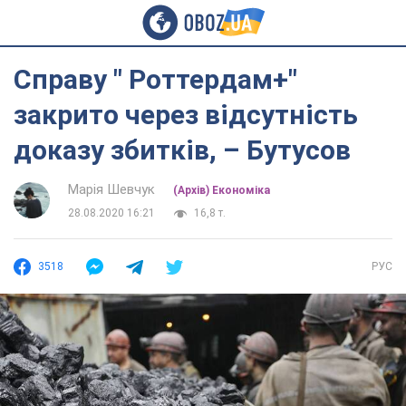
Справу " Роттердам+"
закрито через відсутність
доказу збитків, – Бутусов
Марія Шевчук
(Архів) Економіка
28.08.2020 16:21
16,8 т.
3518
РУС