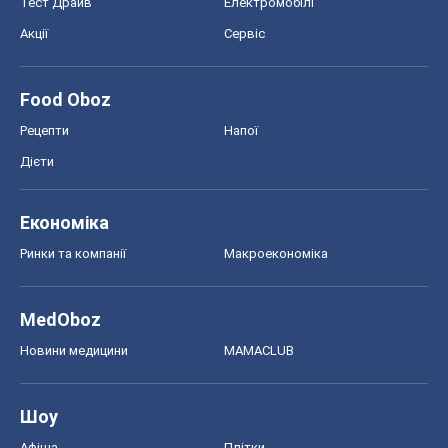
Тест Драйв
Електромобілі
Акції
Сервіс
Food Oboz
Рецепти
Напої
Дієти
Економіка
Ринки та компанії
Макроекономіка
MedOboz
Новини медицини
MAMACLUB
Шоу
Афіша
Плітки