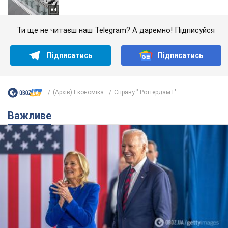
Ти ще не читаєш наш Telegram? А даремно! Підписуйся
Підписатись
Підписатись
(Архів) Економіка
Справу " Роттердам+"...
Важливе