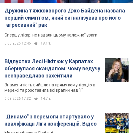
Дружина тяжкохворого Джо Байдена назвала
перший симптом, який сигналізував про його
"агресивний" рак
Спершу лікарі не надали цьому належної уваги
6.08.2026 12:46
18,1 т.
Відпустка Лесі Нікітюк у Карпатах
обернулася скандалом: чому ведучу
несправедливо захейтили
Знаменитість вийшла на пряму комунікацію в
мережі та розставила всі крапки над "і"
6.08.2026 17:32
14,7 т.
"Динамо" з перемоги стартувало у
кваліфікації Ліги конференцій. Відео