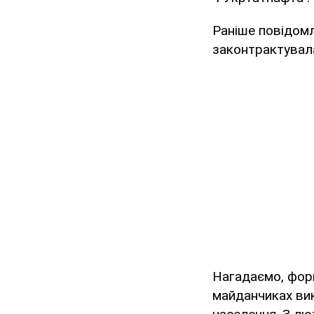
Раніше повідомл
законтрактувал
Нагадаємо, форм
майданчиках вик