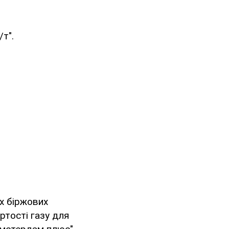
т".
х біржових
ртості газу для