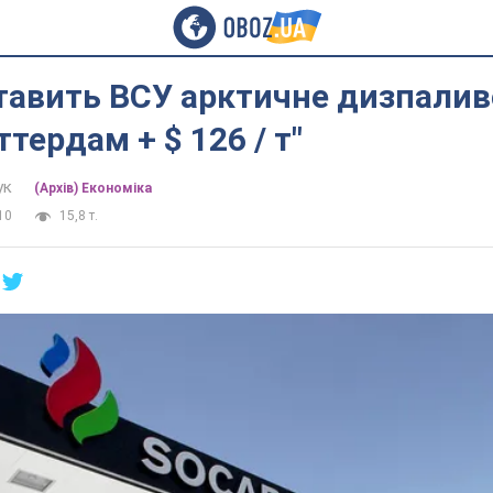
тавить ВСУ арктичне дизпалив
тердам + $ 126 / т"
ук
(Архів) Економіка
10
15,8 т.