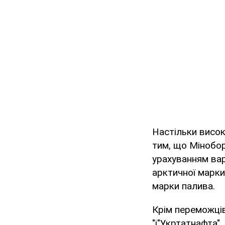
Настільки висок
тим, що Мінобор
урахуванням вар
арктичної марки
марки палива.
Крім переможців
"і"Укртатнафта".