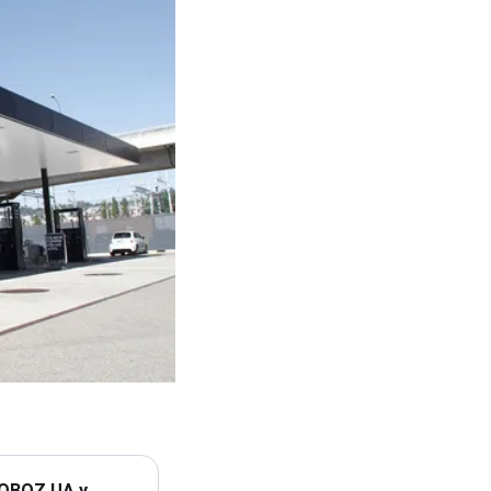
 OBOZ.UA у