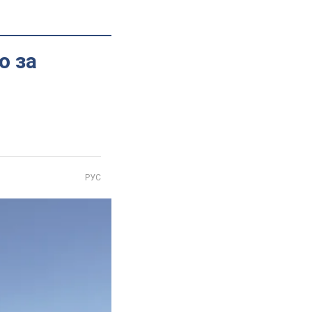
о за
РУС