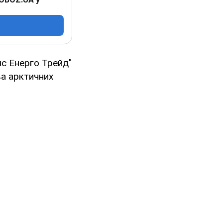
нс Енерго Трейд"
ва арктичних