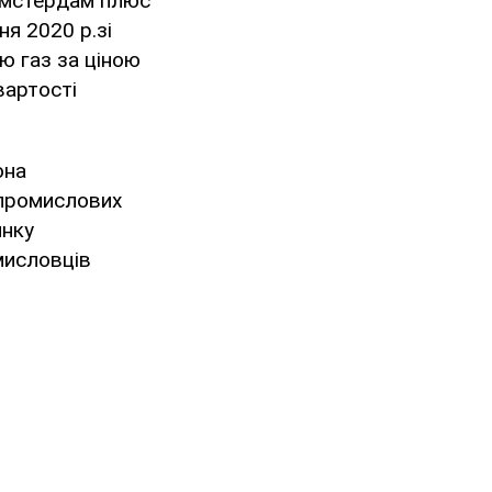
"Амстердам плюс"
ня 2020 р.зі
ю газ за ціною
вартості
она
 промислових
инку
омисловців