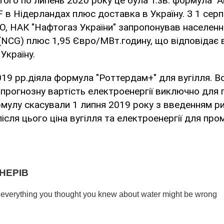
того по липень 2020 року це була Т.зв. формула 
ТF в Нідерландах плюс доставка в Україну. З 1 серп
, НАК "Нафтогаз України" запропонував населенн
 (NCG) плюс 1,95 Євро/МВт.годину, що відповідає 
Україну.
19 рр.діяла формула "Роттердам+" для вугілля. В
прогнозну вартість електроенергії виключно для
мулу скасували 1 липня 2019 року з введенням р
після цього ціна вугілля та електроенергії для пр