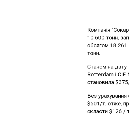
Компанія "Сокар
10 600 тонн, за
обсягом 18 261 
тонн.
Станом на дату т
Rotterdam і CIF 
становила $375/
Без урахування 
$501/т. отже, п
скласти $126 / т