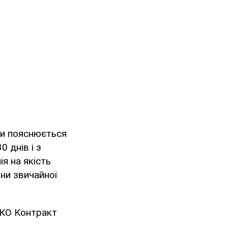
опи пояснюється
 днів і з
я на якість
іни звичайної
ОККО Контракт