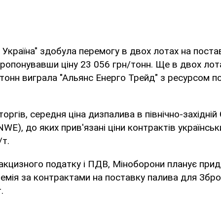
 Україна" здобула перемогу в двох лотах на постав
пропонувавши ціну 23 056 грн/тонн. Ще в двох ло
тонн виграла "Альянс Енерго Трейд" з ресурсом по
оргів, середня ціна дизпалива в північно-західній
NWE), до яких прив'язані ціни контрактів українсь
т.
акцизного податку і ПДВ, Міноборони планує при
ремія за контрактами на поставку палива для Збр
.