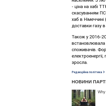
населення. З лю
- ціна на хабі Т
скасуванням ПСО
хаб в Німеччині
доставки газу в 
Також у 2016-20
встановлювала 
споживачів. Фор
електроенергії, 
зросла.
Редакційна політика