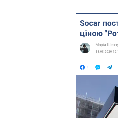
Socar пос
ціною "Рот
Марія Шевч
18.08.2020 12:
1