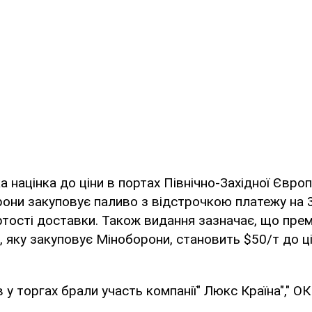
а націнка до ціни в портах Північно-Західної Євр
они закуповує паливо з відстрочкою платежу на 30
тості доставки. Також видання зазначає, що премі
, яку закуповує Міноборони, становить $50/т до ц
 у торгах брали участь компанії" Люкс Країна"," 