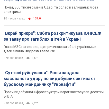
ворога. Відео
Понад 300 тисяч сімей в Одесі та області залишалися без
електрики
10 часов назад
137,0 т.
"Вкрай прикро": Сибіга розкритикував ЮНІСЕФ
за заяву про загиблих дітей в Україні
Глава МЗС наголосив, що причиною загибелі українських
дітей є війна, яку розв'язала РФ
8 часов назад
8,6 т.
"Суттєві руйнування": Росія завдала
масованого удару по видобувних активах і
буровому майданчику "Укрнафти"
Проти видобувної інфраструктури ворог застосував десятки
БПЛА
9 часов назад
7,2 т.