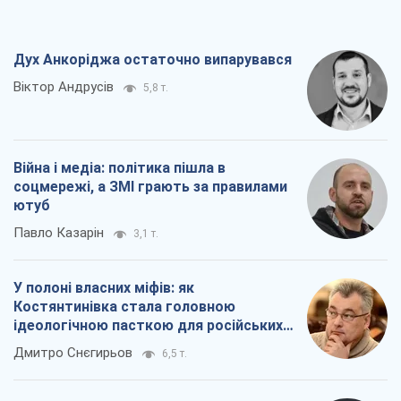
Дух Анкоріджа остаточно випарувався
Віктор Андрусів
5,8 т.
Війна і медіа: політика пішла в
соцмережі, а ЗМІ грають за правилами
ютуб
Павло Казарін
3,1 т.
У полоні власних міфів: як
Костянтинівка стала головною
ідеологічною пасткою для російських
окупантів
Дмитро Снєгирьов
6,5 т.