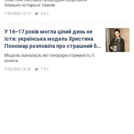
близько чотирьох тижнів
9.08.2026 13:19
3,5 т.
У 16–17 років могла цілий день не
їсти: українська модель Христина
Пономар розповіла про страшний бік
модельної кар’єри
Модель зізналася, які гонорари отримують її
колеги
9.08.2026 16:25
7,5 т.