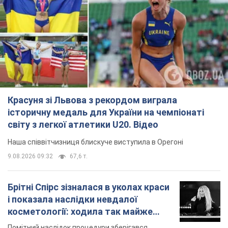
Красуня зі Львова з рекордом виграла
історичну медаль для України на чемпіонаті
світу з легкої атлетики U20. Відео
Наша співвітчизниця блискуче виступила в Орегоні
9.08.2026 09:32
67,6 т.
Брітні Спірс зізналася в уколах краси
і показала наслідки невдалої
косметології: ходила так майже
місяць
Помітний наслідок процедури зберігався