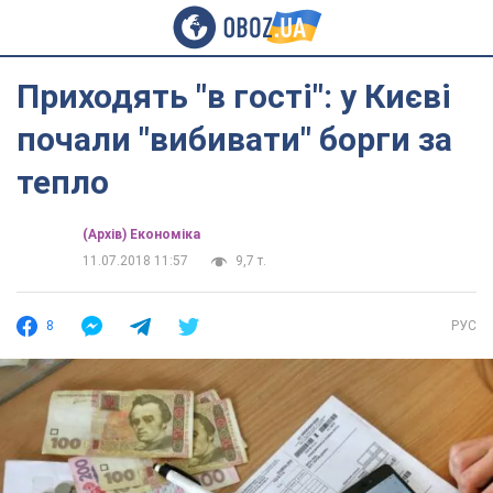
Приходять "в гості": у Києві
почали "вибивати" борги за
тепло
(Архів) Економіка
11.07.2018 11:57
9,7 т.
8
РУС