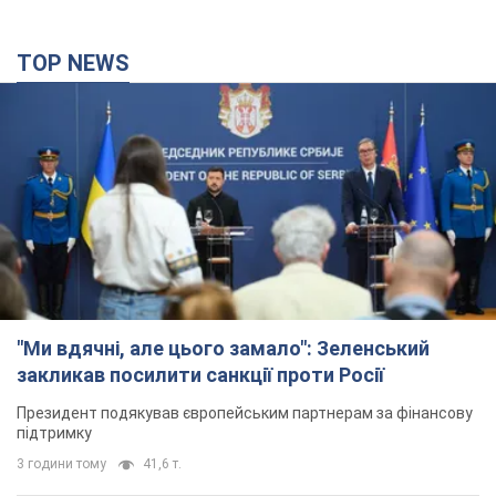
TOP NEWS
"Ми вдячні, але цього замало": Зеленський
закликав посилити санкції проти Росії
Президент подякував європейським партнерам за фінансову
підтримку
3 години тому
41,6 т.