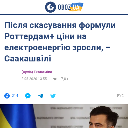
Після скасування формули
Роттердам+ ціни на
електроенергію зросли, –
Саакашвілі
(Архів) Економіка
2.08.2020 13:55
17,8 т.
214
РУС