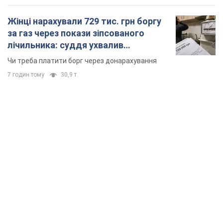
Жінці нарахували 729 тис. грн боргу
за газ через покази зіпсованого
лічильника: суддя ухвалив
неочікуване рішення
Чи треба платити борг через донарахування
7 годин тому
30,9 т.