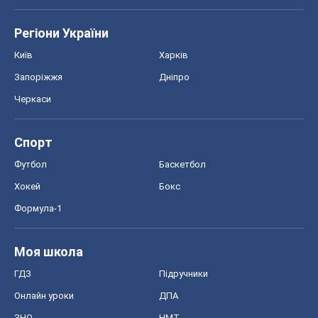
Регіони України
Київ
Харків
Запоріжжя
Дніпро
Черкаси
Спорт
Футбол
Баскетбол
Хокей
Бокс
Формула-1
Моя школа
ГДЗ
Підручники
Онлайн уроки
ДПА
ЗНО
НМТ