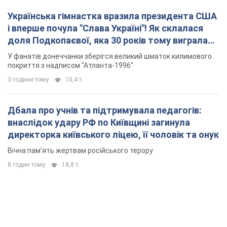
Українська гімнастка вразила президента США
і вперше почула "Слава Україні"! Як склалася
доля Подкопаєвої, яка 30 років тому виграла
"золото" Олімпіади
У фанатів донеччанки зберігся великий шматок килимового
покриття з надписом "Атланта-1996"
3 години тому
10,4 т.
Дбала про учнів та підтримувала педагогів:
внаслідок удару РФ по Київщині загинула
директорка київського ліцею, її чоловік та онук
Вічна пам'ять жертвам російського терору
8 годин тому
18,8 т.