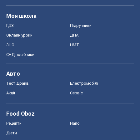
Моя школа
ГДЗ
Підручники
Онлайн уроки
ДПА
ЗНО
НМТ
СНД посібники
Авто
Тест Драйв
Електромобілі
Акції
Сервіс
Food Oboz
Рецепти
Напої
Дієти