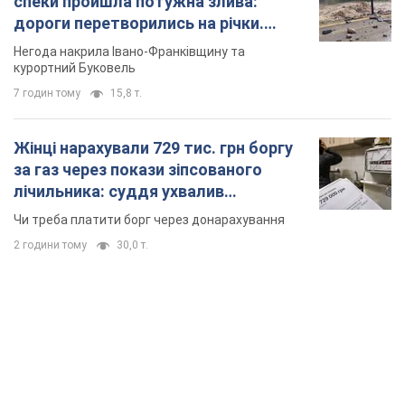
спеки пройшла потужна злива:
дороги перетворились на річки.
Відео
Негода накрила Івано-Франківщину та
курортний Буковель
7 годин тому
15,8 т.
Жінці нарахували 729 тис. грн боргу
за газ через покази зіпсованого
лічильника: суддя ухвалив
неочікуване рішення
Чи треба платити борг через донарахування
2 години тому
30,0 т.