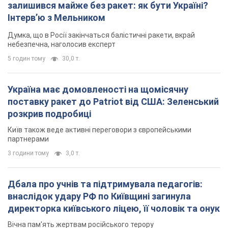
залишився майже без ракет: як бути Україні?
Інтерв’ю з Мельником
Думка, що в Росії закінчаться балістичні ракети, вкрай
небезпечна, наголосив експерт
5 годин тому
30,0 т.
Україна має домовленості на щомісячну
поставку ракет до Patriot від США: Зеленський
розкрив подробиці
Київ також веде активні переговори з європейськими
партнерами
3 години тому
3,0 т.
Дбала про учнів та підтримувала педагогів:
внаслідок удару РФ по Київщині загинула
директорка київського ліцею, її чоловік та онук
Вічна пам'ять жертвам російського терору