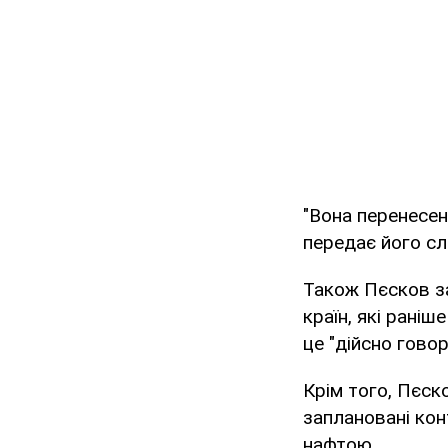
"Вона перенесена
передає його с
Також Пєсков за
країн, які раніш
це "дійсно говор
Крім того, Пєск
заплановані конт
нафтою.