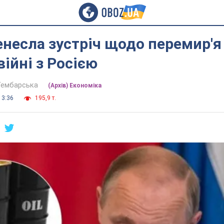
несла зустріч щодо перемир'я
війні з Росією
Гембарська
(Архів) Економіка
13:36
195,9 т.