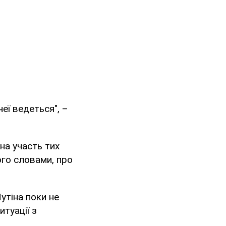
неї ведеться", –
на участь тих
його словами, про
утіна поки не
итуації з