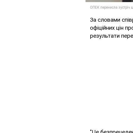
За словами спів
офіційних цін п
результати пер
"Це безпрецеден