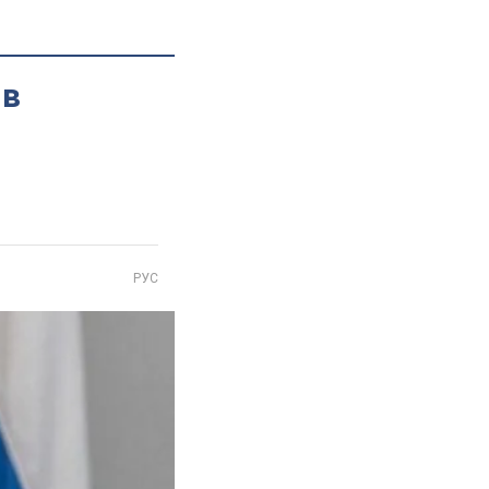
 в
РУС