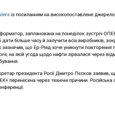
uters
із посиланням на високопоставлене джерело
нформатор, запланована на понеділок зустріч ОПЕ
об дати більше часу й залучити всіх виробників, з
ож зазначив, що Ер-Ріяд хоче уникнути повторення 
ічі, на якій угода щодо нафти зірвалася через від
бування.
кретар президента Росії Дмитро Пєсков заявив, щ
К+ перенесена через технічні причини. Російська
онференції.