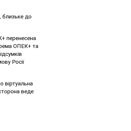
, близьке до
К+ перенесена
окрема ОПЕК+ та
підсумків
мову Росії
о віртуальна
 сторона веде