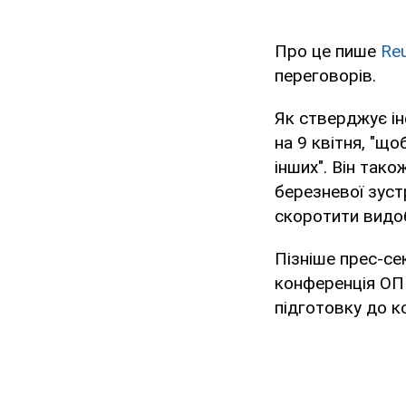
Про це пише
Re
переговорів.
Як стверджує і
на 9 квітня, "щ
інших". Він так
березневої зустр
скоротити видо
Пізніше прес-се
конференція ОПЕ
підготовку до к