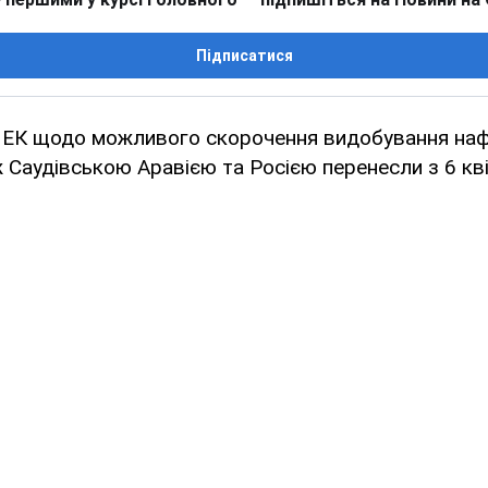
Підписатися
ОПЕК щодо можливого скорочення видобування наф
ж Саудівською Аравією та Росією перенесли з 6 кві