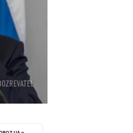
 OBOZ.UA у