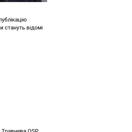
публікацію
и стануть відомі
. Травнева OSP