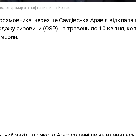
розмовника, через це Саудівська Аравія відклала 
родажу сировини (OSP) на травень до 10 квітня, кол
емовин.
тний захід, до якого Aramco раніше не вдавалася