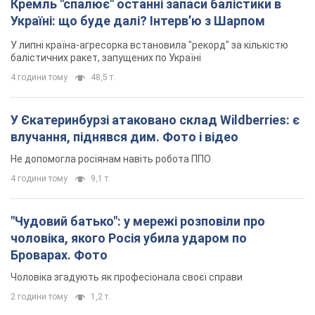
Кремль "спалює" останні запаси балістики в
Україні: що буде далі? Інтерв’ю з Шарпом
У липні країна-агресорка встановила "рекорд" за кількістю
балістичних ракет, запущених по Україні
4 години тому
48,5 т.
У Єкатеринбурзі атаковано склад Wildberries: є
влучання, піднявся дим. Фото і відео
Не допомогла росіянам навіть робота ППО
4 години тому
9,1 т.
"Чудовий батько": у мережі розповіли про
чоловіка, якого Росія убила ударом по
Броварах. Фото
Чоловіка згадують як професіонала своєї справи
2 години тому
1,2 т.