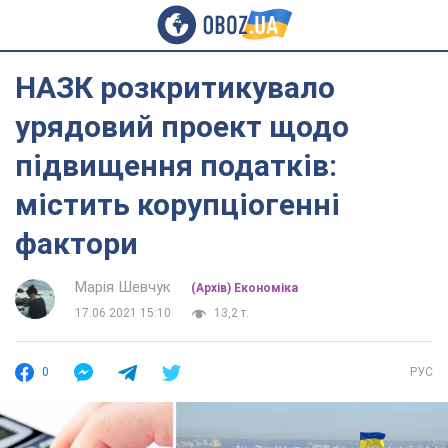
НАЗК розкритикувало
урядовий проект щодо
підвищення податків:
містить корупціогенні
фактори
Марія Шевчук
(Архів) Економіка
17.06.2021 15:10
13,2 т.
0
РУС