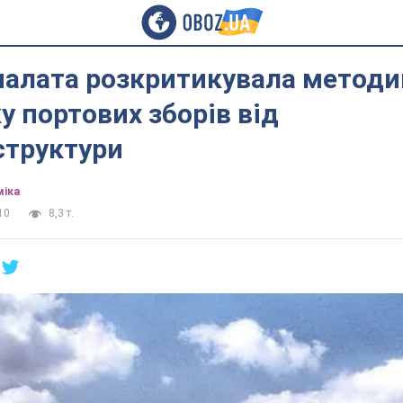
палата розкритикувала методи
у портових зборів від
структури
міка
10
8,3 т.