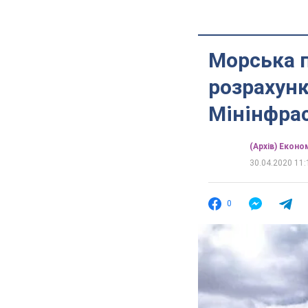
Морська 
розрахунк
Мінінфра
(Архів) Еконо
30.04.2020 11:
0