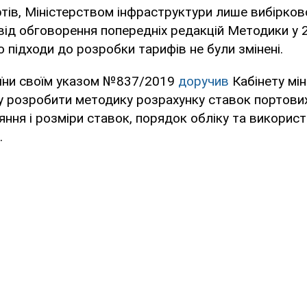
тів, Міністерством інфраструктури лише вибірков
ід обговорення попередніх редакцій Методики у 2
о підходи до розробки тарифів не були змінені.
їни своїм указом №837/2019
доручив
Кабінету мін
у розробити методику розрахунку ставок портових
ння і розміри ставок, порядок обліку та використ
.