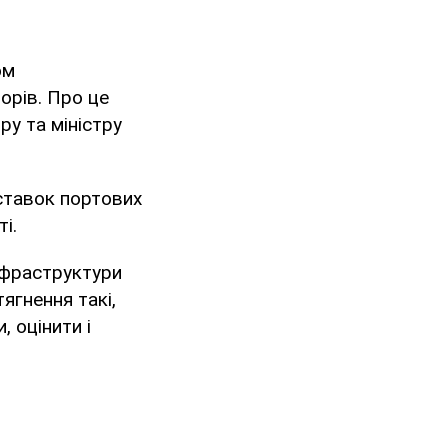
ом
орів. Про це
ру та міністру
ставок портових
і.
нфраструктури
ягнення такі,
 оцінити і