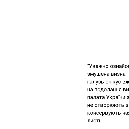
"Уважно ознайо
змушена визнати
галузь очікує вж
на подолання ви
палата України 
не створюють зр
консервують ная
листі.