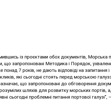
мившись із проєктами обох документів, Морська п
, що запропоновані Методика і Порядок, ухвален
е понад 7 років, не дають відповіді на запитання і
кликів, які сьогодні стоять перед морською галу
зазначає, що запропоновані до обговорення докум
озумілих шляхів для розвитку морських портів, а,
вні сьогодні проблемні питання портової галузі", 