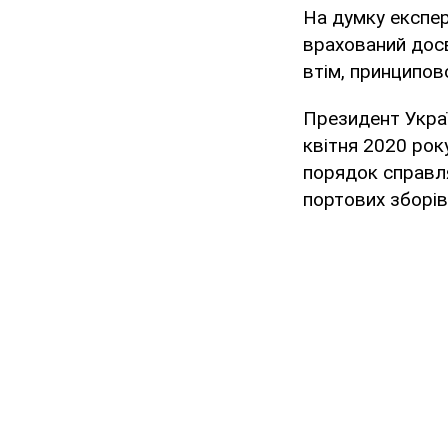
На думку експер
врахований досв
втім, принципов
Президент Укра
квітня 2020 рок
порядок справля
портових зборів