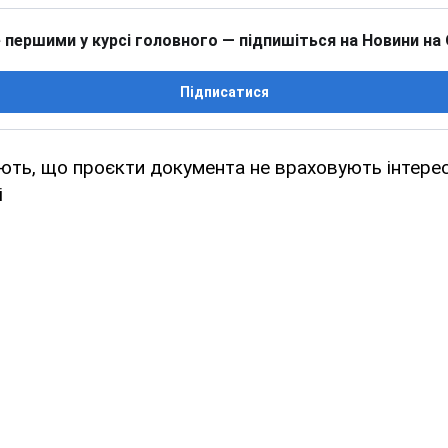
 першими у курсі головного — підпишіться на Новини на
Підписатися
ть, що проєкти документа не враховують інтереси
і