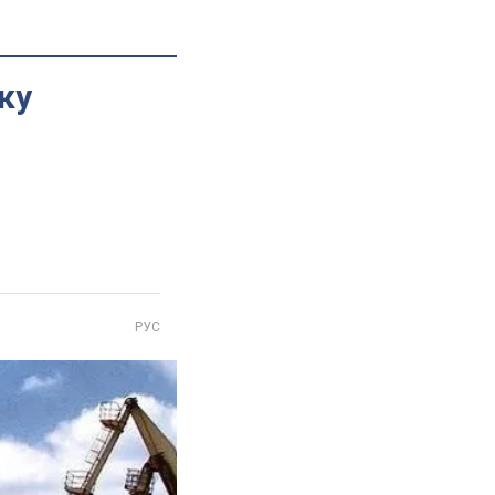
ку
РУС