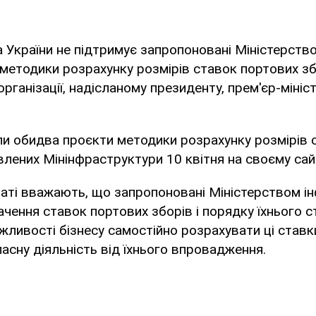
України не підтримує запропоновані Міністерств
методики розрахунку розмірів ставок портових зб
організації, надісланому президенту, прем'єр-мініст
ли обидва проєкти методики розрахунку розмірів 
влених Мінінфраструктури 10 квітня на своєму сайт
аті вважають, що запропоновані Міністерством і
ачення ставок портових зборів і порядку їхнього ст
ливості бізнесу самостійно розрахувати ці ставки,
асну діяльність від їхнього впровадження.