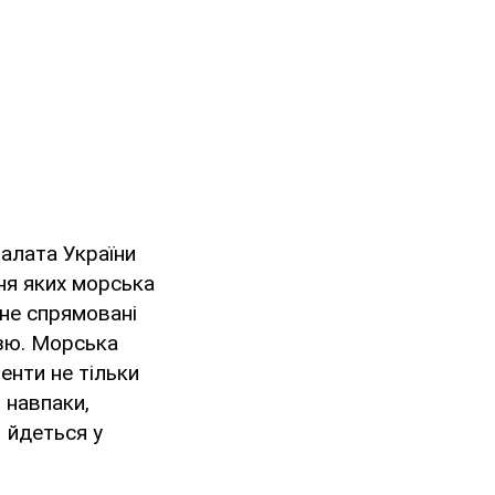
алата України
ня яких морська
 не спрямовані
ззю. Морська
енти не тільки
 навпаки,
– йдеться у