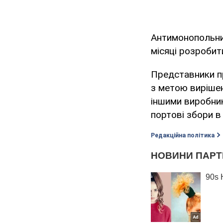
Антимонопольни
місяці розробит
Представники п
з метою вирішен
іншими виробни
портові збори в 
Редакційна політика