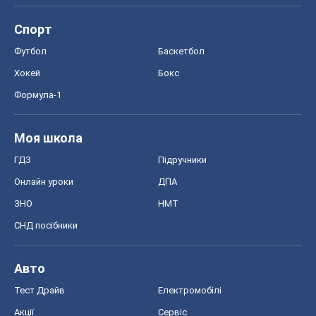
Спорт
Футбол
Баскетбол
Хокей
Бокс
Формула-1
Моя школа
ГДЗ
Підручники
Онлайн уроки
ДПА
ЗНО
НМТ
СНД посібники
Авто
Тест Драйв
Електромобілі
Акції
Сервіс