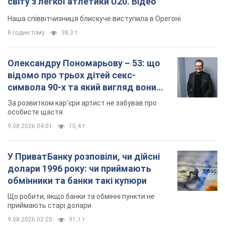
світу з легкої атлетики U20. Відео
Наша співвітчизниця блискуче виступила в Орегоні
8 годин тому
38,3 т.
Олександру Пономарьову – 53: що
відомо про трьох дітей секс-
символа 90-х та який вигляд вони
мають
За розвитком кар'єри артист не забував про
особисте щастя
9.08.2026 04:01
10,4 т.
У ПриватБанку розповіли, чи дійсні
долари 1996 року: чи приймають
обмінники та банки такі купюри
Що робити, якщо банки та обмінні пункти не
приймають старі долари
9.08.2026 02:20
91,1 т.