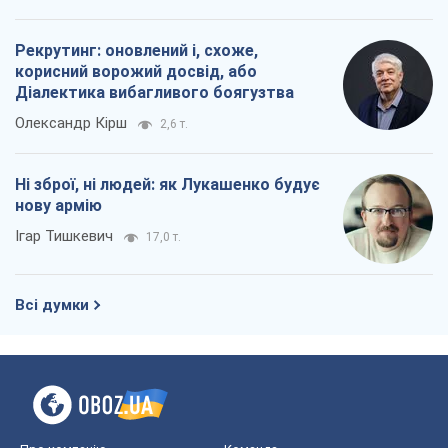
Рекрутинг: оновлений і, схоже,
корисний ворожий досвід, або
Діалектика вибагливого боягузтва
Олександр Кірш
2,6 т.
Ні зброї, ні людей: як Лукашенко будує
нову армію
Ігар Тишкевич
17,0 т.
Всі думки