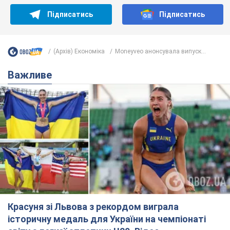
Підписатись
Підписатись
(Архів) Економіка
Moneyveo анонсувала випуск...
Важливе
Красуня зі Львова з рекордом виграла
історичну медаль для України на чемпіонаті