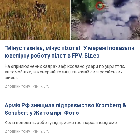
"Мінус техніка, мінус піхота!" У мережі показали
ювелірну роботу пілотів FPV. Відео
На оприлюднених кадрах зафіксовано удари по укриттях,
автомобілях, інженерній техніці та живій силі російських
військ
2 години тому
7,5 т.
Армія РФ знищила підприємство Kromberg &
Schubert у Житомирі. Фото
Коли поновить роботу підприємство, наразі невідомо
2 години тому
9,3 т.