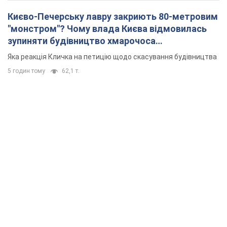
Києво-Печерську лавру закриють 80-метровим
"монстром"? Чому влада Києва відмовилась
зупиняти будівництво хмарочоса
"московського вірянина"
Яка реакція Кличка на петицію щодо скасування будівництва
5 годин тому
62,1 т.