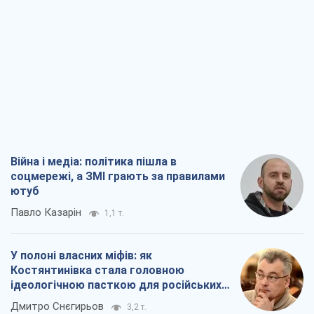
Війна і медіа: політика пішла в
соцмережі, а ЗМІ грають за правилами
ютуб
Павло Казарін
1,1 т.
У полоні власних міфів: як
Костянтинівка стала головною
ідеологічною пасткою для російських
окупантів
Дмитро Снєгирьов
3,2 т.