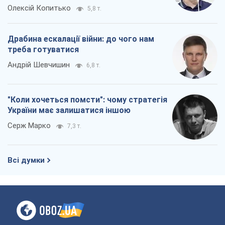
Олексій Копитько
5,8 т.
Драбина ескалації війни: до чого нам
треба готуватися
Андрій Шевчишин
6,8 т.
"Коли хочеться помсти": чому стратегія
України має залишатися іншою
Серж Марко
7,3 т.
Всі думки