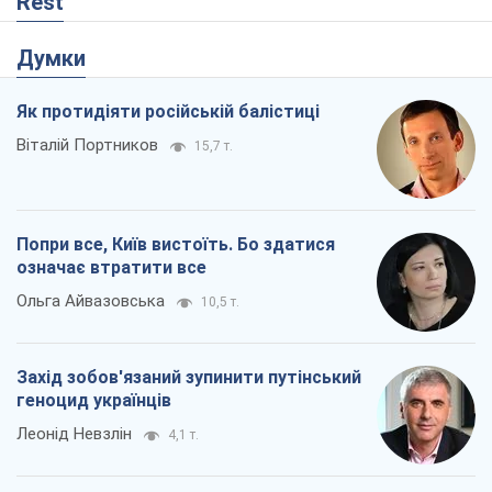
Rest
Думки
Як протидіяти російській балістиці
Віталій Портников
15,7 т.
Попри все, Київ вистоїть. Бо здатися
означає втратити все
Ольга Айвазовська
10,5 т.
Захід зобов'язаний зупинити путінський
геноцид українців
Леонід Невзлін
4,1 т.