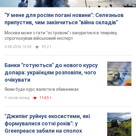
"У мене для росіян погані новини": Селезньов
припустив, чим закінчиться "війна складів"
Москва може стати "островом" і зануритися в темряву,
спрогнозував військовий експерт
5.08.2026 16:00
59,2 т.
Банки "готуються" до нового курсу
долара: українцям розповіли, чого
очікувати
Яким буде курс валюти в обмінниках
9 часов назад
114,5 т.
"Джипінг руйнує екосистеми, які
формувалися сотні років": у
Greenpeace забили на сполох