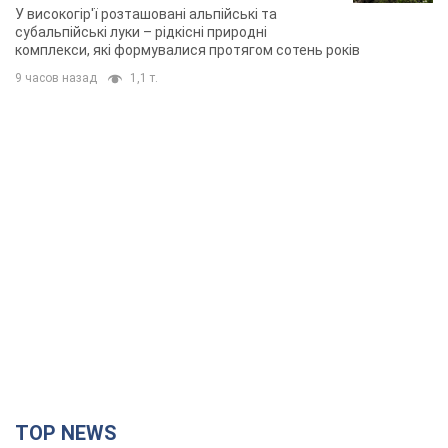
У високогір'ї розташовані альпійські та
субальпійські луки – рідкісні природні
комплекси, які формувалися протягом сотень років
9 часов назад
1,1 т.
TOP NEWS