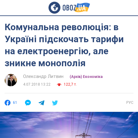
Комунальна революція: в
Україні підскочать тарифи
на електроенергію, але
зникне монополія
Олександр Литвин
(Архів) Економіка
4.07.2018 13:22
122,7 т.
61
РУС