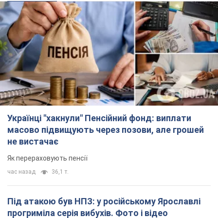
Українці "хакнули" Пенсійний фонд: виплати
масово підвищують через позови, але грошей
не вистачає
Як перераховують пенсії
час назад
36,1 т.
Під атакою був НПЗ: у російському Ярославлі
прогриміла серія вибухів. Фото і відео