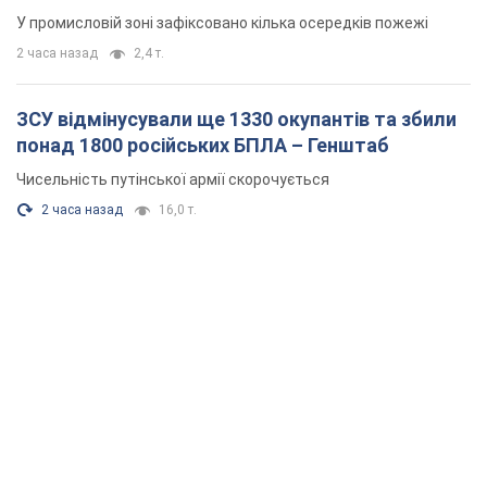
У промисловій зоні зафіксовано кілька осередків пожежі
2 часа назад
2,4 т.
ЗСУ відмінусували ще 1330 окупантів та збили
понад 1800 російських БПЛА – Генштаб
Чисельність путінської армії скорочується
2 часа назад
16,0 т.