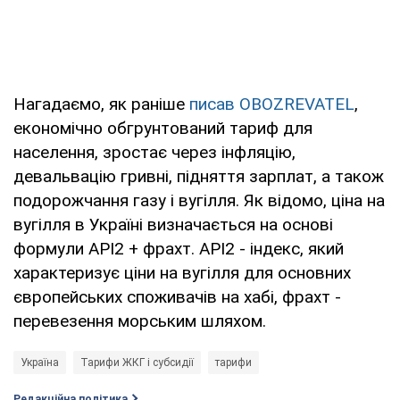
Нагадаємо, як раніше
писав OBOZREVATEL
,
економічно обгрунтований тариф для
населення, зростає через інфляцію,
девальвацію гривні, підняття зарплат, а також
подорожчання газу і вугілля. Як відомо, ціна на
вугілля в Україні визначається на основі
формули API2 + фрахт. API2 - індекс, який
характеризує ціни на вугілля для основних
європейських споживачів на хабі, фрахт -
перевезення морським шляхом.
Україна
Тарифи ЖКГ і субсидії
тарифи
Редакційна політика