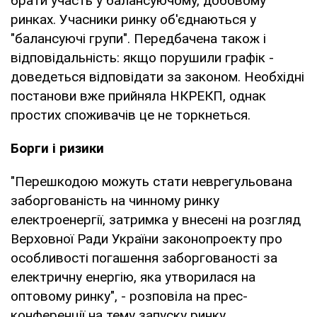
брати участь у балансуючому, добовому
ринках. Учасники ринку об'єднаються у
"балансуючі групи". Передбачена також і
відповідальність: якщо порушили графік -
доведеться відповідати за законом. Необхідні
постанови вже прийняла НКРЕКП, однак
простих споживачів це не торкнеться.
Борги і ризики
"Перешкодою можуть стати неврегульована
заборгованість на чинному ринку
електроенергії, затримка у внесені на розгляд
Верховної Ради України законопроекту про
особливості погашення заборгованості за
електричну енергію, яка утворилася на
оптовому ринку", - розповіла на прес-
конференції на тему запуску ринку