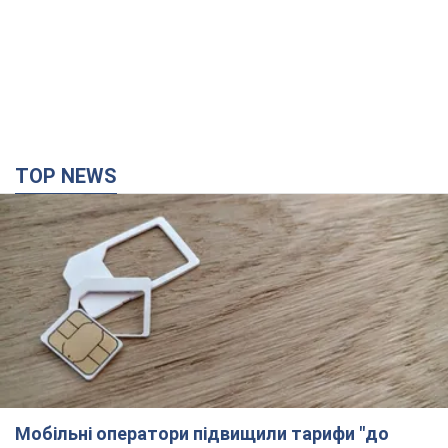
Найдорожчий футболіст "Динамо"
забив "Карабаху" вже на 10-й хвилині
матчу. Відео
Поєдинок відбувається в Польщі
6.08.2026 20:48
6,9 т.