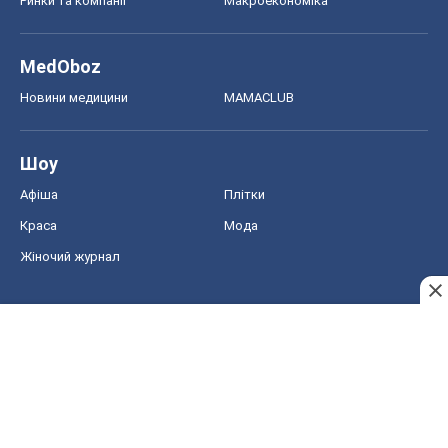
Авто
Тест Драйв
Електромобілі
Акції
Сервіс
Food Oboz
Рецепти
Напої
Дієти
Економіка
Ринки та компанії
Макроекономіка
MedOboz
Новини медицини
MAMACLUB