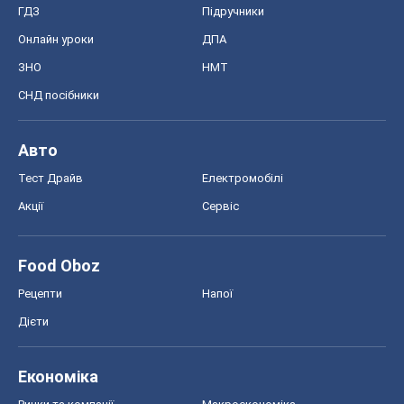
Регіони України
Київ
Харків
Запоріжжя
Дніпро
Черкаси
Спорт
Футбол
Баскетбол
Хокей
Бокс
Формула-1
Моя школа
ГДЗ
Підручники
Онлайн уроки
ДПА
ЗНО
НМТ
СНД посібники