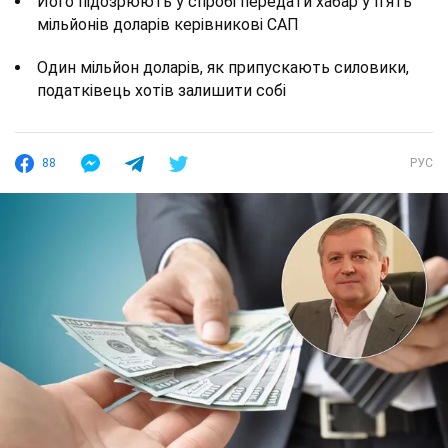
Його підозрюють у спробі передати хабар у п'ять
мільйонів доларів керівникові САП
Один мільйон доларів, як припускають силовики,
податківець хотів залишити собі
88
РУС