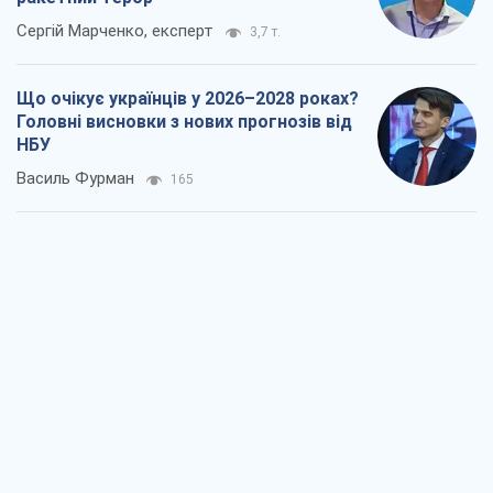
Rest
Думки
Росія втрачає ресурси поза планом: хто
насправді диктує темп війни
Сергій Місюра
9
"Ми вже проходили через гірше": Україні
не варто піддаватися зневірі через
ракетний терор
Сергій Марченко, експерт
3,7 т.
Що очікує українців у 2026–2028 роках?
Головні висновки з нових прогнозів від