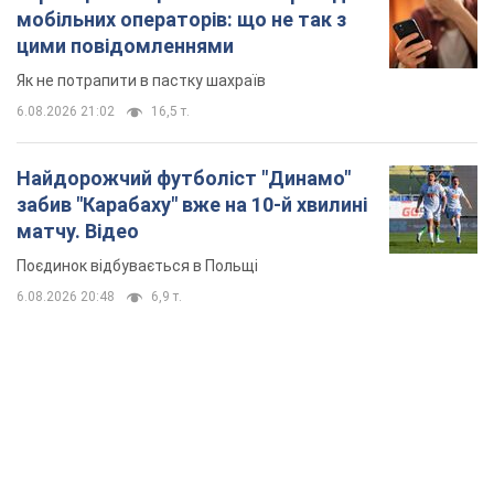
Банки "готуються" до нового курсу долара:
українцям розповіли, чого очікувати
найближчими днями
Яким буде курс валюти в обмінниках
6.08.2026 22:58
151,7 т.
Українцям обіцяють по 850 грн від
мобільних операторів: що не так з
цими повідомленнями
Як не потрапити в пастку шахраїв
6.08.2026 21:02
16,5 т.