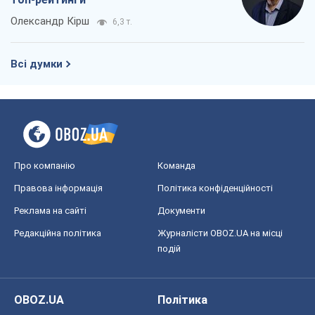
Не помста, а стратегія: Україна змушує
Росію платити за війну
Віктор Андрусів
2,1 т.
Відповідь на українофобію – не
полонофобія, а сильна українська
держава
Микола Княжицький
1,5 т.
Мер Москви раптово схотів миру, як
стають послом у США й нові українські
топ-рейтинги
Олександр Кірш
6,3 т.
Всі думки