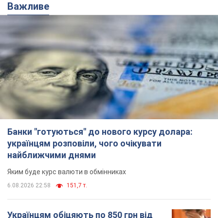
Тисни! Підписуйся! Читай тільки найкраще!
Підписатись
Підписатись
(Архів) Економіка
Київський податківець якого...
Важливе