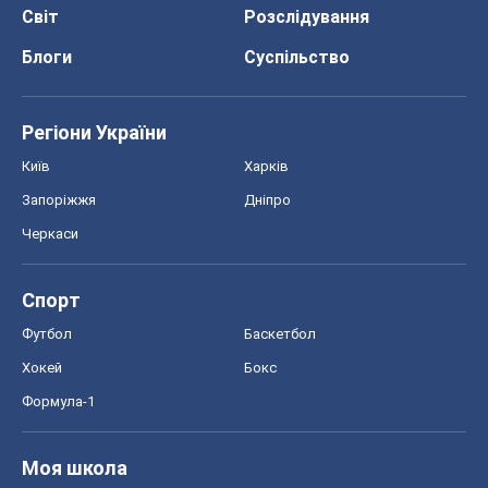
Про компанію
Команда
Правова інформація
Політика конфіденційності
Реклама на сайті
Документи
Редакційна політика
Журналісти OBOZ.UA на місці
подій
OBOZ.UA
Політика
Світ
Розслідування
Блоги
Суспільство