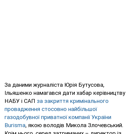
За даними журналіста Юрія Бутусова,
Ільяшенко намагався дати хабар керівництву
НАБУ і САП
за закриття кримінального
провадження стосовно найбільшої
газодобувної приватної компанії України
Burisma
, якою володів Микола Злочевський.
Крім нього, серед затриманих – директор із