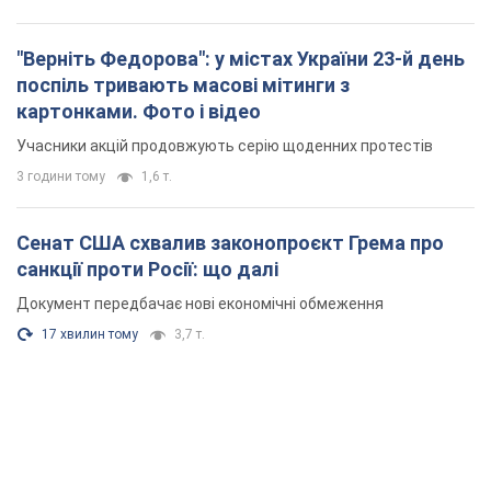
"Верніть Федорова": у містах України 23-й день
поспіль тривають масові мітинги з
картонками. Фото і відео
Учасники акцій продовжують серію щоденних протестів
3 години тому
1,6 т.
Сенат США схвалив законопроєкт Грема про
санкції проти Росії: що далі
Документ передбачає нові економічні обмеження
17 хвилин тому
3,7 т.