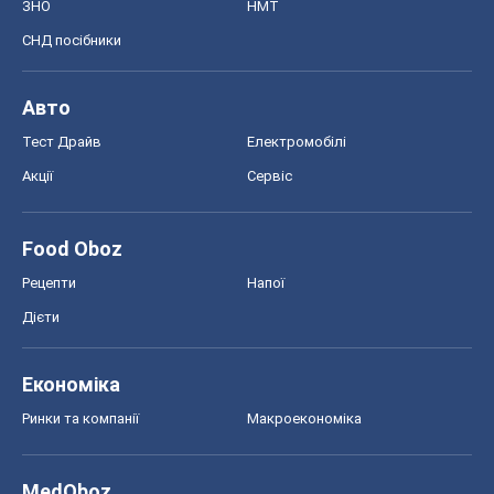
ЗНО
НМТ
СНД посібники
Авто
Тест Драйв
Електромобілі
Акції
Сервіс
Food Oboz
Рецепти
Напої
Дієти
Економіка
Ринки та компанії
Макроекономіка
MedOboz