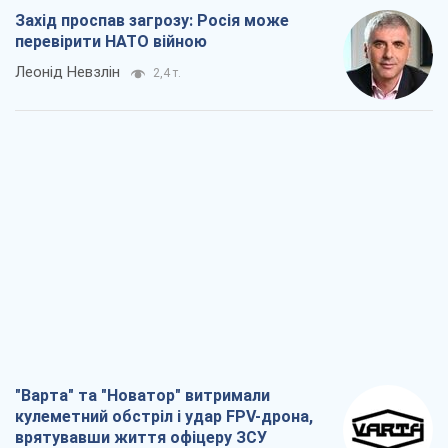
Захід проспав загрозу: Росія може
перевірити НАТО війною
Леонід Невзлін
2,4 т.
"Варта" та "Новатор" витримали
кулеметний обстріл і удар FPV-дрона,
врятувавши життя офіцеру ЗСУ