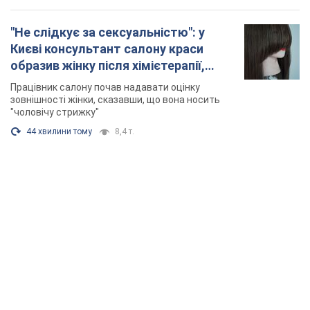
"Не слідкує за сексуальністю": у
Києві консультант салону краси
образив жінку після хімієтерапії,
розгорівся скандал. Фото
Працівник салону почав надавати оцінку
зовнішності жінки, сказавши, що вона носить
"чоловічу стрижку"
44 хвилини тому
8,4 т.