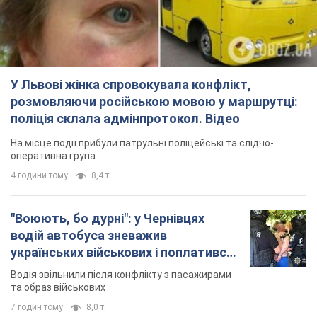
У Львові жінка спровокувала конфлікт,
розмовляючи російською мовою у маршрутці:
поліція склала адмінпротокол. Відео
На місце події прибули патрульні поліцейські та слідчо-
оперативна група
4 години тому
8,4 т.
"Воюють, бо дурні": у Чернівцях
водій автобуса зневажив
українських військових і поплатився.
Відео
Водія звільнили після конфлікту з пасажирами
та образ військових
7 годин тому
8,0 т.