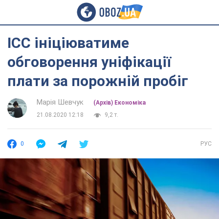
ІCC ініціюватиме
обговорення уніфікації
плати за порожній пробіг
Марія Шевчук
(Архів) Економіка
21.08.2020 12:18
9,2 т.
0
РУС