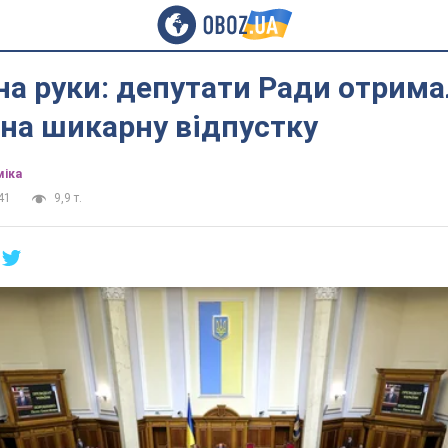
на руки: депутати Ради отрим
на шикарну відпустку
міка
41
9,9 т.