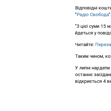
Відповідні кошт
"
Радіо Свобода
"
"З цієї суми 15
йдеться у повід
Читайте:
Переза
Таким чином, ко
У липні нардепи
останнє засідан
відкриється 4 в