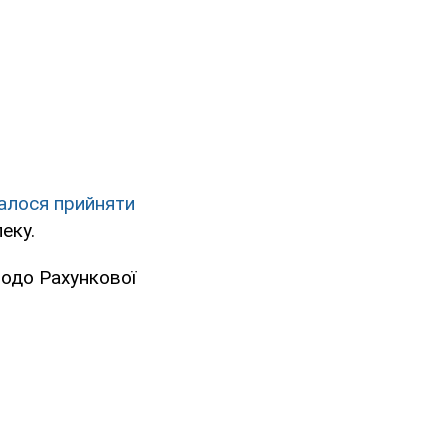
далося прийняти
еку.
щодо Рахункової