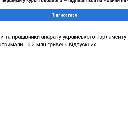
 першими у курсі головного — підпишіться на Новини на
Підписатися
и та працівники апарату українського парламенту 
отримали 16,3 млн гривень відпускних.