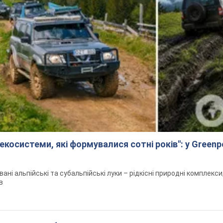
екосистеми, які формувалися сотні років": у Green
вані альпійські та субальпійські луки – рідкісні природні комплекс
в