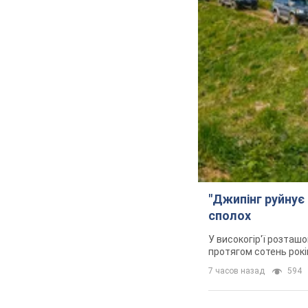
"Джипінг руйнує 
сполох
У високогір'ї розташо
протягом сотень рокі
7 часов назад
594