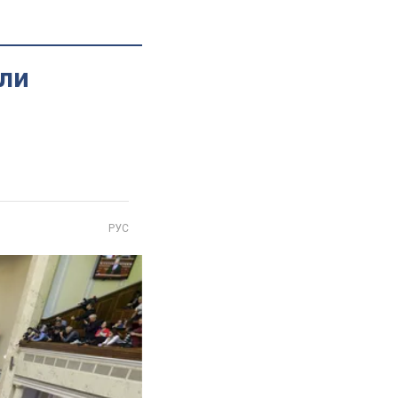
али
РУС