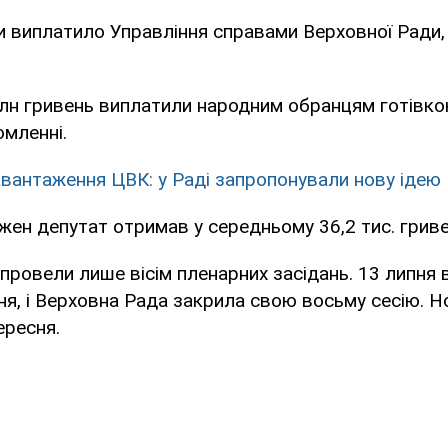
и виплатило Управління справами Верховної Ради,
.
 млн гривень виплатили народним обранцям готівкою
омленні.
вантаження ЦВК: у Раді запропонували нову ідею
жен депутат отримав у середньому 36,2 тис. гриве
 провели лише вісім пленарних засідань. 13 липня 
ня, і Верховна Рада закрила свою восьму сесію. Но
ересня.