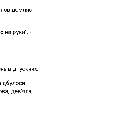
 повідомляє
 на руки", -
нь відпускних.
відбулося
ва, дев'ята,