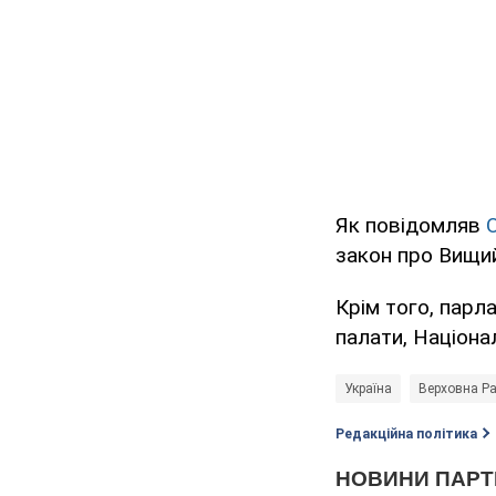
Як повідомляв
O
закон про Вищий
Крім того, парл
палати, Націона
Україна
Верховна Ра
Редакційна політика