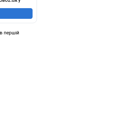
 OBOZ.UA у
в першій