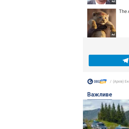
(Архів) Е
Важливе