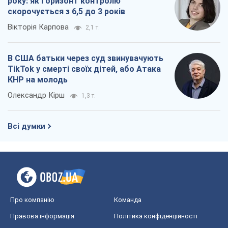
Всі думки
Про компанію
Команда
Правова інформація
Політика конфіденційності
Реклама на сайті
Документи
Редакційна політика
Журналісти OBOZ.UA на місці
подій
OBOZ.UA
Політика
Світ
Розслідування