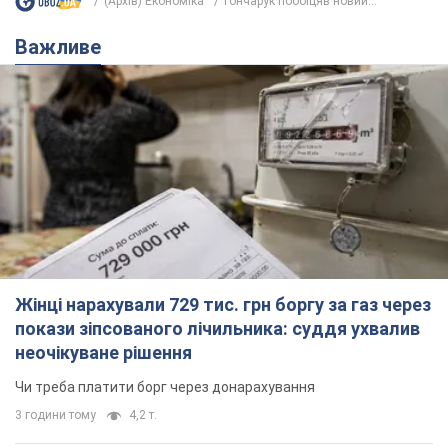
Жінці нарахували 729 тис. грн боргу за газ через
покази зіпсованого лічильника: суддя ухвалив
неочікуване рішення
Чи треба платити борг через донарахування
3 години тому
4,2 т.
"Це Україна напала!" Оксана Вояж
викрила київського поета, якого
"зазомбували": він навіть російської
не знав, а тепер хоче геноциду
Як зазначила артистка, письменник був
українців
фанатом України, але після переїзду в РФ йому
"промили мозок"
2 години тому
2,0 т.