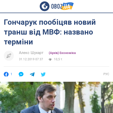
Гончарук пообіцяв новий
транш від МВФ: названо
терміни
Алекс Шухарт
(Архів) Економіка
31.12.2019 07:37
10,5 т.
1
РУС