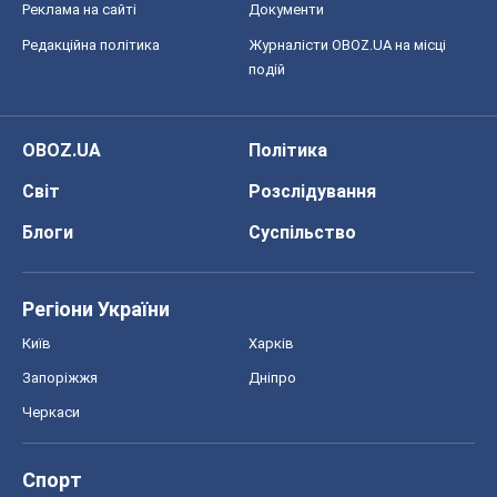
Блоги
Суспільство
Регіони України
Київ
Харків
Запоріжжя
Дніпро
Черкаси
Спорт
Футбол
Баскетбол
Хокей
Бокс
Формула-1
Моя школа
ГДЗ
Підручники