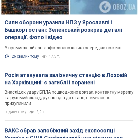
Росія атакувала залізничну станцію в Лозовій
на Харківщині: є загиблі і поранені
Внаслідок удару БПЛА пошкоджено вокзал, контактну мережу
та рухомий склад, рух поїздів до станції тимчасово
призупинили
годину тому
2,2 т.
ВАКС обрав запобіжний захід експосолці
України у США Стефанішиній: що відомо про
справу
Суд не повністю задовольнив клопотання прокуратури
годину тому
6,0 т.