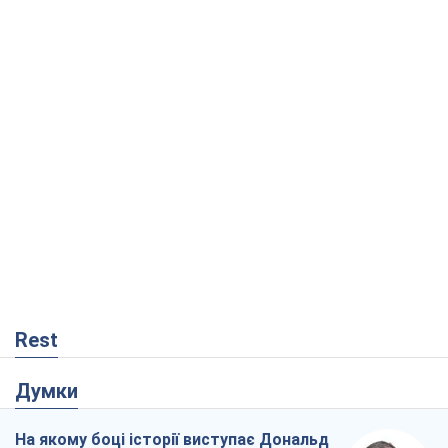
Rest
Думки
На якому боці історії виступає Дональд
Трамп?
Віктор Каспрук
1,9 т.
Як протидіяти російській балістиці
Віталій Портников
18,9 т.