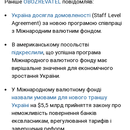
Раніше
OBOZREVATEL
повідомляв:
Україна досягла домовленості
(Staff Level
Agreement) за новою програмою співпраці
з Міжнародним валютним фондом.
В американському посольстві
підкреслили
, що успішна програма
Міжнародного валютного фонду має
вирішальне значення для економічного
зростання України.
У Міжнародному валютному фонді
назвали умовами для нового траншу
Україні
на $5,5 млрд прийняття закону про
неможливість повернення банків
ексвласникам, врегулювання тарифів і
завершення реформ.