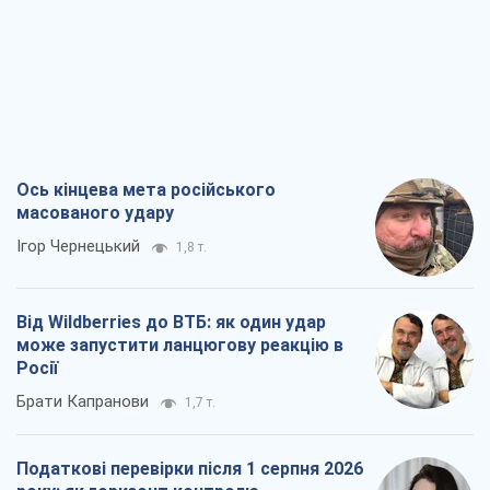
Ігор Чернецький
1,8 т.
Від Wildberries до ВТБ: як один удар
може запустити ланцюгову реакцію в
Росії
Брати Капранови
1,7 т.
Податкові перевірки після 1 серпня 2026
року: як горизонт контролю
скорочується з 6,5 до 3 років
Вікторія Карпова
2,1 т.
В США батьки через суд звинувачують
TikTok у смерті своїх дітей, або Атака
КНР на молодь
Олександр Кірш
1,3 т.