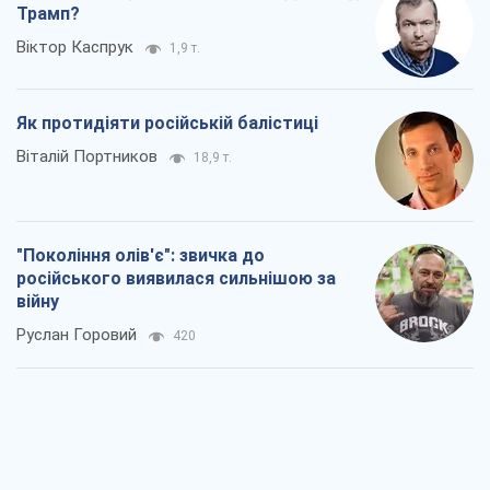
"Покоління олів'є": звичка до
російського виявилася сильнішою за
війну
Руслан Горовий
420
Ось кінцева мета російського
масованого удару