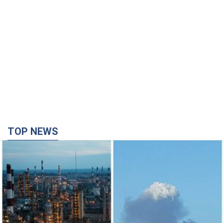
TOP NEWS
Сили оборони уразили НПЗ у Ярославлі і
Башкортостані: Зеленський розкрив деталі
операції. Фото і відео
У промисловій зоні зафіксовано кілька осередків пожежі
26 хвилин тому
17,5 т.