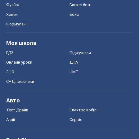
Онлайн уроки
ДПА
ЗНО
НМТ
СНД посібники
Авто
Тест Драйв
Електромобілі
Акції
Сервіс
Food Oboz
Рецепти
Напої
Дієти
Економіка
Ринки та компанії
Макроекономіка