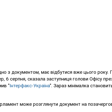
дно з документом, має відбутися вже цього року. 
ер, 6 серпня, сказала заступниця голови Офісу пр
мив "
Інтерфакс-Україна
". Зараз мінімалка становит
парламент може розглянути документ на позачергов