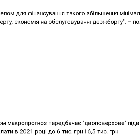
лом для фінансування такого збільшення мінімал
чергу, економія на обслуговуванні держборгу", – п
ом макропрогноз передбачає "двоповерхове" під
ати в 2021 році до 6 тис. грн і 6,5 тис. грн.