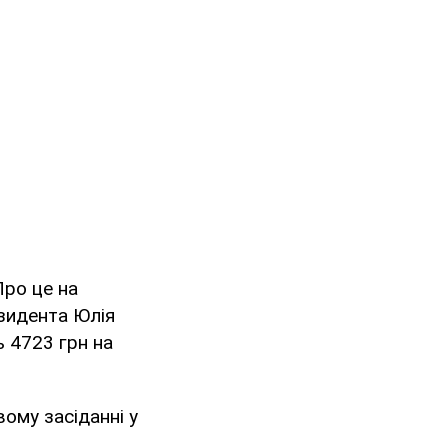
Про це на
езидента Юлія
ь 4723 грн на
ому засіданні у