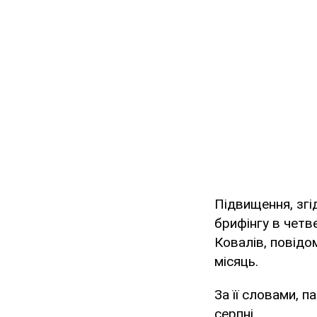
Підвищення, згі
брифінгу в четв
Ковалів, повідо
місяць.
За її словами, 
серпні.