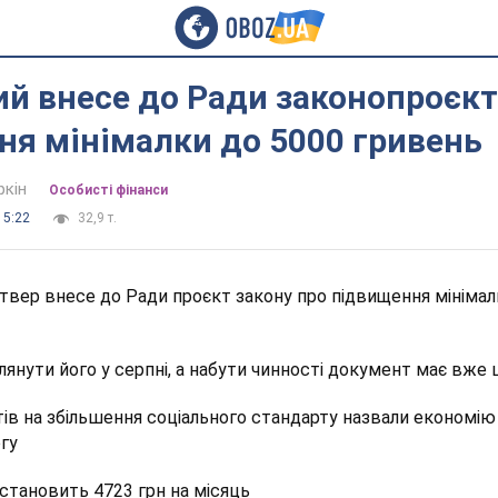
й внесе до Ради законопроєкт
я мінімалки до 5000 гривень
ркін
Особисті фінанси
15:22
32,9 т.
твер внесе до Ради проєкт закону про підвищення мінімал
янути його у серпні, а набути чинності документ має вже 
в на збільшення соціального стандарту назвали економію 
гу
 становить 4723 грн на місяць