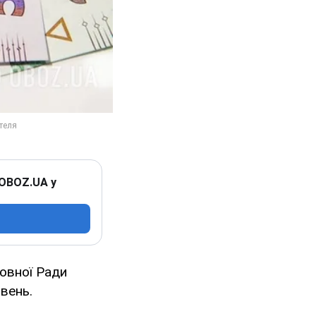
 OBOZ.UA у
овної Ради
вень.