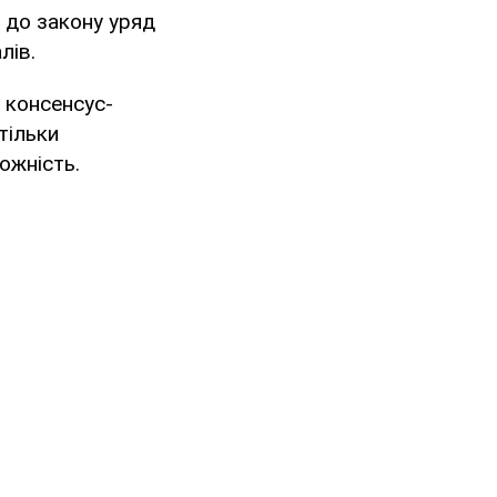
о до закону уряд
лів.
з консенсус-
тільки
ожність.