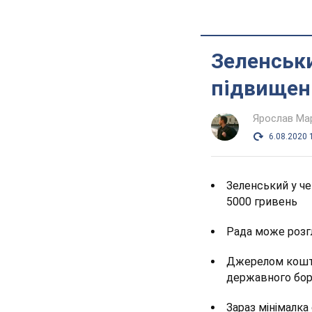
Зеленськи
підвищенн
Ярослав Ма
6.08.2020 
Зеленський у че
5000 гривень
Рада може розгл
Джерелом кошті
державного бор
Зараз мінімалка