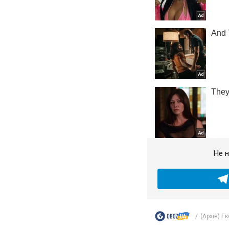
Не н
(Архів) Е