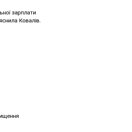
ьної зарплати
ояснила Ковалів.
вищення