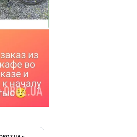
 OBOZ.UA у