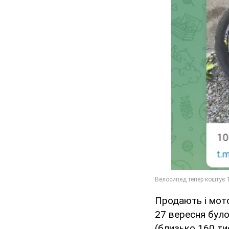
Продають і мото
27 вересня було
(близько 160 тис