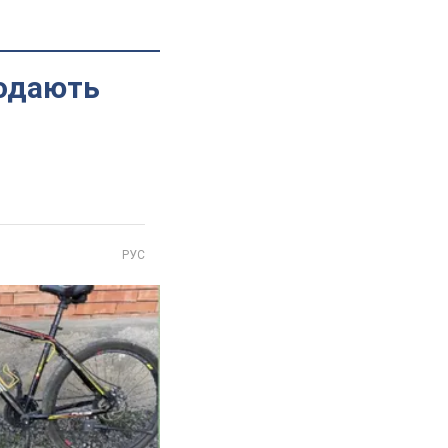
родають
РУС