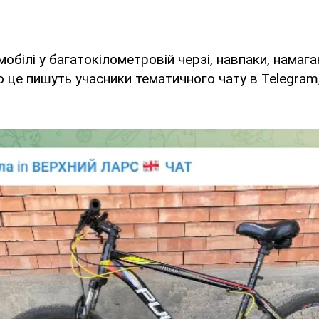
обілі у багатокілометровій черзі, навпаки, намаг
о це пишуть учасники тематичного чату в Telegram