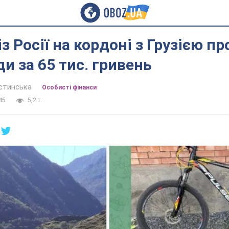
із Росії на кордоні з Грузією п
и за 65 тис. гривень
устинська
Особисті фінанси
45
5,2 т.