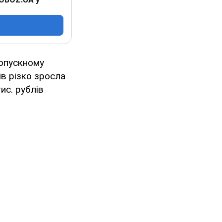
ропускному
ів різко зросла
ис. рублів