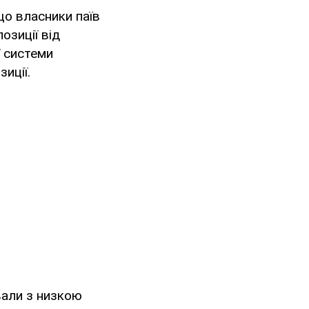
що власники паїв
озиції від
ї системи
иції.
вали з низкою