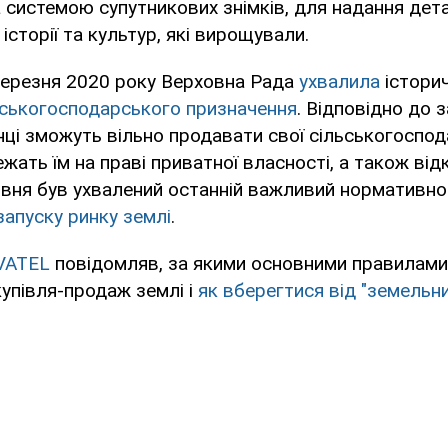
 системою супутникових знімків, для надання де
історії та культур, які вирощували.
березня 2020 року Верховна Рада
ухвалила
істори
ьськогосподарського призначення
. Відповідно до з
нці зможуть вільно продавати свої сільськогоспод
жать їм на праві приватної власності, а також від
рвня був ухвалений останній важливий нормативно
запуску ринку землі
.
VATEL
повідомляв, за якими основними правилами
упівля-продаж землі і
як вберегтися від "земельн