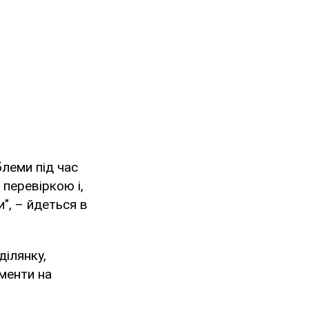
блеми під час
 перевіркою і,
", – йдеться в
ділянку,
менти на