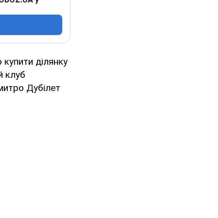
о купити ділянку
й клуб
Дмитро Дубілет