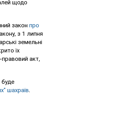
талей щодо
чний закон
про
акону, з 1 липня
арські земельні
крито їх
-правовий акт,
 буде
их" шахраїв
.