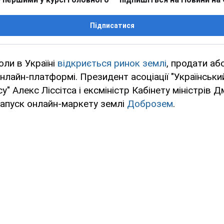
Підписатися
оли в Україні
відкриється ринок землі
, продати аб
нлайн-платформі. Президент асоціації "Українськи
у" Алекс Ліссітса і ексміністр Кабінету міністрів 
запуск онлайн-маркету землі
Доброзем
.