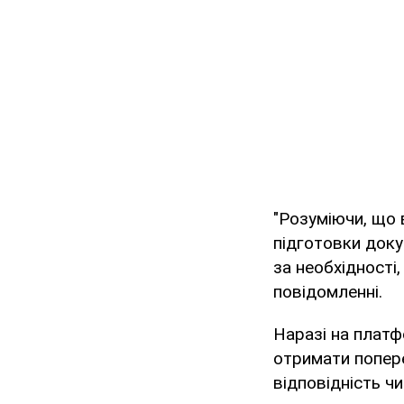
"Розуміючи, що 
підготовки док
за необхідності
повідомленні.
Наразі на платф
отримати попере
відповідність ч