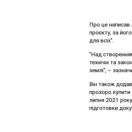
Про це написав 
проєкту, за йог
для всіх".
"Над створенням
технічні та зак
землі", – зазнач
Він також додав
прозоро купити 
липня 2021 року
підготовки доку