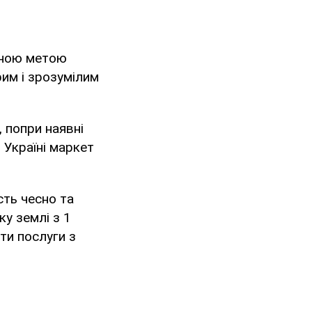
вною метою
рим і зрозумілим
, попри наявні
 Україні маркет
сть чесно та
ку землі з 1
ти послуги з