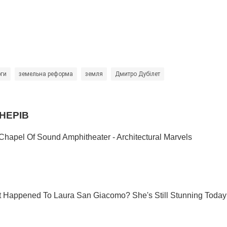
рги
земельна реформа
земля
Дмитро Дубілет