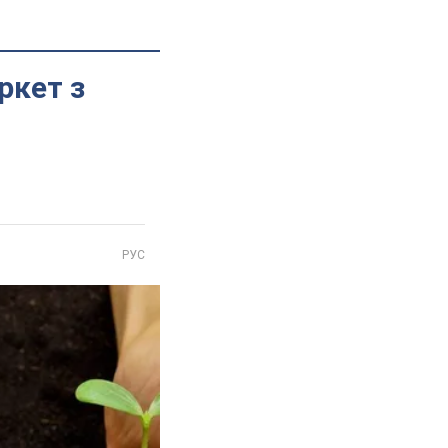
ркет з
РУС