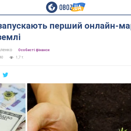
 запускають перший онлайн-ма
землі
аленко
Особисті фінанси
40
1,7 т.