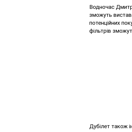
Водночас Дмитр
зможуть вистави
потенційних поку
фільтрів зможут
Дубілет також і