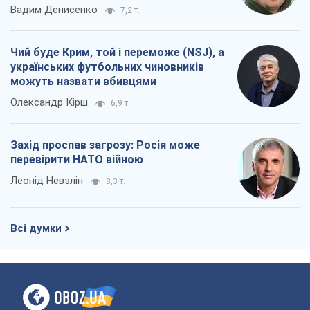
Вадим Денисенко
7,2 т.
Чий буде Крим, той і переможе (NSJ), а
українських футбольних чиновників
можуть назвати вбивцями
Олександр Кірш
6,9 т.
Захід проспав загрозу: Росія може
перевірити НАТО війною
Леонід Невзлін
8,3 т.
Всі думки