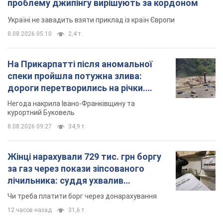
проблему джипінгу вирішують за кордоном
Україні не завадить взяти приклад із країн Європи
8.08.2026 05:10
2,4 т.
На Прикарпатті після аномальної
спеки пройшла потужна злива:
дороги перетворились на річки.
Відео
Негода накрила Івано-Франківщину та
курортний Буковель
8.08.2026 09:27
34,9 т.
Жінці нарахували 729 тис. грн боргу
за газ через покази зіпсованого
лічильника: суддя ухвалив
неочікуване рішення
Чи треба платити борг через донарахування
12 часов назад
31,6 т.