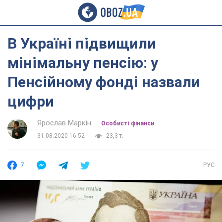
В Україні підвищили
мінімальну пенсію: у
Пенсійному фонді назвали
цифри
Ярослав Маркін
Особисті фінанси
31.08.2020 16:52
23,3 т.
7
РУС