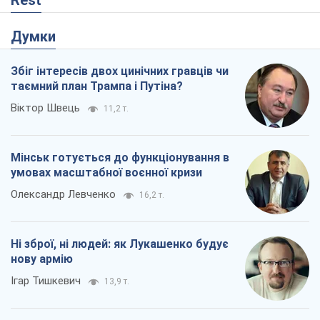
Rest
Думки
Збіг інтересів двох цинічних гравців чи
таємний план Трампа і Путіна?
Віктор Швець
11,2 т.
Мінськ готується до функціонування в
умовах масштабної воєнної кризи
Олександр Левченко
16,2 т.
Ні зброї, ні людей: як Лукашенко будує
нову армію
Ігар Тишкевич
13,9 т.