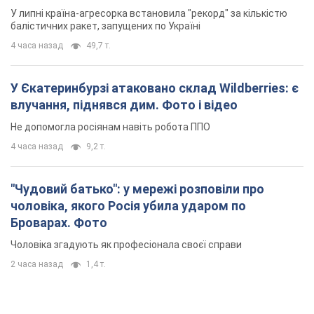
У липні країна-агресорка встановила "рекорд" за кількістю
балістичних ракет, запущених по Україні
4 часа назад
49,7 т.
У Єкатеринбурзі атаковано склад Wildberries: є
влучання, піднявся дим. Фото і відео
Не допомогла росіянам навіть робота ППО
4 часа назад
9,2 т.
"Чудовий батько": у мережі розповіли про
чоловіка, якого Росія убила ударом по
Броварах. Фото
Чоловіка згадують як професіонала своєї справи
2 часа назад
1,4 т.