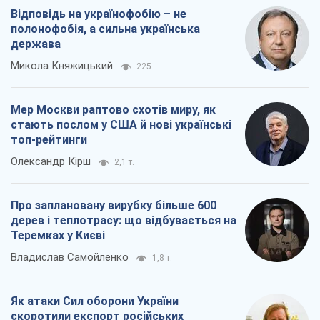
Відповідь на українофобію – не
полонофобія, а сильна українська
держава
Микола Княжицький
225
Мер Москви раптово схотів миру, як
стають послом у США й нові українські
топ-рейтинги
Олександр Кірш
2,1 т.
Про заплановану вирубку більше 600
дерев і теплотрасу: що відбувається на
Теремках у Києві
Владислав Самойленко
1,8 т.
Як атаки Сил оборони України
скоротили експорт російських