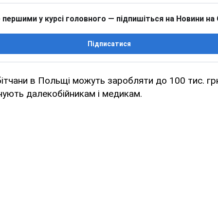
 першими у курсі головного — підпишіться на Новини на
Підписатися
бітчани в Польщі можуть заробляти до 100 тис. гр
нують далекобійникам і медикам.