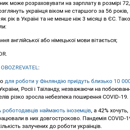
ник може розраховувати на зарплату в розмірі 72,6
озглянуть українця віком не старшого за 56 років,
к рік в Україні та не менше ніж 3 місяці в ЄС. Та
ли:
ня англійської або німецької мови вітається;
DR.
в
OBOZREVATEL
:
го
для роботи у Фінляндію приїдуть близько 10 00
України, Росії і Таїланду, незважаючи на побоюван
елів різко зросла небезпека поширення COVID-19.
 роботодавців наймають іноземців
, а 42% хочуть
працювали в них довгостроково. Пандемія COVID-1
ількість залучених до роботи українців.