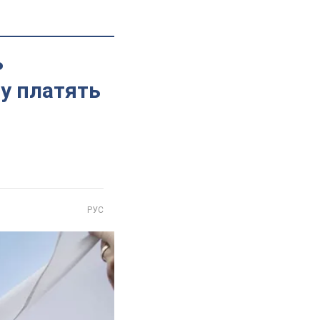
ь
му платять
РУС