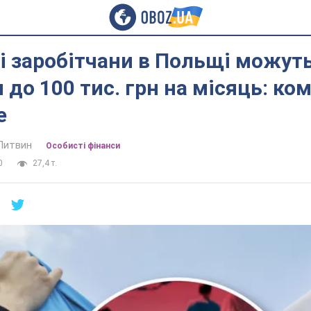
і заробітчани в Польщі можут
 до 100 тис. грн на місяць: ко
е
Литвин
Особисті фінанси
0
27,4 т.