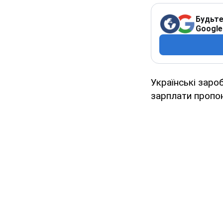
Будьте
Google
Українські заро
зарплати пропо