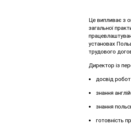
Це випливає з 
загальної практ
працевлаштуванн
установах Польщ
трудового догов
Директор із пер
досвід роботи
знання англій
знання польс
готовність пр