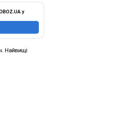
 OBOZ.UA у
н. Найвищі