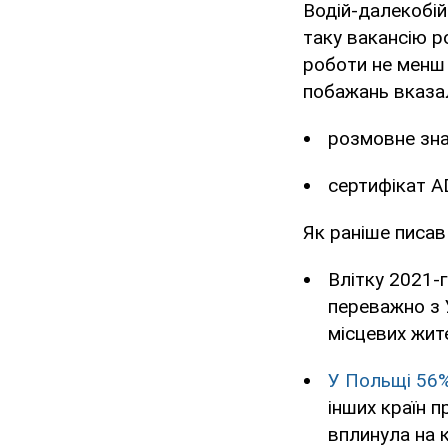
Водій-далекобій
таку вакансію р
роботи не менш я
побажань вказа
розмовне знан
сертифікат A
Як раніше писа
Влітку 2021-
переважно з 
місцевих жит
У Польщі 56%
інших країн 
вплинула на к