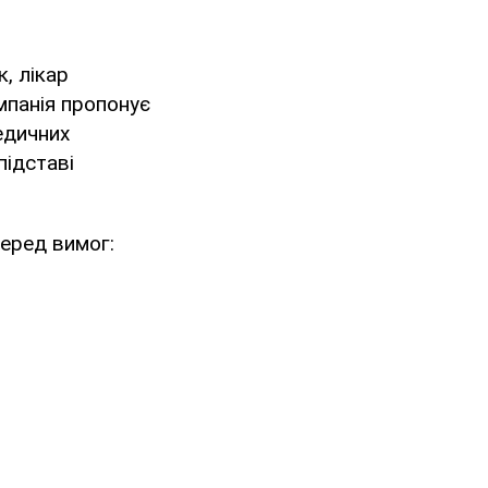
, лікар
мпанія пропонує
едичних
підставі
Серед вимог: