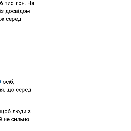
 тис. грн. На
 із досвідом
кож серед
0
осіб,
ня, що серед
, щоб люди з
9 не сильно