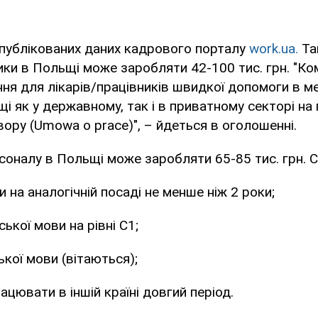
опублікованих даних кадрового порталу
work.ua.
Так
ики в Польщі може заробляти 42-100 тис. грн. "Ко
я для лікарів/працівників швидкої допомоги в м
і як у державному, так і в приватному секторі на 
ору (Umowa o prace)", – йдеться в оголошенні.
соналу в Польщі може заробляти 65-85 тис. грн. 
 на аналогічній посаді не менше ніж 2 роки;
ської мови на рівні С1;
ької мови (вітаються);
ацювати в іншій країні довгий період.