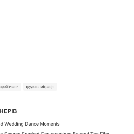
аробітчани
трудова міграція