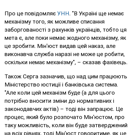
Про це повідомляє
УНН
. "В Україні ще немає
механізму того, як можливе списання
заборгованості з рахунків українців, тобто ця
мета є, але поки немає жодного механізму, як
це зробити. Мін'юст видав цей наказ, але
виконавча служба наразі не може це робити,
оскільки немає механізму", – сказав фахівець.
Також Серга зазначив, що над цим працюють
Міністерство юстиції і банківська система.
"Але коли цей механізм буде (а для цього
потрібно вносити зміни до нормативних і
законодавчих актів) – тоді він запрацює. Це
процес, який було розпочато Мін'юстом, про
таку можливість, коли він буде затверджений
на всіх рівнях, тоді Мін'юст говоритиме, як це