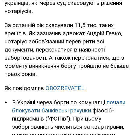
українців, які через суд скасовують рішення
нотаріусів.
За останній рік скасували 11,5 тис. таких
арештів. Як зазначив адвокат Андрій Гевко,
нотаріус зобов'язаний перевірити всі
документи, переконатися в наявності
заборгованості. А також переконатися, що з
моменту виникнення боргу пройшло не більше
трьох років.
Як повідомляв
OBOZREVATEL
:
В Україні через борги по комуналці
почали
блокувати банківські рахунки
фізосіб-
підприємців ("ФОПів"). При цьому
заборгованість числиться за квартирами,
в яких підприємці вже давно не живуть.