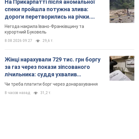
На Прикарпатті після аномальної
спеки пройшла потужна злива:
дороги перетворились на річки.
Відео
Негода накрила Івано-Франківщину та
курортний Буковель
8.08.2026 09:27
29,6 т.
Жінці нарахували 729 тис. грн боргу
за газ через покази зіпсованого
лічильника: суддя ухвалив
неочікуване рішення
Чи треба платити борг через донарахування
8 часов назад
31,2 т.