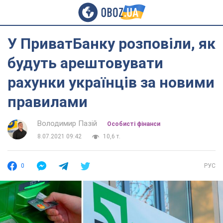
У ПриватБанку розповіли, як
будуть арештовувати
рахунки українців за новими
правилами
Володимир Пазій
Особисті фінанси
8.07.2021 09:42
10,6 т.
0
РУС