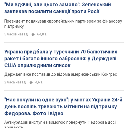
"Ми вдячні, але цього замало": Зеленський
закликав посилити санкції проти Росії
Президент подякував європейським партнерам за фінансову
підтримку
5 часов назад
64,8 т.
Україна придбала у Туреччини 70 балістичних
ракет і багато іншого озброєння: у Держдепі
США оприлюднили список
Держдеп вже поставив до відома американський Конгрес
2 часа назад
4,6 т.
"Нас почули на одне вухо": у містах України 24-й
день поспіль тривають мітинги на підтримку
Федорова. Фото і відео
Антиурядові виступи з вимогою повернути Федорова досі
тривають