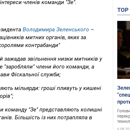
інтереси членів команди "Зе".
TO
резидента
Володимира Зеленського
–
ацівників митних органів, яких за
королями контрабанди"
 зажадав звільнення низки митників у
ше "заробляли" члени його команди, а
лави Фіскальної служби;
Зеле
яють мільярди: гроші
пливуть у кишені
"спе
орів";
проти
през
їни команду "Зе" представляють колишні
Головн
перекр
анів. Більшість із них
потрапляла в
технол
6.08.20