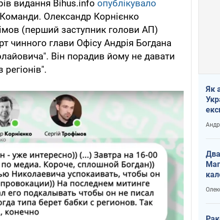
ів видання Bihus.info
опублікувало
е Команди. Олександр Корнієнко
фімов (перший заступник голови АП)
т чинного глави Офісу Андрія Богдана
олайовича". Він порадив йому не давати
 регіонів".
Як 
Укр
екс
наф
Андр
Два
Маг
кал
Олек
Рак