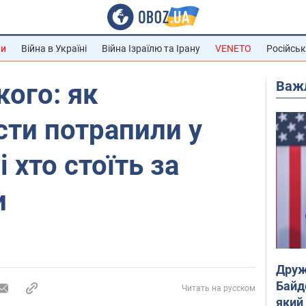
ни
Війна в Україні
Війна Ізраїлю та Ірану
VENETO
Російськ
Важ
кого: як
ти потрапили у
і хто стоїть за
и
Друж
Байд
Читать на русском
який