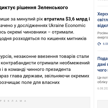
 диктує рішення Зеленського
Херс
лише за минулий рік
втратила $3,6 млрд і
світл
ачено у дослідженнях Ukraine Economic
відк
енер
 ось окремі чиновники – отримали.
Росія
енерго
щодня розходяться по кишенях митників
6.0
урсів, незаконне ввезення товарів стали
Пода
о контрабандисти отримали необмежений
дані 
 і в команді чинного президента
чого
араз глава держави, звільняючи окремих
Це пот
 розчищає поле для власних
обліку
6.08.20