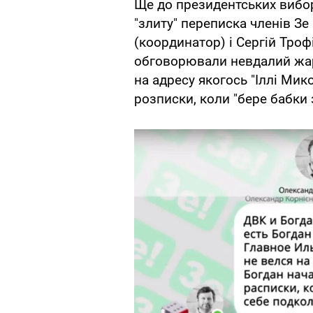
Ще до президентських вибор
"злиту" переписка членів З
(координатор) і Сергій Тро
обговорювали невдалий жар
на адресу якогось "Іллі Мик
розписки, коли "бере бабки з