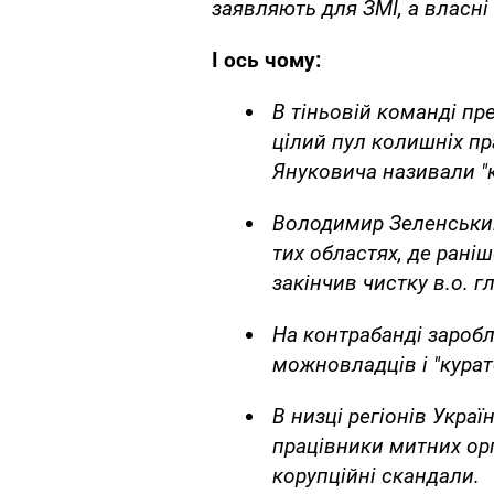
заявляють для ЗМІ, а власні 
І ось чому:
В тіньовій команді п
цілий пул колишніх пр
Януковича називали "
Володимир Зеленський
тих областях, де рані
закінчив чистку в.о. г
На контрабанді заробл
можновладців і "курат
В низці регіонів Укра
працівники митних орг
корупційні скандали.