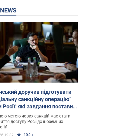
P NEWS
нський доручив підготувати
ціальну санкційну операцію"
 Росії: які завдання поставив
идент. Фото
ою метою нових санкцій має стати
иття доступу Росії до іноземних
огій
10,9 т.
26 19:32