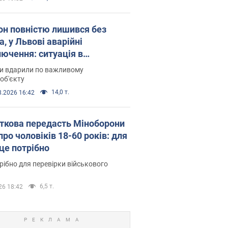
он повністю лишився без
а, у Львові аварійні
лючення: ситуація в
госистемі 6 серпня
ни вдарили по важливому
об'єкту
14,0 т.
8.2026 16:42
ткова передасть Міноборони
про чоловіків 18-60 років: для
 це потрібно
рібно для перевірки військового
6,5 т.
26 18:42