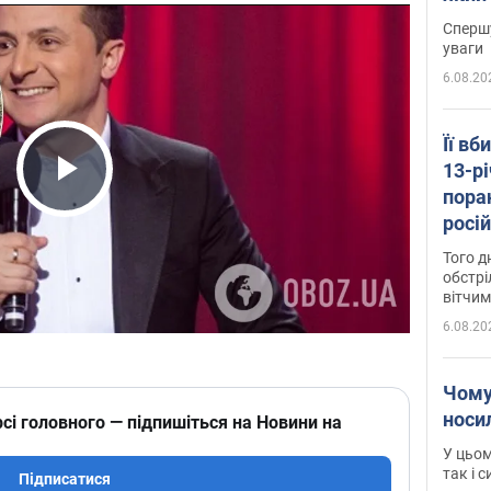
"агр
Спершу
уваги
6.08.20
Її вб
13-рі
пора
Play Video
росій
Сумщ
Того д
обстрі
вітчим
6.08.20
Чому
носи
сі головного — підпишіться на Новини на
У цьом
так і 
Підписатися