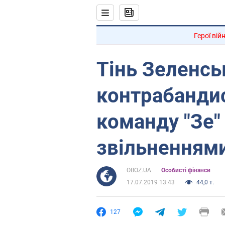
Герої вій
Тінь Зеленсь
контрабандис
команду "Зе" 
звільненням
OBOZ.UA
Особисті фінанси
17.07.2019 13:43
44,0 т.
127