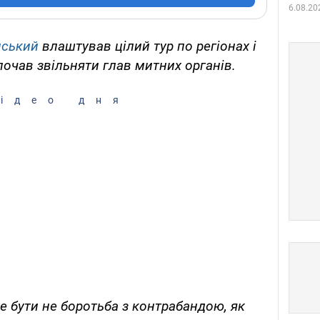
6.08.20
нський
влаштував цілий тур по регіонах і
почав звільняти глав митних органів.
ідео дня
 бути не боротьба з контрабандою, як