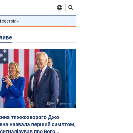
і обстріли
ливе
ина тяжкохворого Джо
ена назвала перший симптом,
 сигналізував про його