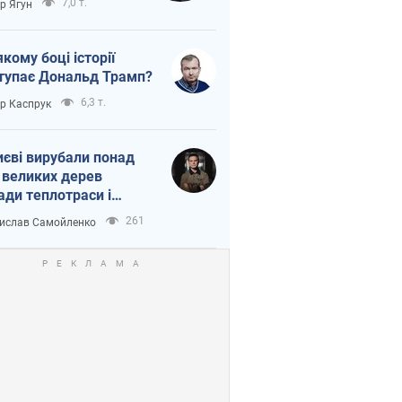
7,0 т.
ор Ягун
якому боці історії
тупає Дональд Трамп?
6,3 т.
ор Каспрук
иєві вирубали понад
 великих дерев
ади теплотраси і
переч Генплану
261
ислав Самойленко