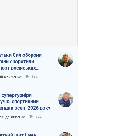
атаки Сил оборони
аїни скоротили
порт російських
топродуктів
882
ій Клименко
 супертурніри
учіх: спортивний
ендар осені 2026 року
552
сандр Липенко
етний щит і меч