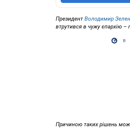
Президент
Володимир Зеле
втрутився в чужу єпархію – 
В
Причиною таких рішень може