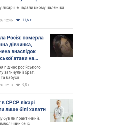
есивний" рак
 лікарі не надали цьому належної
11,6 т.
26 12:46
ила Росія: померла
чна дівчинка,
нена внаслідок
ської атаки на
ину. Фото
ня під час російського
лу загинули її брат,
 та бабуся
9,5 т.
26 12:13
 в СРСР лікарі
ли лише білі халати
у був як практичний,
символічний сенс