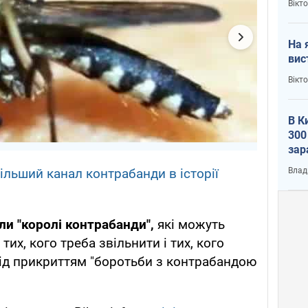
Вікт
На 
вис
Вікт
В К
300
зар
всу
Влад
льший канал контрабанди в історії
ли "королі контрабанди",
які можуть
их, кого треба звільнити і тих, кого
 під прикриттям "боротьби з контрабандою