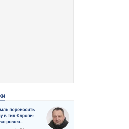
ки
мль переносить
ну в тил Європи:
 загрозою
тична логістика