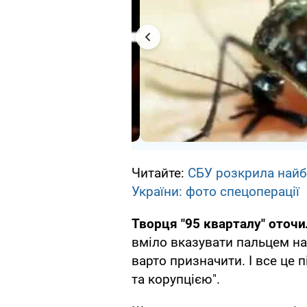
Читайте:
СБУ розкрила найбі
України: фото спецоперації
Творця "95 кварталу" оточи
вміло вказувати пальцем на т
варто призначити. І все це
та корупцією".